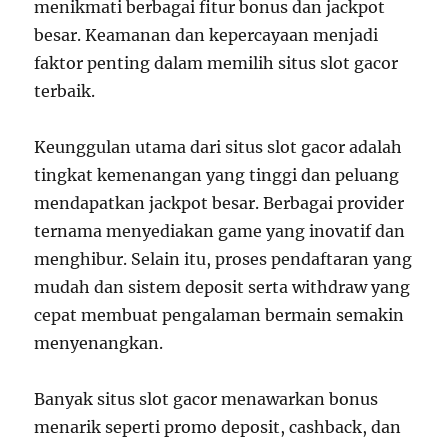
menikmati berbagai fitur bonus dan jackpot
besar. Keamanan dan kepercayaan menjadi
faktor penting dalam memilih situs slot gacor
terbaik.
Keunggulan utama dari situs slot gacor adalah
tingkat kemenangan yang tinggi dan peluang
mendapatkan jackpot besar. Berbagai provider
ternama menyediakan game yang inovatif dan
menghibur. Selain itu, proses pendaftaran yang
mudah dan sistem deposit serta withdraw yang
cepat membuat pengalaman bermain semakin
menyenangkan.
Banyak situs slot gacor menawarkan bonus
menarik seperti promo deposit, cashback, dan