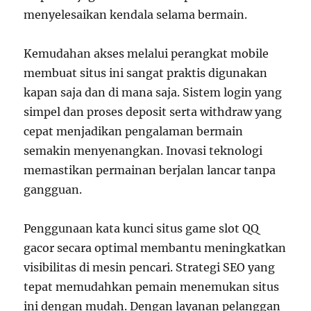
menyelesaikan kendala selama bermain.
Kemudahan akses melalui perangkat mobile
membuat situs ini sangat praktis digunakan
kapan saja dan di mana saja. Sistem login yang
simpel dan proses deposit serta withdraw yang
cepat menjadikan pengalaman bermain
semakin menyenangkan. Inovasi teknologi
memastikan permainan berjalan lancar tanpa
gangguan.
Penggunaan kata kunci situs game slot QQ
gacor secara optimal membantu meningkatkan
visibilitas di mesin pencari. Strategi SEO yang
tepat memudahkan pemain menemukan situs
ini dengan mudah. Dengan layanan pelanggan