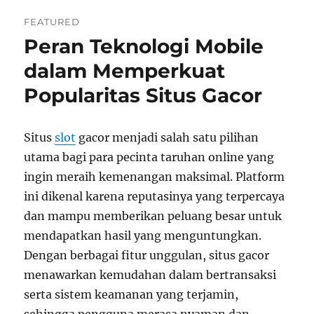
Situs
FEATURED
Gacor
Peran Teknologi Mobile
yang
Memberikan
dalam Memperkuat
Peluang
Menang
Popularitas Situs Gacor
Lebih
Tinggi
Situs
slot
gacor menjadi salah satu pilihan
utama bagi para pecinta taruhan online yang
ingin meraih kemenangan maksimal. Platform
ini dikenal karena reputasinya yang terpercaya
dan mampu memberikan peluang besar untuk
mendapatkan hasil yang menguntungkan.
Dengan berbagai fitur unggulan, situs gacor
menawarkan kemudahan dalam bertransaksi
serta sistem keamanan yang terjamin,