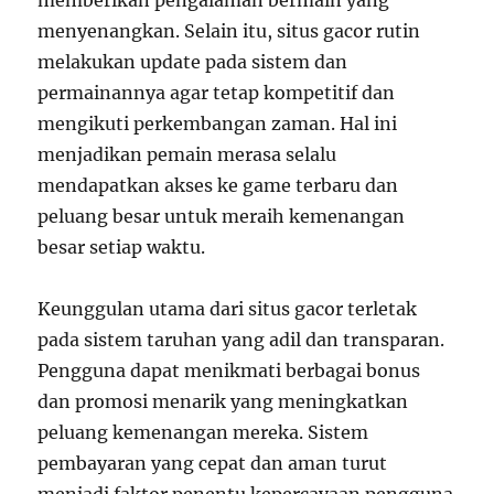
memberikan pengalaman bermain yang
menyenangkan. Selain itu, situs gacor rutin
melakukan update pada sistem dan
permainannya agar tetap kompetitif dan
mengikuti perkembangan zaman. Hal ini
menjadikan pemain merasa selalu
mendapatkan akses ke game terbaru dan
peluang besar untuk meraih kemenangan
besar setiap waktu.
Keunggulan utama dari situs gacor terletak
pada sistem taruhan yang adil dan transparan.
Pengguna dapat menikmati berbagai bonus
dan promosi menarik yang meningkatkan
peluang kemenangan mereka. Sistem
pembayaran yang cepat dan aman turut