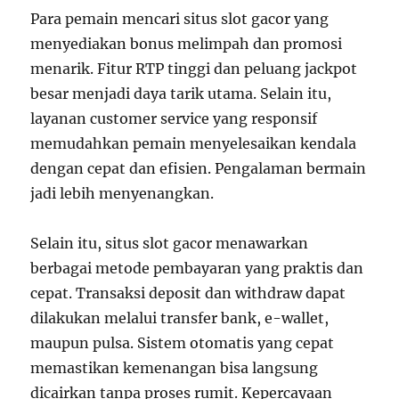
Para pemain mencari situs slot gacor yang
menyediakan bonus melimpah dan promosi
menarik. Fitur RTP tinggi dan peluang jackpot
besar menjadi daya tarik utama. Selain itu,
layanan customer service yang responsif
memudahkan pemain menyelesaikan kendala
dengan cepat dan efisien. Pengalaman bermain
jadi lebih menyenangkan.
Selain itu, situs slot gacor menawarkan
berbagai metode pembayaran yang praktis dan
cepat. Transaksi deposit dan withdraw dapat
dilakukan melalui transfer bank, e-wallet,
maupun pulsa. Sistem otomatis yang cepat
memastikan kemenangan bisa langsung
dicairkan tanpa proses rumit. Kepercayaan