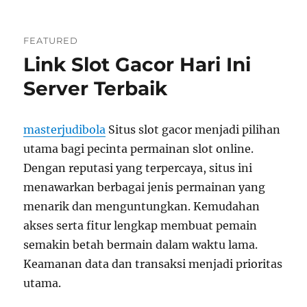
Link
PKV
Games
FEATURED
Terbaik
Link Slot Gacor Hari Ini
2026
dengan
Server Terbaik
Layanan
Cepat
dan
masterjudibola
Situs slot gacor menjadi pilihan
Aman
utama bagi pecinta permainan slot online.
Dengan reputasi yang terpercaya, situs ini
menawarkan berbagai jenis permainan yang
menarik dan menguntungkan. Kemudahan
akses serta fitur lengkap membuat pemain
semakin betah bermain dalam waktu lama.
Keamanan data dan transaksi menjadi prioritas
utama.