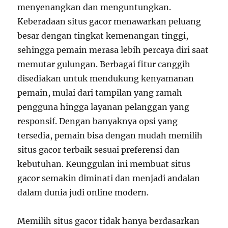
menyenangkan dan menguntungkan.
Keberadaan situs gacor menawarkan peluang
besar dengan tingkat kemenangan tinggi,
sehingga pemain merasa lebih percaya diri saat
memutar gulungan. Berbagai fitur canggih
disediakan untuk mendukung kenyamanan
pemain, mulai dari tampilan yang ramah
pengguna hingga layanan pelanggan yang
responsif. Dengan banyaknya opsi yang
tersedia, pemain bisa dengan mudah memilih
situs gacor terbaik sesuai preferensi dan
kebutuhan. Keunggulan ini membuat situs
gacor semakin diminati dan menjadi andalan
dalam dunia judi online modern.
Memilih situs gacor tidak hanya berdasarkan