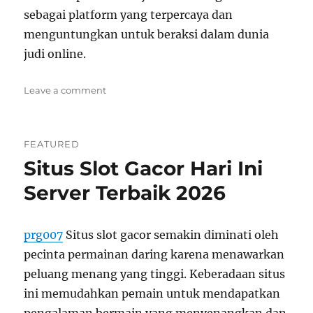
sebagai platform yang terpercaya dan
menguntungkan untuk beraksi dalam dunia
judi online.
on
Leave a comment
Faktor-
Faktor
yang
FEATURED
Membuat
Situs Slot Gacor Hari Ini
Situs
Gacor
Server Terbaik 2026
Menjadi
Pilihan
Utama
prg007
Situs slot gacor semakin diminati oleh
Pengguna
pecinta permainan daring karena menawarkan
peluang menang yang tinggi. Keberadaan situs
ini memudahkan pemain untuk mendapatkan