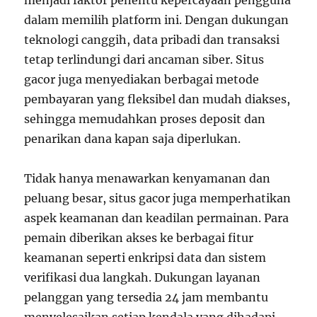
menjadi faktor penentu kepercayaan pengguna
dalam memilih platform ini. Dengan dukungan
teknologi canggih, data pribadi dan transaksi
tetap terlindungi dari ancaman siber. Situs
gacor juga menyediakan berbagai metode
pembayaran yang fleksibel dan mudah diakses,
sehingga memudahkan proses deposit dan
penarikan dana kapan saja diperlukan.
Tidak hanya menawarkan kenyamanan dan
peluang besar, situs gacor juga memperhatikan
aspek keamanan dan keadilan permainan. Para
pemain diberikan akses ke berbagai fitur
keamanan seperti enkripsi data dan sistem
verifikasi dua langkah. Dukungan layanan
pelanggan yang tersedia 24 jam membantu