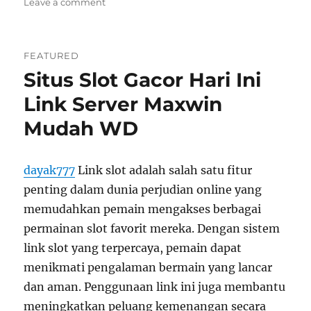
on
Leave a comment
Link
Situs
Slot
FEATURED
Gacor
Situs Slot Gacor Hari Ini
Hari
Ini
Link Server Maxwin
Server
Maxwin
Mudah WD
Terbaik
2026
dayak777
Link slot adalah salah satu fitur
penting dalam dunia perjudian online yang
memudahkan pemain mengakses berbagai
permainan slot favorit mereka. Dengan sistem
link slot yang terpercaya, pemain dapat
menikmati pengalaman bermain yang lancar
dan aman. Penggunaan link ini juga membantu
meningkatkan peluang kemenangan secara