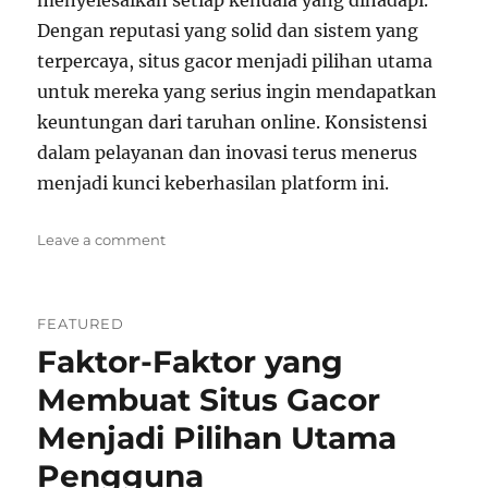
menyelesaikan setiap kendala yang dihadapi.
Dengan reputasi yang solid dan sistem yang
terpercaya, situs gacor menjadi pilihan utama
untuk mereka yang serius ingin mendapatkan
keuntungan dari taruhan online. Konsistensi
dalam pelayanan dan inovasi terus menerus
menjadi kunci keberhasilan platform ini.
on
Leave a comment
Peran
Teknologi
Mobile
FEATURED
dalam
Faktor-Faktor yang
Memperkuat
Popularitas
Membuat Situs Gacor
Situs
Gacor
Menjadi Pilihan Utama
Pengguna