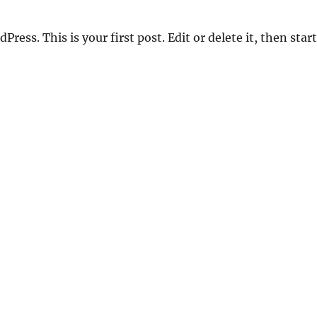
ess. This is your first post. Edit or delete it, then start