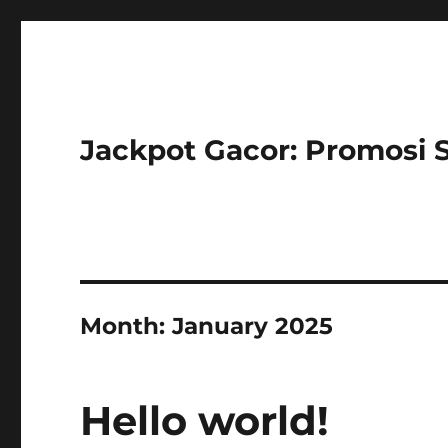
Jackpot Gacor: Promosi Sp
Month:
January 2025
Hello world!