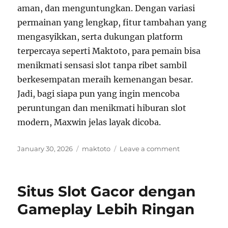
aman, dan menguntungkan. Dengan variasi
permainan yang lengkap, fitur tambahan yang
mengasyikkan, serta dukungan platform
terpercaya seperti Maktoto, para pemain bisa
menikmati sensasi slot tanpa ribet sambil
berkesempatan meraih kemenangan besar.
Jadi, bagi siapa pun yang ingin mencoba
peruntungan dan menikmati hiburan slot
modern, Maxwin jelas layak dicoba.
Posted
Tags
on
January 30, 2026
maktoto
Leave a comment
on
Rasakan
Sensasi
Main
Situs Slot Gacor dengan
Slot
dengan
Gameplay Lebih Ringan
Jackpot
Maksimal