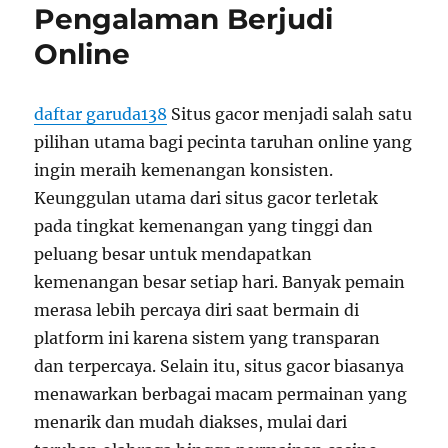
Pengalaman Berjudi
Pembayaran
Paling
Online
Lengkap
daftar garuda138
Situs gacor menjadi salah satu
pilihan utama bagi pecinta taruhan online yang
ingin meraih kemenangan konsisten.
Keunggulan utama dari situs gacor terletak
pada tingkat kemenangan yang tinggi dan
peluang besar untuk mendapatkan
kemenangan besar setiap hari. Banyak pemain
merasa lebih percaya diri saat bermain di
platform ini karena sistem yang transparan
dan terpercaya. Selain itu, situs gacor biasanya
menawarkan berbagai macam permainan yang
menarik dan mudah diakses, mulai dari