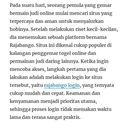
Pada suatu hari, seorang pemula yang gemar
bermain judi online mulai mencari situs yang
terpercaya dan aman untuk menyalurkan
hobinya. Setelah melakukan riset kecil-kecilan,
dia menemukan sebuah platform bernama
Rajabango. Situs ini dikenal cukup populer di
kalangan penggemar togel online dan
permainan judi daring lainnya. Ketika ingin
mencoba akses, langkah pertama yang dia
lakukan adalah melakukan login ke situs
tersebut, yaitu
rajabango login
, yang ternyata
cukup mudah dan cepat. Keamanan dan
kenyamanan menjadi prioritas utama,
sehingga proses login tidak memakan waktu
lama dan terasa sangat praktis.