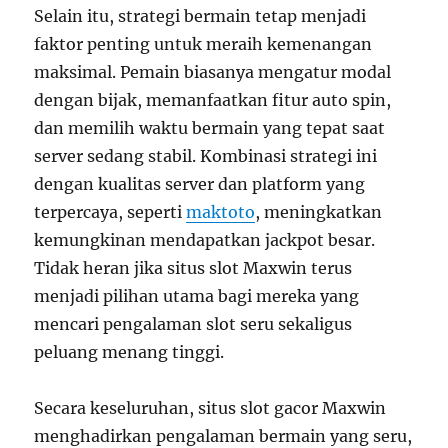
Selain itu, strategi bermain tetap menjadi
faktor penting untuk meraih kemenangan
maksimal. Pemain biasanya mengatur modal
dengan bijak, memanfaatkan fitur auto spin,
dan memilih waktu bermain yang tepat saat
server sedang stabil. Kombinasi strategi ini
dengan kualitas server dan platform yang
terpercaya, seperti
maktoto
, meningkatkan
kemungkinan mendapatkan jackpot besar.
Tidak heran jika situs slot Maxwin terus
menjadi pilihan utama bagi mereka yang
mencari pengalaman slot seru sekaligus
peluang menang tinggi.
Secara keseluruhan, situs slot gacor Maxwin
menghadirkan pengalaman bermain yang seru,