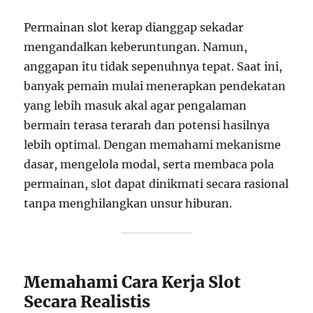
Permainan slot kerap dianggap sekadar
mengandalkan keberuntungan. Namun,
anggapan itu tidak sepenuhnya tepat. Saat ini,
banyak pemain mulai menerapkan pendekatan
yang lebih masuk akal agar pengalaman
bermain terasa terarah dan potensi hasilnya
lebih optimal. Dengan memahami mekanisme
dasar, mengelola modal, serta membaca pola
permainan, slot dapat dinikmati secara rasional
tanpa menghilangkan unsur hiburan.
Memahami Cara Kerja Slot
Secara Realistis