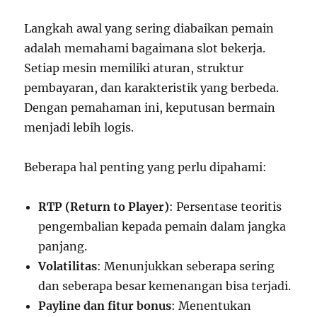
Langkah awal yang sering diabaikan pemain
adalah memahami bagaimana slot bekerja.
Setiap mesin memiliki aturan, struktur
pembayaran, dan karakteristik yang berbeda.
Dengan pemahaman ini, keputusan bermain
menjadi lebih logis.
Beberapa hal penting yang perlu dipahami:
RTP (Return to Player)
: Persentase teoritis
pengembalian kepada pemain dalam jangka
panjang.
Volatilitas
: Menunjukkan seberapa sering
dan seberapa besar kemenangan bisa terjadi.
Payline dan fitur bonus
: Menentukan