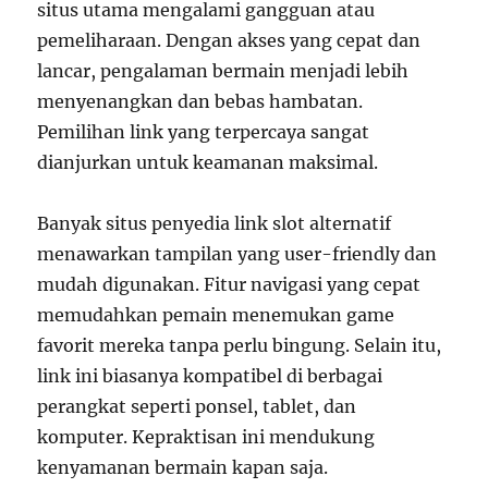
situs utama mengalami gangguan atau
pemeliharaan. Dengan akses yang cepat dan
lancar, pengalaman bermain menjadi lebih
menyenangkan dan bebas hambatan.
Pemilihan link yang terpercaya sangat
dianjurkan untuk keamanan maksimal.
Banyak situs penyedia link slot alternatif
menawarkan tampilan yang user-friendly dan
mudah digunakan. Fitur navigasi yang cepat
memudahkan pemain menemukan game
favorit mereka tanpa perlu bingung. Selain itu,
link ini biasanya kompatibel di berbagai
perangkat seperti ponsel, tablet, dan
komputer. Kepraktisan ini mendukung
kenyamanan bermain kapan saja.