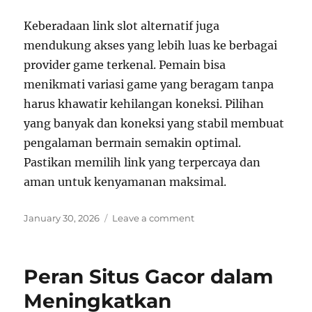
Keberadaan link slot alternatif juga
mendukung akses yang lebih luas ke berbagai
provider game terkenal. Pemain bisa
menikmati variasi game yang beragam tanpa
harus khawatir kehilangan koneksi. Pilihan
yang banyak dan koneksi yang stabil membuat
pengalaman bermain semakin optimal.
Pastikan memilih link yang terpercaya dan
aman untuk kenyamanan maksimal.
Posted
on
January 30, 2026
Leave a comment
on
Situs
Slot
Online
Peran Situs Gacor dalam
dengan
Pilihan
Meningkatkan
Metode