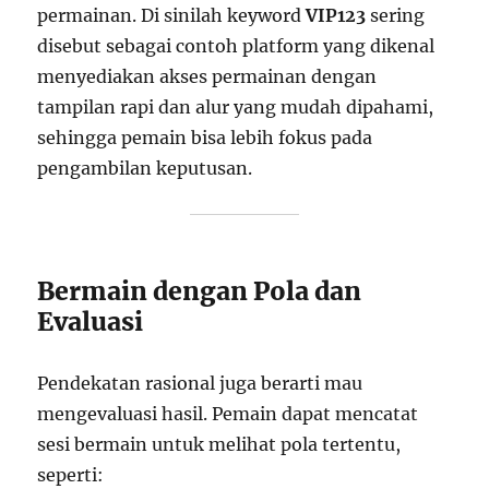
permainan. Di sinilah keyword
VIP123
sering
disebut sebagai contoh platform yang dikenal
menyediakan akses permainan dengan
tampilan rapi dan alur yang mudah dipahami,
sehingga pemain bisa lebih fokus pada
pengambilan keputusan.
Bermain dengan Pola dan
Evaluasi
Pendekatan rasional juga berarti mau
mengevaluasi hasil. Pemain dapat mencatat
sesi bermain untuk melihat pola tertentu,
seperti: