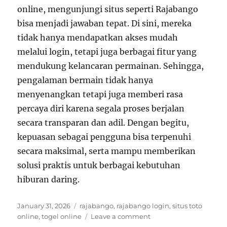
online, mengunjungi situs seperti Rajabango
bisa menjadi jawaban tepat. Di sini, mereka
tidak hanya mendapatkan akses mudah
melalui login, tetapi juga berbagai fitur yang
mendukung kelancaran permainan. Sehingga,
pengalaman bermain tidak hanya
menyenangkan tetapi juga memberi rasa
percaya diri karena segala proses berjalan
secara transparan dan adil. Dengan begitu,
kepuasan sebagai pengguna bisa terpenuhi
secara maksimal, serta mampu memberikan
solusi praktis untuk berbagai kebutuhan
hiburan daring.
Posted
Tags
January 31, 2026
rajabango
,
rajabango login
,
situs toto
on
on
online
,
togel online
Leave a comment
Toto