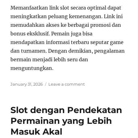
Memanfaatkan link slot secara optimal dapat
meningkatkan peluang kemenangan. Link ini
memudahkan akses ke berbagai promosi dan
bonus eksklusif. Pemain juga bisa
mendapatkan informasi terbaru seputar game
dan turnamen. Dengan demikian, pengalaman
bermain menjadi lebih seru dan
menguntungkan.
Posted
on
January 31, 2026
Leave a comment
on
Website
Rahasia
Jalur
Slot dengan Pendekatan
Spesial
dengan
Permainan yang Lebih
Sistem
Masuk Akal
Unggulan