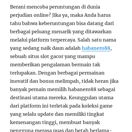
Berani mencoba peruntungan di dunia
perjudian online? Jika ya, maka Anda harus
tahu bahwa keberuntungan bisa datang dari
berbagai peluang menarik yang ditawarkan
melalui platform terpercaya. Salah satu nama
yang sedang naik daun adalah
habanero88
,
sebuah situs slot gacor yang mampu
memberikan pengalaman bermain tak
terlupakan. Dengan berbagai permainan
inovatif dan bonus melimpah, tidak heran jika
banyak pemain memilih habanero88 sebagai
destinasi utama mereka. Keunggulan utama
dari platform ini terletak pada koleksi game
yang selalu update dan memiliki tingkat
kemenangan tinggi, membuat banyak
pengguna merasa puas dan betah berlama-