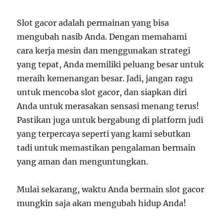
Slot gacor adalah permainan yang bisa
mengubah nasib Anda. Dengan memahami
cara kerja mesin dan menggunakan strategi
yang tepat, Anda memiliki peluang besar untuk
meraih kemenangan besar. Jadi, jangan ragu
untuk mencoba slot gacor, dan siapkan diri
Anda untuk merasakan sensasi menang terus!
Pastikan juga untuk bergabung di platform judi
yang terpercaya seperti yang kami sebutkan
tadi untuk memastikan pengalaman bermain
yang aman dan menguntungkan.
Mulai sekarang, waktu Anda bermain slot gacor
mungkin saja akan mengubah hidup Anda!