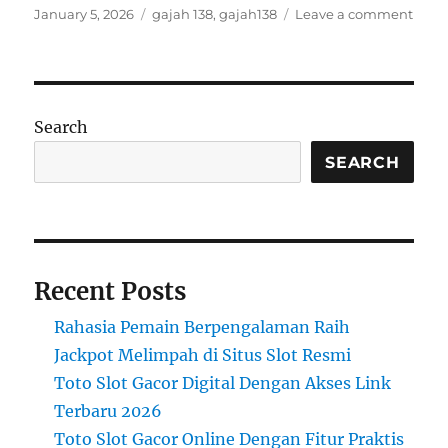
Posted
Tags
on
January 5, 2026
gajah 138
,
gajah138
Leave a comment
on
Men
Jack
Besa
deng
Slot
Search
Gacor
Cara
SEARCH
Mud
Jadi
Pem
Recent Posts
Rahasia Pemain Berpengalaman Raih
Jackpot Melimpah di Situs Slot Resmi
Toto Slot Gacor Digital Dengan Akses Link
Terbaru 2026
Toto Slot Gacor Online Dengan Fitur Praktis