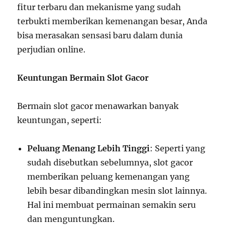
fitur terbaru dan mekanisme yang sudah
terbukti memberikan kemenangan besar, Anda
bisa merasakan sensasi baru dalam dunia
perjudian online.
Keuntungan Bermain Slot Gacor
Bermain slot gacor menawarkan banyak
keuntungan, seperti:
Peluang Menang Lebih Tinggi
: Seperti yang
sudah disebutkan sebelumnya, slot gacor
memberikan peluang kemenangan yang
lebih besar dibandingkan mesin slot lainnya.
Hal ini membuat permainan semakin seru
dan menguntungkan.