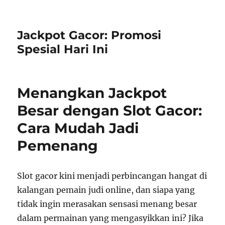
Jackpot Gacor: Promosi
Spesial Hari Ini
Menangkan Jackpot
Besar dengan Slot Gacor:
Cara Mudah Jadi
Pemenang
Slot gacor kini menjadi perbincangan hangat di
kalangan pemain judi online, dan siapa yang
tidak ingin merasakan sensasi menang besar
dalam permainan yang mengasyikkan ini? Jika