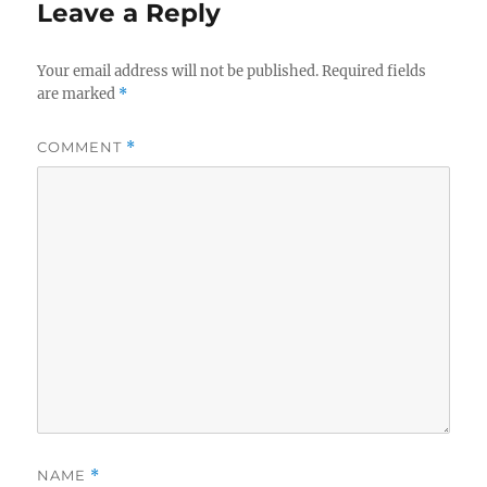
Leave a Reply
Your email address will not be published.
Required fields
are marked
*
COMMENT
*
NAME
*