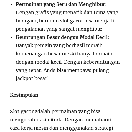
Permainan yang Seru dan Menghibur
:
Dengan grafis yang menarik dan tema yang
beragam, bermain slot gacor bisa menjadi
pengalaman yang sangat menghibur.
Keuntungan Besar dengan Modal Kecil
:
Banyak pemain yang berhasil meraih
kemenangan besar meski hanya bermain
dengan modal kecil. Dengan keberuntungan
yang tepat, Anda bisa membawa pulang
jackpot besar!
Kesimpulan
Slot gacor adalah permainan yang bisa
mengubah nasib Anda. Dengan memahami
cara kerja mesin dan menggunakan strategi