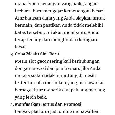
manajemen keuangan yang baik. Jangan
terburu-buru mengejar kemenangan besar.
Atur batasan dana yang Anda siapkan untuk
bermain, dan pastikan Anda tidak melebihi
batas tersebut. Ini akan membantu Anda
tetap tenang dan menghindari kerugian
besar.
Coba Mesin Slot Baru
Mesin slot gacor sering kali berhubungan
dengan inovasi dan pembaruan. Jika Anda
merasa sudah tidak beruntung di mesin
tertentu, coba mesin lain yang menawarkan
berbagai fitur menarik dan peluang menang
yang lebih baik.
Manfaatkan Bonus dan Promosi
Banyak platform judi online menawarkan