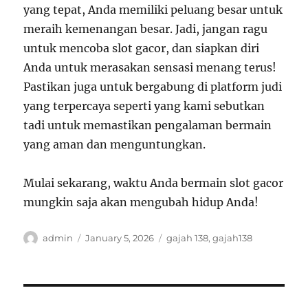
yang tepat, Anda memiliki peluang besar untuk
meraih kemenangan besar. Jadi, jangan ragu
untuk mencoba slot gacor, dan siapkan diri
Anda untuk merasakan sensasi menang terus!
Pastikan juga untuk bergabung di platform judi
yang terpercaya seperti yang kami sebutkan
tadi untuk memastikan pengalaman bermain
yang aman dan menguntungkan.
Mulai sekarang, waktu Anda bermain slot gacor
mungkin saja akan mengubah hidup Anda!
Author
Posted
Tags
admin
January 5, 2026
gajah 138
,
gajah138
on