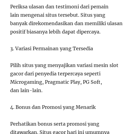
Periksa ulasan dan testimoni dari pemain
lain mengenai situs tersebut. Situs yang
banyak direkomendasikan dan memiliki ulasan
positif biasanya lebih dapat dipercaya.
3. Variasi Permainan yang Tersedia
Pilih situs yang menyajikan variasi mesin slot
gacor dari penyedia terpercaya seperti
Microgaming, Pragmatic Play, PG Soft,
dan lain-lain.
4. Bonus dan Promosi yang Menarik
Perhatikan bonus serta promosi yang
ditawarkan. Situs gacor hari ini umumnya