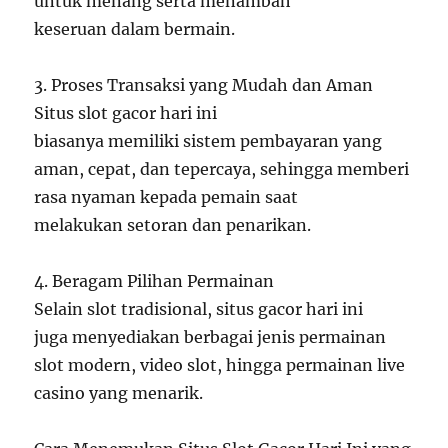
untuk menang serta menambah
keseruan dalam bermain.
3. Proses Transaksi yang Mudah dan Aman
Situs slot gacor hari ini
biasanya memiliki sistem pembayaran yang
aman, cepat, dan tepercaya, sehingga memberi
rasa nyaman kepada pemain saat
melakukan setoran dan penarikan.
4. Beragam Pilihan Permainan
Selain slot tradisional, situs gacor hari ini
juga menyediakan berbagai jenis permainan
slot modern, video slot, hingga permainan live
casino yang menarik.