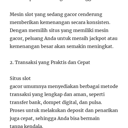
Mesin slot yang sedang gacor cenderung
memberikan kemenangan secara konsisten.
Dengan memilih situs yang memiliki mesin
gacor, peluang Anda untuk meraih jackpot atau
kemenangan besar akan semakin meningkat.
2. Transaksi yang Praktis dan Cepat
Situs slot
gacor umumnya menyediakan berbagai metode
transaksi yang lengkap dan aman, seperti
transfer bank, dompet digital, dan pulsa.
Proses untuk melakukan deposit dan penarikan
juga cepat, sehingga Anda bisa bermain
tanpa kendala.