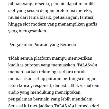
pilihan yang tersedia, pemain dapat memilih
slot yang sesuai dengan preferensi mereka,
mulai dari tema klasik, petualangan, fantasi,
hingga slot modern yang menampilkan grafis
yang mengesankan.
Pengalaman Putaran yang Berbeda
Tidak semua platform mampu memberikan
kualitas putaran yang memuaskan. TALAS789
memanfaatkan teknologi terbaru untuk
memastikan setiap putaran berfungsi dengan
lebih lancar, responsif, dan adil. Efek visual dan
audio yang mendukung menciptakan
pengalaman bermain yang lebih mendalam.
Sensasi ini menjadikan TALAS789 berbeda dari