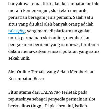
banyaknya tema, fitur, dan kesempatan untuk
meraih kemenangan, slot telah menarik
perhatian beragam jenis pemain. Salah satu
situs yang disukai oleh banyak orang adalah
talas789
, yang menjadi platform unggulan
untuk permainan slot online, memberikan
pengalaman bermain yang istimewa, terutama
dalam menawarkan sensasi putaran yang sama
sekali unik.
Slot Online Terbaik yang Selalu Memberikan
Kesempatan Besar
Fitur utama dari TALAS789 terletak pada
reputasinya sebagai penyedia permainan slot
berkualitas tinggi. Di platform ini, istilah