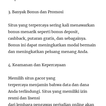
3. Banyak Bonus dan Promosi
Situs yang terpercaya sering kali menawarkan
bonus menarik seperti bonus deposit,
cashback, putaran gratis, dan sebagainya.
Bonus ini dapat meningkatkan modal bermain
dan meningkatkan peluang menang Anda.
4. Keamanan dan Kepercayaan
Memilih situs gacor yang
terpercaya menjamin bahwa data dan dana
Anda terlindungi. Situs yang memiliki izin
resmi dan lisensi
dari lembaga pengawas perjudian online akan