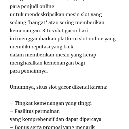
para penjudi online
untuk mendeskripsikan mesin slot yang
sedang ‘hangat’ atau sering memberikan
kemenangan. Situs slot gacor hari
ini menggambarkan platform slot online yang
memiliki reputasi yang baik
dalam memberikan mesin yang kerap
menghasilkan kemenangan bagi
para pemainnya.
Umumnya, situs slot gacor dikenal karena:
– Tingkat kemenangan yang tinggi
– Fasilitas permainan
yang komprehensif dan dapat dipercaya
– Bonus serta promosi yang menarik