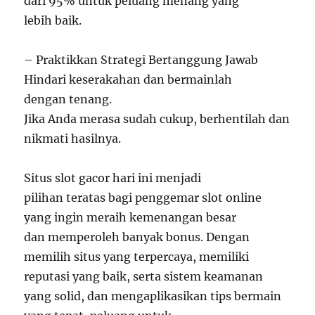
dari 95% untuk peluang menang yang
lebih baik.
– Praktikkan Strategi Bertanggung Jawab
Hindari keserakahan dan bermainlah
dengan tenang.
Jika Anda merasa sudah cukup, berhentilah dan
nikmati hasilnya.
Situs slot gacor hari ini menjadi
pilihan teratas bagi penggemar slot online
yang ingin meraih kemenangan besar
dan memperoleh banyak bonus. Dengan
memilih situs yang terpercaya, memiliki
reputasi yang baik, serta sistem keamanan
yang solid, dan mengaplikasikan tips bermain