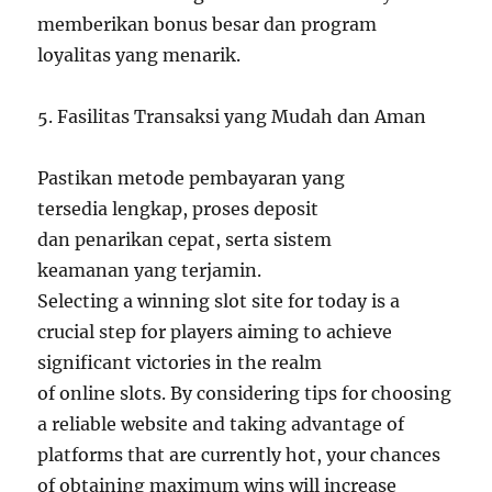
memberikan bonus besar dan program
loyalitas yang menarik.
5. Fasilitas Transaksi yang Mudah dan Aman
Pastikan metode pembayaran yang
tersedia lengkap, proses deposit
dan penarikan cepat, serta sistem
keamanan yang terjamin.
Selecting a winning slot site for today is a
crucial step for players aiming to achieve
significant victories in the realm
of online slots. By considering tips for choosing
a reliable website and taking advantage of
platforms that are currently hot, your chances
of obtaining maximum wins will increase