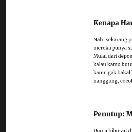
Kenapa Har
Nah, sekarang p
mereka punya si
Mulai dari depos
kalau kamu butu
kamu gak bakal 
nanggung, coco
Penutup: M
Dunia hiburan di