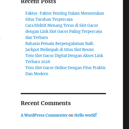
Recent Posts
Faktor-Faktor Penting Dalam Menentukan
Situs Taruhan Terpercaya
Cara Efektif Menang Terus di Slot Gacor
dengan Link Slot Gacor Paling Terpercaya
n
dan Terbaru
Rahasia Pemain Berpengalaman Raih
Jackpot Melimpah di Situs Slot Resmi
Toto Slot Gacor Digital Dengan Akses Link
Terbaru 2026
Toto Slot Gacor Online Dengan Fitur Praktis
Dan Modern
Recent Comments
A WordPress Commenter
on
Hello world!