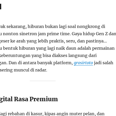
u
ayak sekarang, hiburan bukan lagi soal nongkrong di
u nonton sinetron jam prime time. Gaya hidup Gen Z da
eser ke arah yang lebih praktis, seru, dan pastinya…
tu bentuk hiburan yang lagi naik daun adalah permainan
 keberuntungan yang bisa diakses langsung dari
n. Dan di antara banyak platform,
grosirtoto
jadi salah
sering muncul di radar.
gital Rasa Premium
agi rebahan di kasur, kipas angin muter pelan, dan