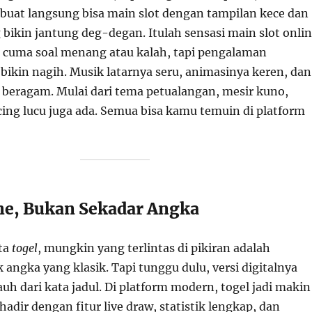
 buat langsung bisa main slot dengan tampilan kece dan
 bikin jantung deg-degan. Itulah sensasi main slot onli
cuma soal menang atau kalah, tapi pengalaman
bikin nagih. Musik latarnya seru, animasinya keren, dan
 beragam. Mulai dari tema petualangan, mesir kuno,
ing lucu juga ada. Semua bisa kamu temuin di platform
ne, Bukan Sekadar Angka
ta
togel
, mungkin yang terlintas di pikiran adalah
angka yang klasik. Tapi tunggu dulu, versi digitalnya
uh dari kata jadul. Di platform modern, togel jadi makin
adir dengan fitur live draw, statistik lengkap, dan