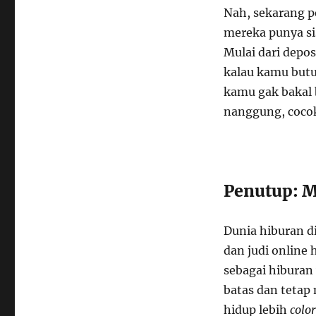
Nah, sekarang p
mereka punya si
Mulai dari depos
kalau kamu butu
kamu gak bakal 
nanggung, coco
Penutup: M
Dunia hiburan di
dan judi online h
sebagai hiburan 
batas dan tetap 
hidup lebih
color