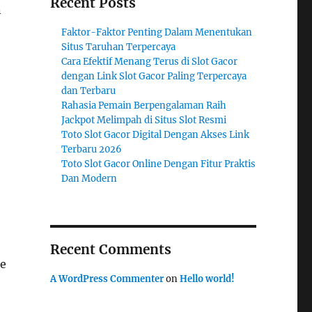
Recent Posts
n
Faktor-Faktor Penting Dalam Menentukan
Situs Taruhan Terpercaya
Cara Efektif Menang Terus di Slot Gacor
dengan Link Slot Gacor Paling Terpercaya
dan Terbaru
Rahasia Pemain Berpengalaman Raih
Jackpot Melimpah di Situs Slot Resmi
Toto Slot Gacor Digital Dengan Akses Link
Terbaru 2026
Toto Slot Gacor Online Dengan Fitur Praktis
Dan Modern
Recent Comments
ne
A WordPress Commenter
on
Hello world!