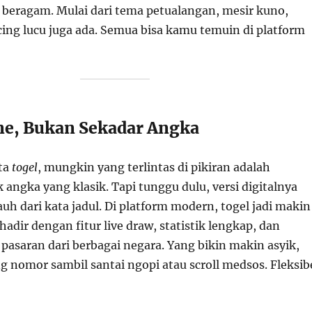
 beragam. Mulai dari tema petualangan, mesir kuno,
ing lucu juga ada. Semua bisa kamu temuin di platform
ne, Bukan Sekadar Angka
ta
togel
, mungkin yang terlintas di pikiran adalah
angka yang klasik. Tapi tunggu dulu, versi digitalnya
uh dari kata jadul. Di platform modern, togel jadi makin
adir dengan fitur live draw, statistik lengkap, dan
 pasaran dari berbagai negara. Yang bikin makin asyik,
g nomor sambil santai ngopi atau scroll medsos. Fleksib