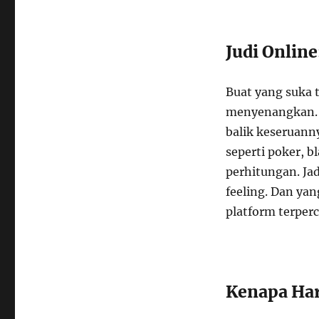
Judi Onlin
Buat yang suka t
menyenangkan. T
balik keseruanny
seperti poker, b
perhitungan. Jad
feeling. Dan yan
platform terperc
Kenapa Har