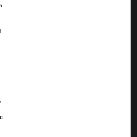
a
i
,
hu
n