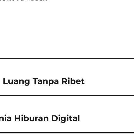
 Luang Tanpa Ribet
ia Hiburan Digital