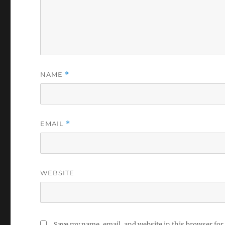
NAME
*
EMAIL
*
WEBSITE
Save my name, email, and website in this browser for