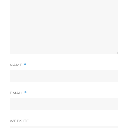
NAME
*
EMAIL
*
WEBSITE