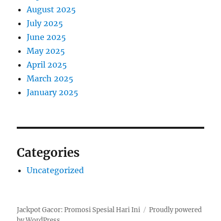
August 2025
July 2025
June 2025
May 2025
April 2025
March 2025
January 2025
Categories
Uncategorized
Jackpot Gacor: Promosi Spesial Hari Ini
Proudly powered
by WordPress