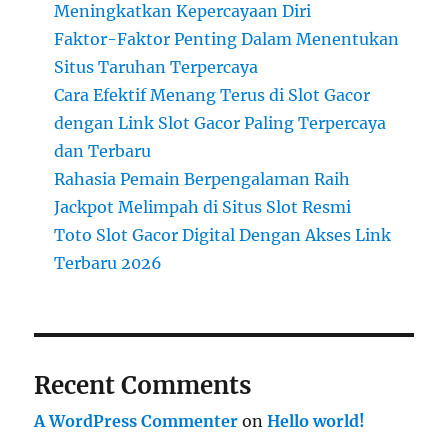
Meningkatkan Kepercayaan Diri
Faktor-Faktor Penting Dalam Menentukan
Situs Taruhan Terpercaya
Cara Efektif Menang Terus di Slot Gacor
dengan Link Slot Gacor Paling Terpercaya
dan Terbaru
Rahasia Pemain Berpengalaman Raih
Jackpot Melimpah di Situs Slot Resmi
Toto Slot Gacor Digital Dengan Akses Link
Terbaru 2026
Recent Comments
A WordPress Commenter
on
Hello world!