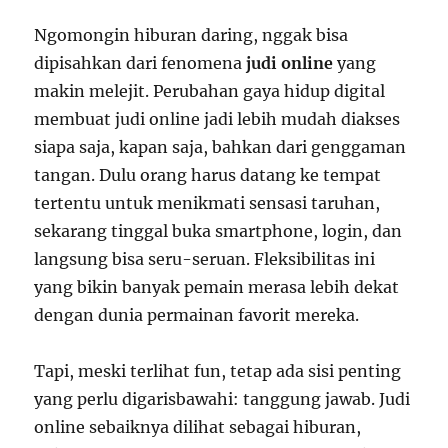
Ngomongin hiburan daring, nggak bisa
dipisahkan dari fenomena
judi online
yang
makin melejit. Perubahan gaya hidup digital
membuat judi online jadi lebih mudah diakses
siapa saja, kapan saja, bahkan dari genggaman
tangan. Dulu orang harus datang ke tempat
tertentu untuk menikmati sensasi taruhan,
sekarang tinggal buka smartphone, login, dan
langsung bisa seru-seruan. Fleksibilitas ini
yang bikin banyak pemain merasa lebih dekat
dengan dunia permainan favorit mereka.
Tapi, meski terlihat fun, tetap ada sisi penting
yang perlu digarisbawahi: tanggung jawab. Judi
online sebaiknya dilihat sebagai hiburan,