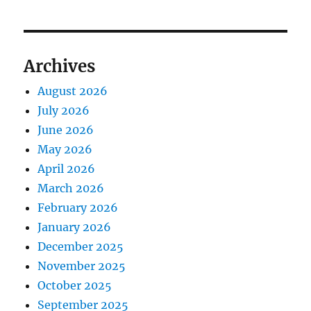
Archives
August 2026
July 2026
June 2026
May 2026
April 2026
March 2026
February 2026
January 2026
December 2025
November 2025
October 2025
September 2025