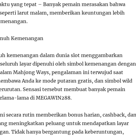
aktu yang tepat – Banyak pemain merasakan bahwa
 seperti larut malam, memberikan keuntungan lebih
emenangan.
Penuh Kemenangan
penuh kemenangan dalam dunia slot menggambarkan
 seluruh layar dipenuhi oleh simbol kemenangan dengan
 Dalam Mahjong Ways, pengalaman ini terwujud saat
membawa Anda ke mode putaran gratis, dan simbol wild
erurutan. Sensasi tersebut membuat banyak pemain
erlama-lama di MEGAWIN288.
s ini secara rutin memberikan bonus harian, cashback, da
yang meningkatkan peluang untuk mendapatkan layar
an. Tidak hanya bergantung pada keberuntungan,