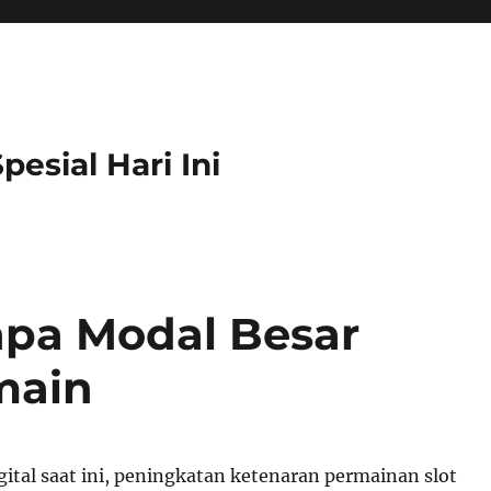
esial Hari Ini
npa Modal Besar
main
ital saat ini, peningkatan ketenaran permainan slot