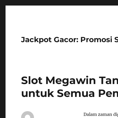
Jackpot Gacor: Promosi Sp
Slot Megawin Ta
untuk Semua Pe
Dalam zaman dig