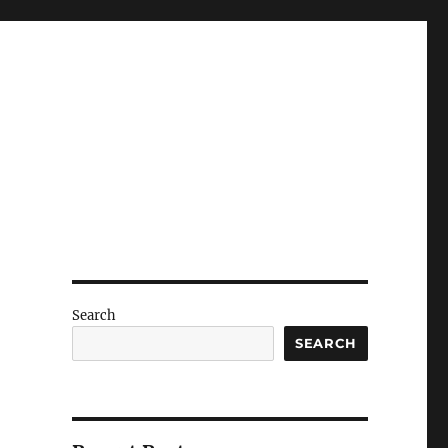
Search
SEARCH