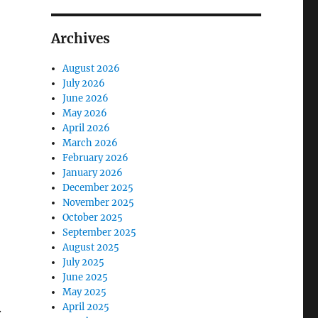
Archives
August 2026
July 2026
June 2026
May 2026
April 2026
March 2026
February 2026
January 2026
December 2025
November 2025
October 2025
September 2025
August 2025
July 2025
June 2025
May 2025
.
April 2025