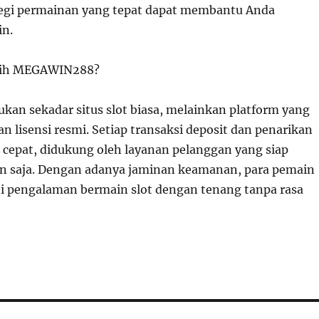
tegi permainan yang tepat dapat membantu Anda
n.
ih MEGAWIN288?
n sekadar situs slot biasa, melainkan platform yang
n lisensi resmi. Setiap transaksi deposit dan penarikan
 cepat, didukung oleh layanan pelanggan yang siap
 saja. Dengan adanya jaminan keamanan, para pemain
 pengalaman bermain slot dengan tenang tanpa rasa