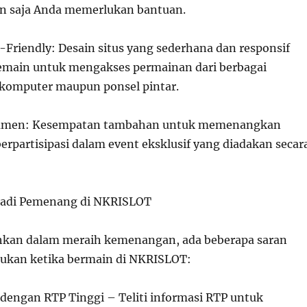
 saja Anda memerlukan bantuan.
Friendly: Desain situs yang sederhana dan responsif
ain untuk mengakses permainan dari berbagai
 komputer maupun ponsel pintar.
namen: Kesempatan tambahan untuk memenangkan
erpartisipasi dalam event eksklusif yang diadakan secar
jadi Pemenang di NKRISLOT
an dalam meraih kemenangan, ada beberapa saran
kukan ketika bermain di NKRISLOT:
 dengan RTP Tinggi – Teliti informasi RTP untuk