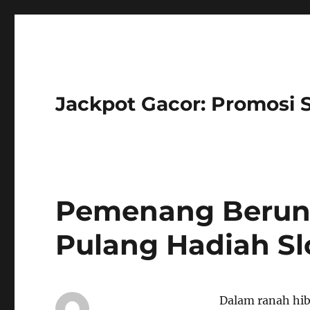
Jackpot Gacor: Promosi Sp
Pemenang Berun
Pulang Hadiah Slo
Dalam ranah hib