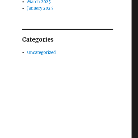
March 2025
January 2025
Categories
Uncategorized