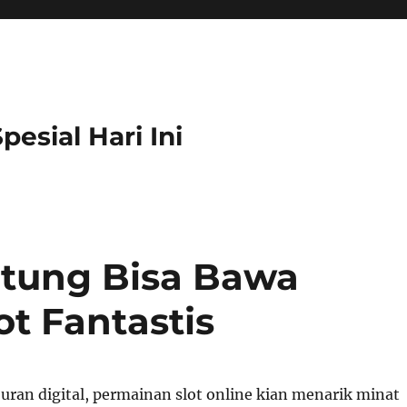
esial Hari Ini
tung Bisa Bawa
t Fantastis
uran digital, permainan slot online kian menarik minat