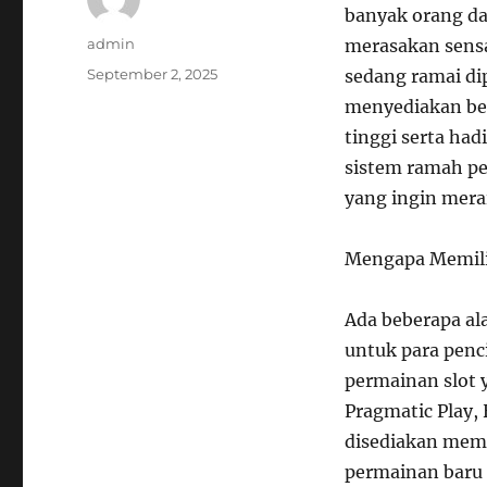
banyak orang da
Author
admin
merasakan sensa
Posted
September 2, 2025
sedang ramai d
on
menyediakan be
tinggi serta ha
sistem ramah pe
yang ingin mera
Mengapa Memil
Ada beberapa al
untuk para penci
permainan slot y
Pragmatic Play,
disediakan mem
permainan baru