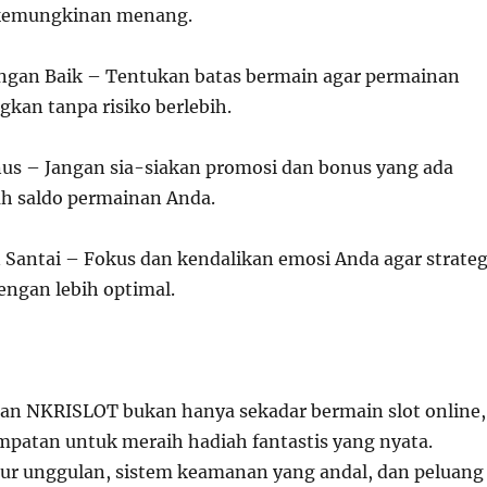
kemungkinan menang.
ngan Baik – Tentukan batas bermain agar permainan
kan tanpa risiko berlebih.
s – Jangan sia-siakan promosi dan bonus yang ada
 saldo permainan Anda.
Santai – Fokus dan kendalikan emosi Anda agar strateg
engan lebih optimal.
an NKRISLOT bukan hanya sekadar bermain slot online,
empatan untuk meraih hadiah fantastis yang nyata.
tur unggulan, sistem keamanan yang andal, dan peluang