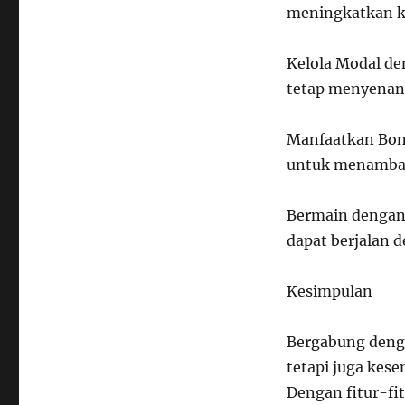
meningkatkan 
Kelola Modal de
tetap menyenang
Manfaatkan Bonu
untuk menambah
Bermain dengan 
dapat berjalan d
Kesimpulan
Bergabung deng
tetapi juga kes
Dengan fitur-fi