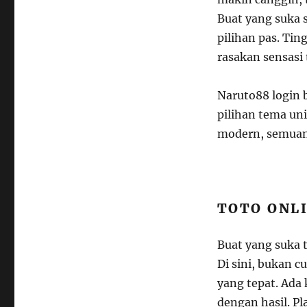
Buat yang suka s
pilihan pas. Ti
rasakan sensasi 
Naruto88 login 
pilihan tema un
modern, semuanya
TOTO ONLI
Buat yang suka t
Di sini, bukan c
yang tepat. Ada 
dengan hasil. Pl