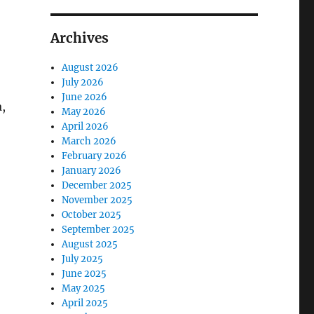
Archives
August 2026
July 2026
June 2026
,
May 2026
April 2026
March 2026
February 2026
January 2026
December 2025
November 2025
October 2025
September 2025
August 2025
July 2025
June 2025
May 2025
April 2025