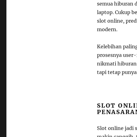
semua hiburan d
laptop. Cukup be
slot online, pre
modern.
Kelebihan paling
prosesnya user-f
nikmati hiburan
tapi tetap punya
SLOT ONLI
PENASARA
Slot online jadi 
makin canggih, 