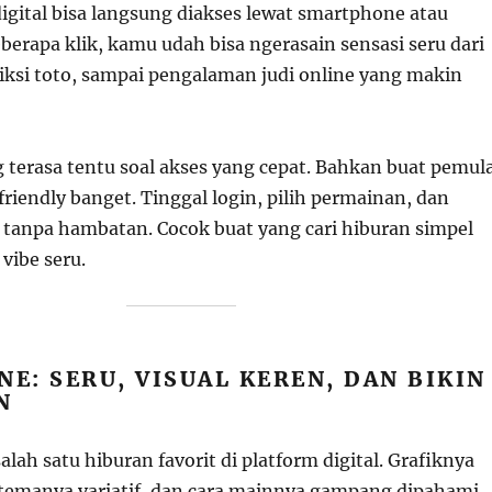
igital bisa langsung diakses lewat smartphone atau
berapa klik, kamu udah bisa ngerasain sensasi seru dari
diksi toto, sampai pengalaman judi online yang makin
 terasa tentu soal akses yang cepat. Bahkan buat pemula
riendly banget. Tinggal login, pilih permainan, dan
 tanpa hambatan. Cocok buat yang cari hiburan simpel
 vibe seru.
NE: SERU, VISUAL KEREN, DAN BIKIN
N
salah satu hiburan favorit di platform digital. Grafiknya
temanya variatif, dan cara mainnya gampang dipahami.