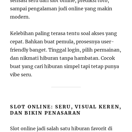
sensasi seru dari slot online, prediksi toto,
sampai pengalaman judi online yang makin
modern.
Kelebihan paling terasa tentu soal akses yang
cepat. Bahkan buat pemula, prosesnya user-
friendly banget. Tinggal login, pilih permainan,
dan nikmati hiburan tanpa hambatan. Cocok
buat yang cari hiburan simpel tapi tetap punya
vibe seru.
SLOT ONLINE: SERU, VISUAL KEREN,
DAN BIKIN PENASARAN
Slot online jadi salah satu hiburan favorit di