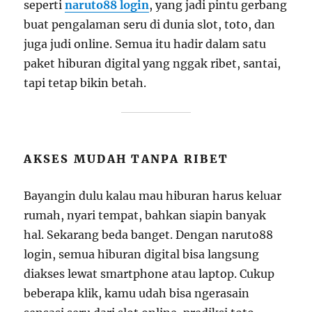
seperti
naruto88 login
, yang jadi pintu gerbang
buat pengalaman seru di dunia slot, toto, dan
juga judi online. Semua itu hadir dalam satu
paket hiburan digital yang nggak ribet, santai,
tapi tetap bikin betah.
AKSES MUDAH TANPA RIBET
Bayangin dulu kalau mau hiburan harus keluar
rumah, nyari tempat, bahkan siapin banyak
hal. Sekarang beda banget. Dengan naruto88
login, semua hiburan digital bisa langsung
diakses lewat smartphone atau laptop. Cukup
beberapa klik, kamu udah bisa ngerasain