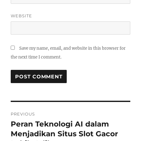
WEBSITE
Save my name, email, and website in this browser for
the next time I comment.
Post
PREVIOUS
navigation
Peran Teknologi AI dalam
Previous
post:
Menjadikan Situs Slot Gacor