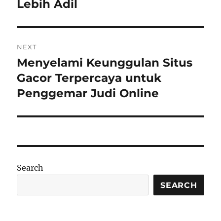
Lebih Adil
NEXT
Menyelami Keunggulan Situs
Next
post:
Gacor Terpercaya untuk
Penggemar Judi Online
Search
SEARCH