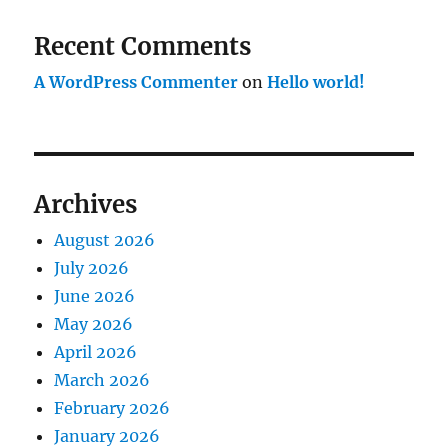
Recent Comments
A WordPress Commenter
on
Hello world!
Archives
August 2026
July 2026
June 2026
May 2026
April 2026
March 2026
February 2026
January 2026