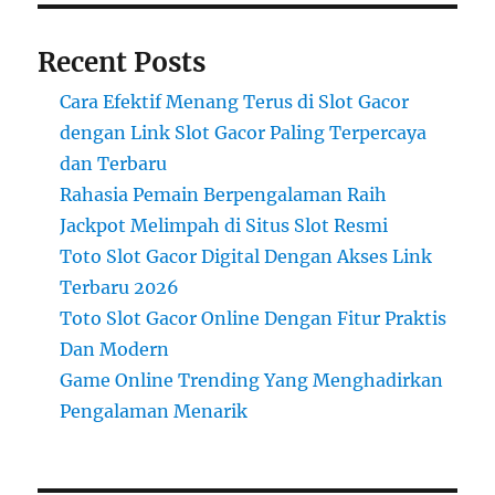
Recent Posts
Cara Efektif Menang Terus di Slot Gacor
dengan Link Slot Gacor Paling Terpercaya
dan Terbaru
Rahasia Pemain Berpengalaman Raih
Jackpot Melimpah di Situs Slot Resmi
Toto Slot Gacor Digital Dengan Akses Link
Terbaru 2026
Toto Slot Gacor Online Dengan Fitur Praktis
Dan Modern
Game Online Trending Yang Menghadirkan
Pengalaman Menarik