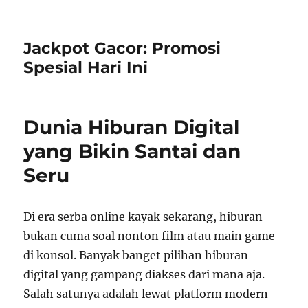
Jackpot Gacor: Promosi
Spesial Hari Ini
Dunia Hiburan Digital
yang Bikin Santai dan
Seru
Di era serba online kayak sekarang, hiburan
bukan cuma soal nonton film atau main game
di konsol. Banyak banget pilihan hiburan
digital yang gampang diakses dari mana aja.
Salah satunya adalah lewat platform modern