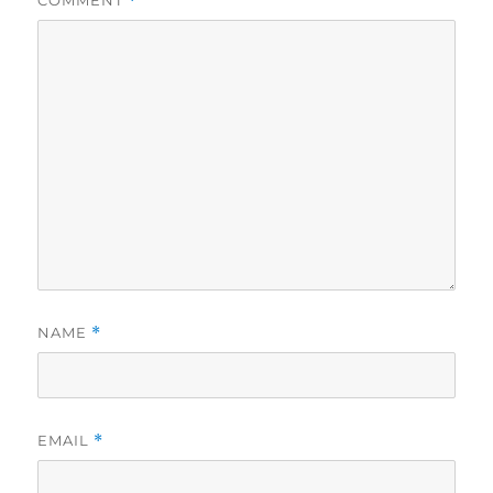
COMMENT
*
NAME
*
EMAIL
*