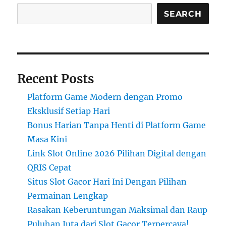
Santai
dan
SEARCH
Seru
Recent Posts
Platform Game Modern dengan Promo
Eksklusif Setiap Hari
Bonus Harian Tanpa Henti di Platform Game
Masa Kini
Link Slot Online 2026 Pilihan Digital dengan
QRIS Cepat
Situs Slot Gacor Hari Ini Dengan Pilihan
Permainan Lengkap
Rasakan Keberuntungan Maksimal dan Raup
Puluhan Juta dari Slot Gacor Terpercaya!