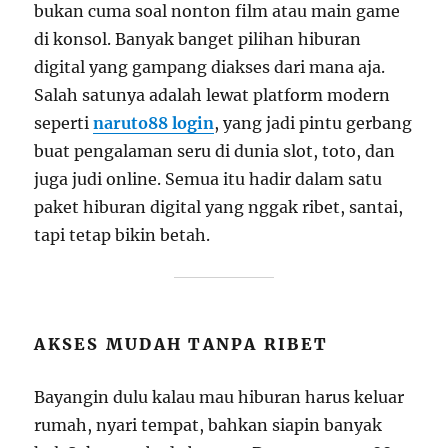
bukan cuma soal nonton film atau main game
di konsol. Banyak banget pilihan hiburan
digital yang gampang diakses dari mana aja.
Salah satunya adalah lewat platform modern
seperti
naruto88 login
, yang jadi pintu gerbang
buat pengalaman seru di dunia slot, toto, dan
juga judi online. Semua itu hadir dalam satu
paket hiburan digital yang nggak ribet, santai,
tapi tetap bikin betah.
AKSES MUDAH TANPA RIBET
Bayangin dulu kalau mau hiburan harus keluar
rumah, nyari tempat, bahkan siapin banyak