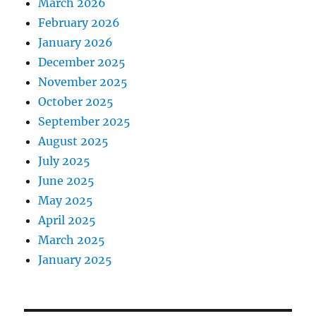
March 2026
February 2026
January 2026
December 2025
November 2025
October 2025
September 2025
August 2025
July 2025
June 2025
May 2025
April 2025
March 2025
January 2025