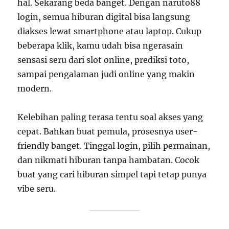
hal. Sekarang beda banget. Dengan naruto88
login, semua hiburan digital bisa langsung
diakses lewat smartphone atau laptop. Cukup
beberapa klik, kamu udah bisa ngerasain
sensasi seru dari slot online, prediksi toto,
sampai pengalaman judi online yang makin
modern.
Kelebihan paling terasa tentu soal akses yang
cepat. Bahkan buat pemula, prosesnya user-
friendly banget. Tinggal login, pilih permainan,
dan nikmati hiburan tanpa hambatan. Cocok
buat yang cari hiburan simpel tapi tetap punya
vibe seru.