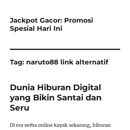
Jackpot Gacor: Promosi
Spesial Hari Ini
Tag:
naruto88 link alternatif
Dunia Hiburan Digital
yang Bikin Santai dan
Seru
Di era serba online kayak sekarang, hiburan