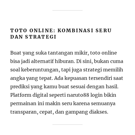
TOTO ONLINE: KOMBINASI SERU
DAN STRATEGI
Buat yang suka tantangan mikir, toto online
bisa jadi alternatif hiburan. Di sini, bukan cuma
soal keberuntungan, tapi juga strategi memilih
angka yang tepat. Ada kepuasan tersendiri saat
prediksi yang kamu buat sesuai dengan hasil.
Platform digital seperti naruto88 login bikin
permainan ini makin seru karena semuanya
transparan, cepat, dan gampang diakses.