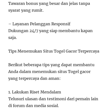
Tawaran bonus yang besar dan jelas tanpa
syarat yang rumit.
– Layanan Pelanggan Responsif
Dukungan 24/7 yang siap membantu kapan
saja.
Tips Menemukan Situs Togel Gacor Terpercaya
Berikut beberapa tips yang dapat membantu
Anda dalam menemukan situs Togel gacor
yang terpercaya dan aman:
1. Lakukan Riset Mendalam
Telusuri ulasan dan testimoni dari pemain lain
di forum dan media sosial.