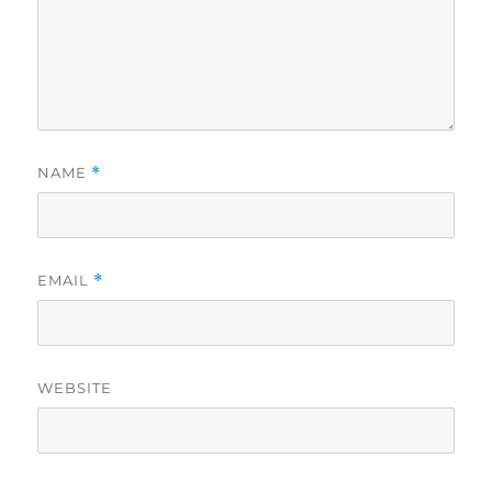
NAME
*
EMAIL
*
WEBSITE