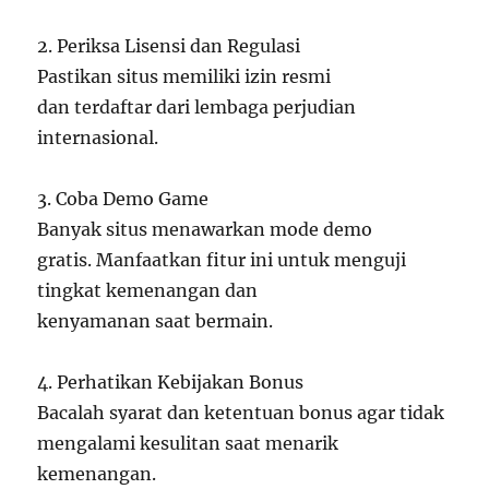
2. Periksa Lisensi dan Regulasi
Pastikan situs memiliki izin resmi
dan terdaftar dari lembaga perjudian
internasional.
3. Coba Demo Game
Banyak situs menawarkan mode demo
gratis. Manfaatkan fitur ini untuk menguji
tingkat kemenangan dan
kenyamanan saat bermain.
4. Perhatikan Kebijakan Bonus
Bacalah syarat dan ketentuan bonus agar tidak
mengalami kesulitan saat menarik
kemenangan.