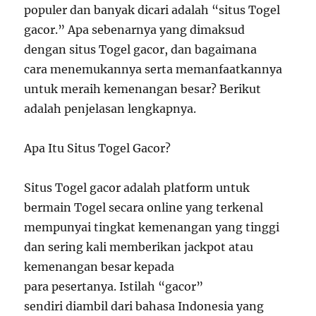
populer dan banyak dicari adalah “situs Togel
gacor.” Apa sebenarnya yang dimaksud
dengan situs Togel gacor, dan bagaimana
cara menemukannya serta memanfaatkannya
untuk meraih kemenangan besar? Berikut
adalah penjelasan lengkapnya.
Apa Itu Situs Togel Gacor?
Situs Togel gacor adalah platform untuk
bermain Togel secara online yang terkenal
mempunyai tingkat kemenangan yang tinggi
dan sering kali memberikan jackpot atau
kemenangan besar kepada
para pesertanya. Istilah “gacor”
sendiri diambil dari bahasa Indonesia yang