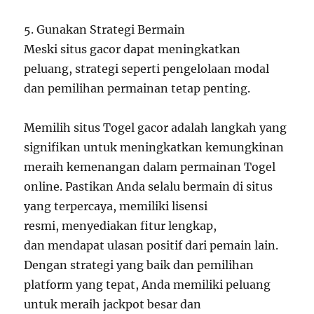
5. Gunakan Strategi Bermain
Meski situs gacor dapat meningkatkan
peluang, strategi seperti pengelolaan modal
dan pemilihan permainan tetap penting.
Memilih situs Togel gacor adalah langkah yang
signifikan untuk meningkatkan kemungkinan
meraih kemenangan dalam permainan Togel
online. Pastikan Anda selalu bermain di situs
yang terpercaya, memiliki lisensi
resmi, menyediakan fitur lengkap,
dan mendapat ulasan positif dari pemain lain.
Dengan strategi yang baik dan pemilihan
platform yang tepat, Anda memiliki peluang
untuk meraih jackpot besar dan