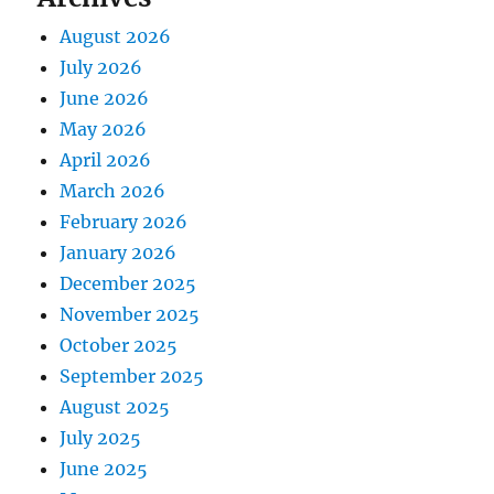
August 2026
July 2026
June 2026
May 2026
April 2026
March 2026
February 2026
January 2026
December 2025
November 2025
October 2025
September 2025
August 2025
July 2025
June 2025