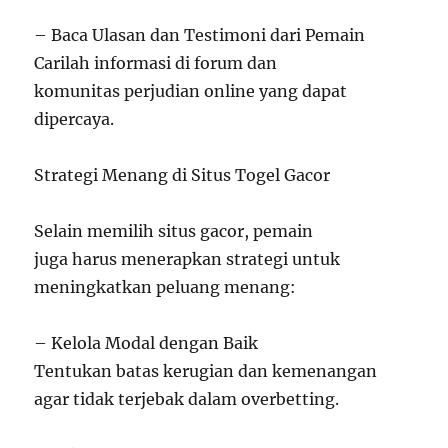
– Baca Ulasan dan Testimoni dari Pemain
Carilah informasi di forum dan
komunitas perjudian online yang dapat
dipercaya.
Strategi Menang di Situs Togel Gacor
Selain memilih situs gacor, pemain
juga harus menerapkan strategi untuk
meningkatkan peluang menang:
– Kelola Modal dengan Baik
Tentukan batas kerugian dan kemenangan
agar tidak terjebak dalam overbetting.