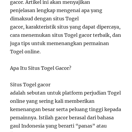
gacor. Artikel ini akan menyajikan
penjelasan lengkap mengenai apa yang
dimaksud dengan situs Togel
gacor, karakteristik situs yang dapat dipercaya,
cara menemukan situs Togel gacor terbaik, dan
juga tips untuk memenangkan permainan
Togel online.
Apa Itu Situs Togel Gacor?
Situs Togel gacor
adalah sebutan untuk platform perjudian Togel
online yang sering kali memberikan
kemenangan besar serta peluang tinggi kepada
pemainnya. Istilah gacor berasal dari bahasa
gaul Indonesia yang berarti “panas” atau