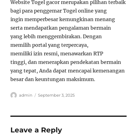
Website Togel gacor merupakan pilihan terbaik
bagi para penggemar Togel online yang
ingin memperbesar kemungkinan menang
serta mendapatkan pengalaman bermain
yang lebih menggembirakan. Dengan
memilih portal yang terpercaya,
memiliki izin resmi, menawarkan RTP
tinggi, dan menerapkan pendekatan bermain
yang tepat, Anda dapat mencapai kemenangan
besar dan keuntungan maksimum.
Author
Posted
admin
September 3, 2025
on
Leave a Reply