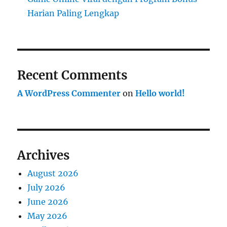
Harian Paling Lengkap
Recent Comments
A WordPress Commenter
on
Hello world!
Archives
August 2026
July 2026
June 2026
May 2026