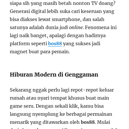
siapa sih yang masih betah nonton TV doang?
Generasi digital lebih suka cari keseruan yang
bisa diakses lewat smartphone, dan salah
satunya adalah dunia
judi online
. Fenomena ini
lagi naik banget, apalagi dengan hadirnya
platform seperti
bos88
yang sukses jadi
magnet buat para pemain.
Hiburan Modern di Genggaman
Sekarang nggak perlu lagi repot-repot keluar
rumah atau nyari tempat khusus buat main
game seru. Dengan sekali klik, kamu bisa
langsung nyemplung ke berbagai permainan
menarik yang ditawarkan oleh
bos88
. Mulai