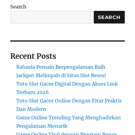
Bikin
Search
Betah
Main
SEARCH
Setiap
Hari
Recent Posts
Rahasia Pemain Berpengalaman Raih
Jackpot Melimpah di Situs Slot Resmi
Toto Slot Gacor Digital Dengan Akses Link
Terbaru 2026
Toto Slot Gacor Online Dengan Fitur Praktis
Dan Modern
Game Online Trending Yang Menghadirkan
Pengalaman Menarik
Game Online Viral dengan Program Bonus