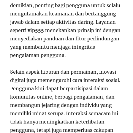
demikian, penting bagi pengguna untuk selalu
mengutamakan keamanan dan bertanggung
jawab dalam setiap aktivitas daring. Layanan
seperti
vip555
menekankan prinsip ini dengan
menyediakan panduan dan fitur perlindungan
yang membantu menjaga integritas
pengalaman pengguna.
Selain aspek hiburan dan permainan, inovasi
digital juga memengaruhi cara interaksi sosial.
Pengguna kini dapat berpartisipasi dalam
komunitas online, berbagi pengalaman, dan
membangun jejaring dengan individu yang
memiliki minat serupa. Interaksi semacam ini
tidak hanya meningkatkan keterlibatan
pengguna, tetapi juga memperluas cakupan