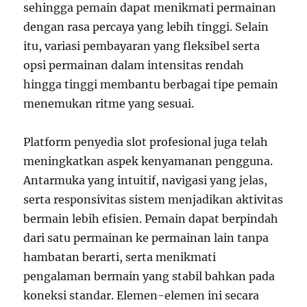
sehingga pemain dapat menikmati permainan
dengan rasa percaya yang lebih tinggi. Selain
itu, variasi pembayaran yang fleksibel serta
opsi permainan dalam intensitas rendah
hingga tinggi membantu berbagai tipe pemain
menemukan ritme yang sesuai.
Platform penyedia slot profesional juga telah
meningkatkan aspek kenyamanan pengguna.
Antarmuka yang intuitif, navigasi yang jelas,
serta responsivitas sistem menjadikan aktivitas
bermain lebih efisien. Pemain dapat berpindah
dari satu permainan ke permainan lain tanpa
hambatan berarti, serta menikmati
pengalaman bermain yang stabil bahkan pada
koneksi standar. Elemen-elemen ini secara