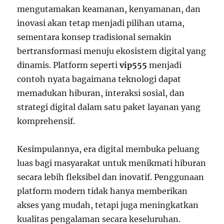
mengutamakan keamanan, kenyamanan, dan
inovasi akan tetap menjadi pilihan utama,
sementara konsep tradisional semakin
bertransformasi menuju ekosistem digital yang
dinamis. Platform seperti
vip555
menjadi
contoh nyata bagaimana teknologi dapat
memadukan hiburan, interaksi sosial, dan
strategi digital dalam satu paket layanan yang
komprehensif.
Kesimpulannya, era digital membuka peluang
luas bagi masyarakat untuk menikmati hiburan
secara lebih fleksibel dan inovatif. Penggunaan
platform modern tidak hanya memberikan
akses yang mudah, tetapi juga meningkatkan
kualitas pengalaman secara keseluruhan.