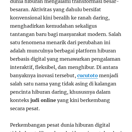
dunia hiburan mengalami transformasi besar-
besaran. Aktivitas yang dahulu bersifat
konvensional kini beralih ke ranah daring,
menghadirkan kemudahan sekaligus
tantangan baru bagi masyarakat modern. Salah
satu fenomena menarik dari perubahan ini
adalah munculnya berbagai platform hiburan
berbasis digital yang menawarkan pengalaman
interaktif, fleksibel, dan menghibur. Di antara
banyaknya inovasi tersebut,
cucutoto
menjadi
salah satu nama yang tidak asing di kalangan
pencinta hiburan daring, khususnya dalam
konteks
judi online
yang kini berkembang
secara pesat.
Perkembangan pesat dunia hiburan digital