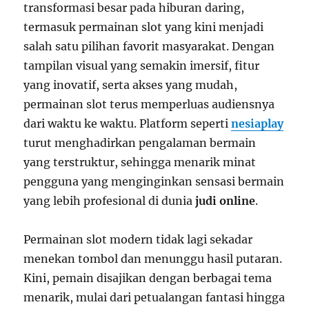
transformasi besar pada hiburan daring,
termasuk permainan slot yang kini menjadi
salah satu pilihan favorit masyarakat. Dengan
tampilan visual yang semakin imersif, fitur
yang inovatif, serta akses yang mudah,
permainan slot terus memperluas audiensnya
dari waktu ke waktu. Platform seperti
nesiaplay
turut menghadirkan pengalaman bermain
yang terstruktur, sehingga menarik minat
pengguna yang menginginkan sensasi bermain
yang lebih profesional di dunia
judi online
.
Permainan slot modern tidak lagi sekadar
menekan tombol dan menunggu hasil putaran.
Kini, pemain disajikan dengan berbagai tema
menarik, mulai dari petualangan fantasi hingga