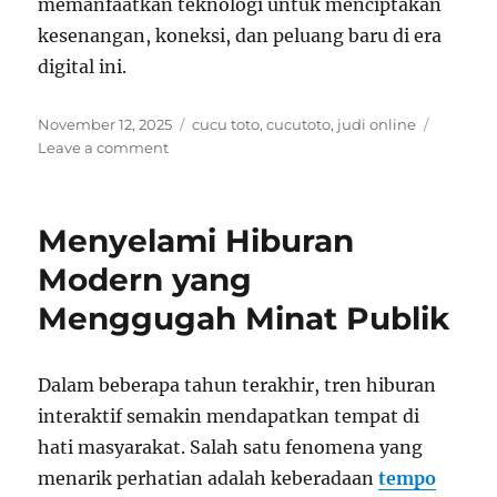
memanfaatkan teknologi untuk menciptakan
kesenangan, koneksi, dan peluang baru di era
digital ini.
Posted
Tags
November 12, 2025
cucu toto
,
cucutoto
,
judi online
on
on
Leave a comment
Menyelami
Dinamika
Dunia
Menyelami Hiburan
Digital
Melalui
Modern yang
Platform
Menggugah Minat Publik
Modern
Hiburan
Daring
Dalam beberapa tahun terakhir, tren hiburan
interaktif semakin mendapatkan tempat di
hati masyarakat. Salah satu fenomena yang
menarik perhatian adalah keberadaan
tempo