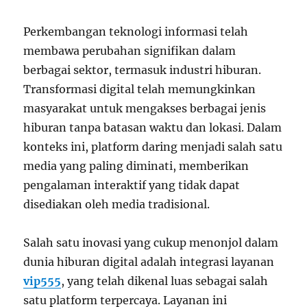
Perkembangan teknologi informasi telah
membawa perubahan signifikan dalam
berbagai sektor, termasuk industri hiburan.
Transformasi digital telah memungkinkan
masyarakat untuk mengakses berbagai jenis
hiburan tanpa batasan waktu dan lokasi. Dalam
konteks ini, platform daring menjadi salah satu
media yang paling diminati, memberikan
pengalaman interaktif yang tidak dapat
disediakan oleh media tradisional.
Salah satu inovasi yang cukup menonjol dalam
dunia hiburan digital adalah integrasi layanan
vip555
, yang telah dikenal luas sebagai salah
satu platform terpercaya. Layanan ini