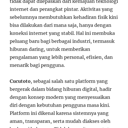
tidak dapat dilepaskan dari kemajuan teknologi
internet dan perangkat pintar. Aktivitas yang
sebelumnya membutuhkan kehadiran fisik kini
bisa dilakukan dari mana saja, hanya dengan
koneksi internet yang stabil. Hal ini membuka
peluang baru bagi berbagai industri, termasuk
hiburan daring, untuk memberikan
pengalaman yang lebih personal, efisien, dan
menarik bagi pengguna.
Cucutoto
, sebagai salah satu platform yang
bergerak dalam bidang hiburan digital, hadir
dengan konsep modern yang menyesuaikan
diri dengan kebutuhan pengguna masa kini.
Platform ini dikenal karena sistemnya yang
aman, transparan, serta mudah diakses oleh