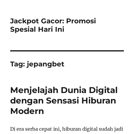
Jackpot Gacor: Promosi
Spesial Hari Ini
Tag:
jepangbet
Menjelajah Dunia Digital
dengan Sensasi Hiburan
Modern
Di era serba cepat ini, hiburan digital sudah jadi