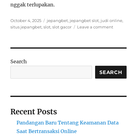
nggak terlupakan.
Posted
Tags
October 4, 2025
jepangbet
,
jepangbet slot
,
judi online
,
on
on
situs jepangbet
,
slot
,
slot gacor
Leave a comment
Menjelajah
Dunia
Digital
dengan
Sensasi
Search
Hiburan
Modern
SEARCH
Recent Posts
Pandangan Baru Tentang Keamanan Data
Saat Bertransaksi Online