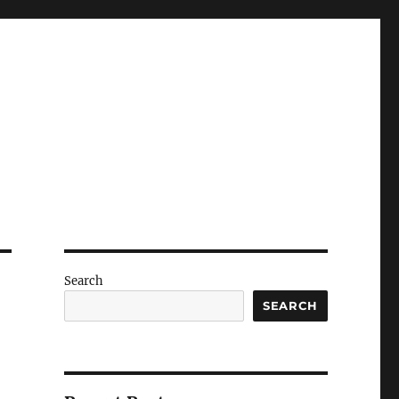
Search
SEARCH