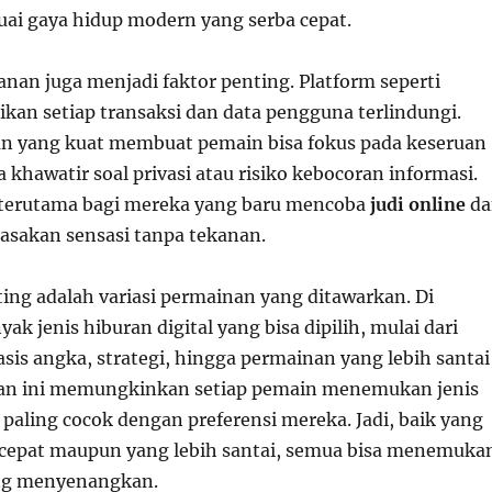
ai gaya hidup modern yang serba cepat.
anan juga menjadi faktor penting. Platform seperti
an setiap transaksi dan data pengguna terlindungi.
n yang kuat membuat pemain bisa fokus pada keseruan
khawatir soal privasi atau risiko kebocoran informasi.
, terutama bagi mereka yang baru mencoba
judi online
da
asakan sensasi tanpa tekanan.
ting adalah variasi permainan yang ditawarkan. Di
yak jenis hiburan digital yang bisa dipilih, mulai dari
sis angka, strategi, hingga permainan yang lebih santai
ihan ini memungkinkan setiap pemain menemukan jenis
paling cocok dengan preferensi mereka. Jadi, baik yang
cepat maupun yang lebih santai, semua bisa menemuka
ng menyenangkan.