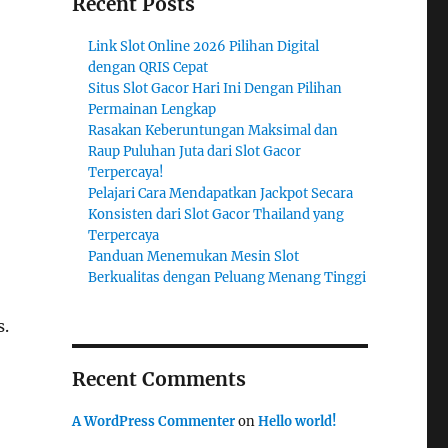
Recent Posts
Link Slot Online 2026 Pilihan Digital
dengan QRIS Cepat
Situs Slot Gacor Hari Ini Dengan Pilihan
Permainan Lengkap
Rasakan Keberuntungan Maksimal dan
Raup Puluhan Juta dari Slot Gacor
Terpercaya!
Pelajari Cara Mendapatkan Jackpot Secara
Konsisten dari Slot Gacor Thailand yang
Terpercaya
Panduan Menemukan Mesin Slot
Berkualitas dengan Peluang Menang Tinggi
s.
Recent Comments
A WordPress Commenter
on
Hello world!