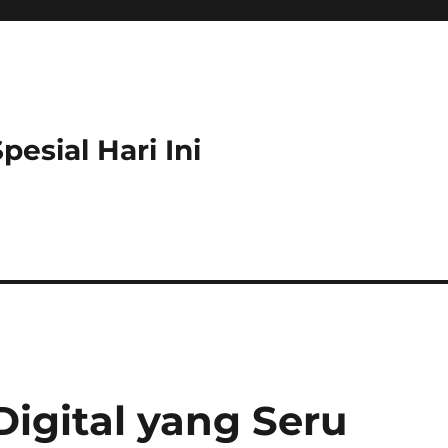
esial Hari Ini
Digital yang Seru