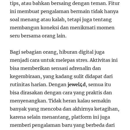
tips, atau bahkan bersaing dengan teman. Fitur
ini membuat pengalaman bermain tidak hanya
soal menang atau kalah, tetapi juga tentang
membangun koneksi dan menikmati momen
seru bersama orang lain.
Bagi sebagian orang, hiburan digital juga
menjadi cara untuk melepas stres. Aktivitas ini
bisa memberikan sensasi adrenalin dan
kegembiraan, yang kadang sulit didapat dari
rutinitas harian. Dengan
jewel4d
, semua itu
bisa dirasakan dengan cara yang praktis dan
menyenangkan. Tidak heran kalau semakin
banyak yang mencoba dan akhirnya ketagihan,
karena selain menantang, platform ini juga
memberi pengalaman baru yang berbeda dari