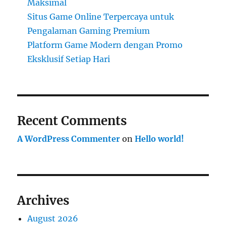
Maksimal
Situs Game Online Terpercaya untuk
Pengalaman Gaming Premium
Platform Game Modern dengan Promo
Eksklusif Setiap Hari
Recent Comments
A WordPress Commenter
on
Hello world!
Archives
August 2026