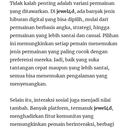
Tidak kalah penting adalah variasi permainan
yang ditawarkan. Di
jewel4d
, ada banyak jenis
hiburan digital yang bisa dipilih, mulai dari
permainan berbasis angka, strategi, hingga
permainan yang lebih santai dan casual. Pilihan
ini memungkinkan setiap pemain menemukan
jenis permainan yang paling cocok dengan
preferensi mereka. Jadi, baik yang suka
tantangan cepat maupun yang lebih santai,
semua bisa menemukan pengalaman yang
menyenangkan.
Selain itu, interaksi sosial juga menjadi nilai
tambah. Banyak platform, termasuk
jewel4d
,
menghadirkan fitur komunitas yang
memungkinkan pemain berinteraksi, berbagi