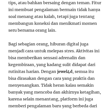
tips, atau bahkan bersaing dengan teman. Fitur
ini membuat pengalaman bermain tidak hanya
soal menang atau kalah, tetapi juga tentang
membangun koneksi dan menikmati momen
seru bersama orang lain.
Bagi sebagian orang, hiburan digital juga
menjadi cara untuk melepas stres. Aktivitas ini
bisa memberikan sensasi adrenalin dan
kegembiraan, yang kadang sulit didapat dari
rutinitas harian. Dengan
jewel4d
, semua itu
bisa dirasakan dengan cara yang praktis dan
menyenangkan. Tidak heran kalau semakin
banyak yang mencoba dan akhirnya ketagihan,
karena selain menantang, platform ini juga
memberi pengalaman baru yang berbeda dari