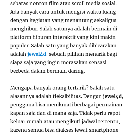
sebatas nonton film atau scroll media sosial.
Ada banyak cara untuk mengisi waktu luang
dengan kegiatan yang menantang sekaligus
menghibur. Salah satunya adalah bermain di
platform hiburan interaktif yang kini makin
populer. Salah satu yang banyak dibicarakan
adalah
jewel4d
, sebuah pilihan menarik bagi
siapa saja yang ingin merasakan sensasi
berbeda dalam bermain daring.
Mengapa banyak orang tertarik? Salah satu
alasannya adalah fleksibilitas. Dengan
jewel4d
,
pengguna bisa menikmati berbagai permainan
kapan saja dan di mana saja. Tidak perlu repot
keluar rumah atau mengikuti jadwal tertentu,
karena semua bisa diakses lewat smartphone