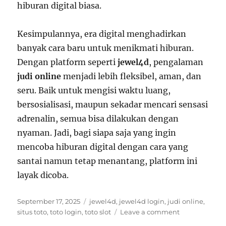
hiburan digital biasa.
Kesimpulannya, era digital menghadirkan
banyak cara baru untuk menikmati hiburan.
Dengan platform seperti
jewel4d
, pengalaman
judi online
menjadi lebih fleksibel, aman, dan
seru. Baik untuk mengisi waktu luang,
bersosialisasi, maupun sekadar mencari sensasi
adrenalin, semua bisa dilakukan dengan
nyaman. Jadi, bagi siapa saja yang ingin
mencoba hiburan digital dengan cara yang
santai namun tetap menantang, platform ini
layak dicoba.
Posted
Tags
September 17, 2025
jewel4d
,
jewel4d login
,
judi online
,
on
on
situs toto
,
toto login
,
toto slot
Leave a comment
Nikmati