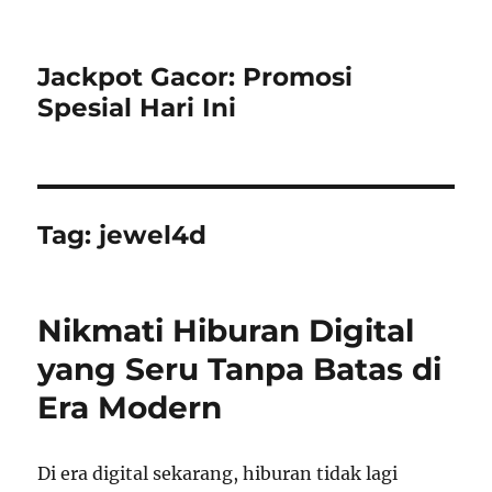
Jackpot Gacor: Promosi
Spesial Hari Ini
Tag:
jewel4d
Nikmati Hiburan Digital
yang Seru Tanpa Batas di
Era Modern
Di era digital sekarang, hiburan tidak lagi