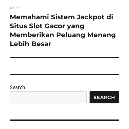
NEXT
Memahami Sistem Jackpot di
Next
post:
Situs Slot Gacor yang
Memberikan Peluang Menang
Lebih Besar
Search
SEARCH