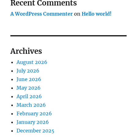
Recent Comments
A WordPress Commenter
on
Hello world!
Archives
August 2026
July 2026
June 2026
May 2026
April 2026
March 2026
February 2026
January 2026
December 2025