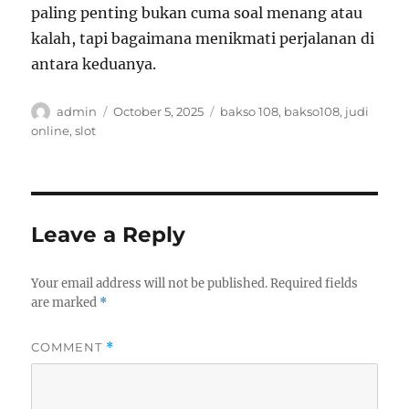
paling penting bukan cuma soal menang atau
kalah, tapi bagaimana menikmati perjalanan di
antara keduanya.
Author
Posted
Tags
admin
October 5, 2025
bakso 108
,
bakso108
,
judi
on
online
,
slot
Leave a Reply
Your email address will not be published.
Required fields
are marked
*
COMMENT
*