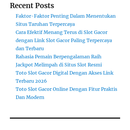
Recent Posts
Faktor-Faktor Penting Dalam Menentukan
Situs Taruhan Terpercaya
Cara Efektif Menang Terus di Slot Gacor
dengan Link Slot Gacor Paling Terpercaya
dan Terbaru
Rahasia Pemain Berpengalaman Raih
Jackpot Melimpah di Situs Slot Resmi
Toto Slot Gacor Digital Dengan Akses Link
Terbaru 2026
Toto Slot Gacor Online Dengan Fitur Praktis
Dan Modern