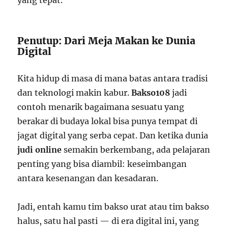
yang tepat.
Penutup: Dari Meja Makan ke Dunia
Digital
Kita hidup di masa di mana batas antara tradisi
dan teknologi makin kabur.
Bakso108
jadi
contoh menarik bagaimana sesuatu yang
berakar di budaya lokal bisa punya tempat di
jagat digital yang serba cepat. Dan ketika dunia
judi online
semakin berkembang, ada pelajaran
penting yang bisa diambil: keseimbangan
antara kesenangan dan kesadaran.
Jadi, entah kamu tim bakso urat atau tim bakso
halus, satu hal pasti — di era digital ini, yang