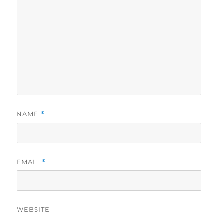
NAME
*
EMAIL
*
WEBSITE