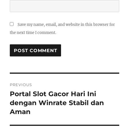
Save my name, email, and website in this browser for
the next time I comment.
Post
PREVIOUS
navigation
Portal Slot Gacor Hari Ini
Previous
post:
dengan Winrate Stabil dan
Aman