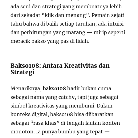
ada seni dan strategi yang membuatnya lebih
dari sekadar “klik dan menang”. Pemain sejati
tahu bahwa di balik setiap taruhan, ada intuisi
dan perhitungan yang matang — mirip seperti
meracik bakso yang pas di lidah.
Bakso108: Antara Kreativitas dan
Strategi
Menariknya,
bakso108
hadir bukan cuma
sebagai nama yang catchy, tapi juga sebagai
simbol kreativitas yang membumi. Dalam
konteks digital, bakso108 bisa diibaratkan
sebagai “rasa khas” di tengah lautan konten
monoton. Ia punya bumbu yang tepat —