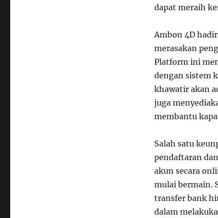
dapat meraih ke
Bermain
Judi
Togel
Ambon 4D hadir s
Online
merasakan penga
di
Ambon
Platform ini me
dengan sistem k
khawatir akan a
juga menyediaka
membantu kapan
Salah satu keu
pendaftaran dan
akun secara onl
mulai bermain. S
transfer bank h
dalam melakukan