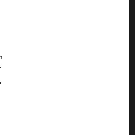
n
e
h