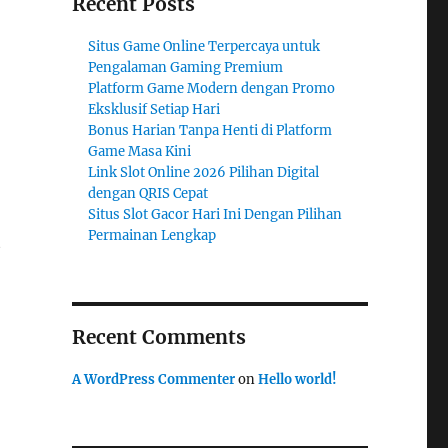
Recent Posts
Situs Game Online Terpercaya untuk
Pengalaman Gaming Premium
Platform Game Modern dengan Promo
Eksklusif Setiap Hari
Bonus Harian Tanpa Henti di Platform
Game Masa Kini
Link Slot Online 2026 Pilihan Digital
dengan QRIS Cepat
Situs Slot Gacor Hari Ini Dengan Pilihan
Permainan Lengkap
t
Recent Comments
A WordPress Commenter
on
Hello world!