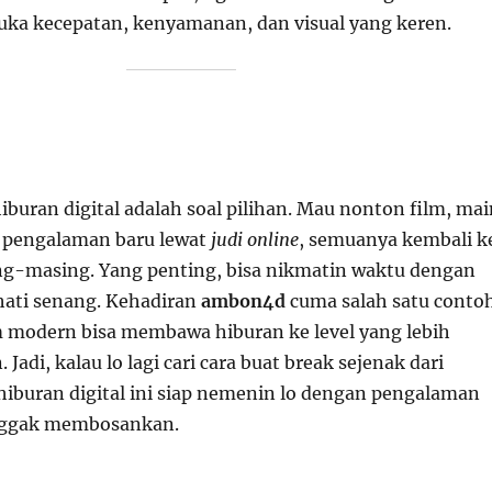
uka kecepatan, kenyamanan, dan visual yang keren.
iburan digital adalah soal pilihan. Mau nonton film, mai
 pengalaman baru lewat
judi online
, semuanya kembali k
ng-masing. Yang penting, bisa nikmatin waktu dengan
 hati senang. Kehadiran
ambon4d
cuma salah satu conto
 modern bisa membawa hiburan ke level yang lebih
 Jadi, kalau lo lagi cari cara buat break sejenak dari
 hiburan digital ini siap nemenin lo dengan pengalaman
nggak membosankan.