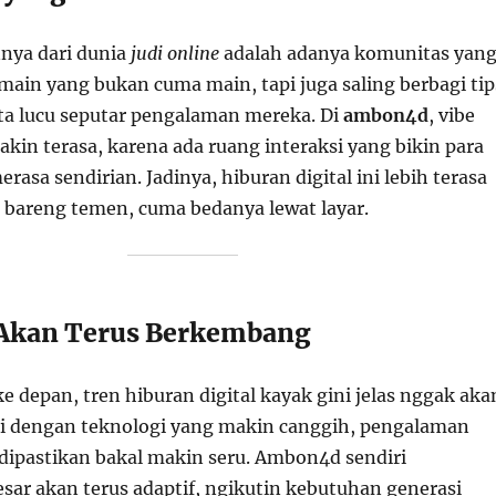
nnya dari dunia
judi online
adalah adanya komunitas yan
main yang bukan cuma main, tapi juga saling berbagi tip
ita lucu seputar pengalaman mereka. Di
ambon4d
, vibe
kin terasa, karena ada ruang interaksi yang bikin para
asa sendirian. Jadinya, hiburan digital ini lebih terasa
bareng temen, cuma bedanya lewat layar.
 Akan Terus Berkembang
 ke depan, tren hiburan digital kayak gini jelas nggak aka
gi dengan teknologi yang makin canggih, pengalaman
dipastikan bakal makin seru. Ambon4d sendiri
ar akan terus adaptif, ngikutin kebutuhan generasi