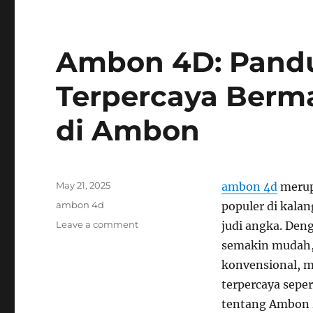
Ambon 4D: Pand
Terpercaya Berma
di Ambon
Posted
May 21, 2025
ambon 4d
merupa
on
Tags
ambon 4d
populer di kala
on
Leave a comment
judi angka. Den
Ambon
semakin mudah, 
4D:
konvensional, m
Panduan
Lengkap
terpercaya sepe
dan
tentang Ambon 4
Terpercaya