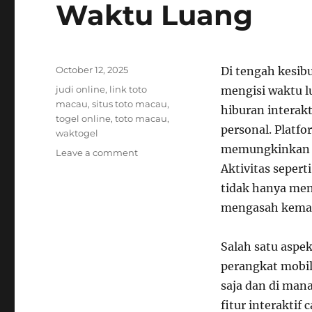
Waktu Luang
Posted
October 12, 2025
Di tengah kesib
on
Tags
judi online
,
link toto
mengisi waktu lu
macau
,
situs toto macau
,
hiburan intera
togel online
,
toto macau
,
personal. Platf
waktogel
memungkinkan pe
on
Leave a comment
Strategi
Aktivitas sepert
Cerdas
tidak hanya me
untuk
mengasah kemamp
Mengoptimalkan
Waktu
Luang
Salah satu aspe
perangkat mobi
saja dan di man
fitur interakti