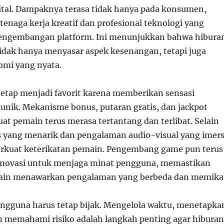
tal. Dampaknya terasa tidak hanya pada konsumen,
 tenaga kerja kreatif dan profesional teknologi yang
pengembangan platform. Ini menunjukkan bahwa hibura
tidak hanya menyasar aspek kesenangan, tetapi juga
omi yang nyata.
etap menjadi favorit karena memberikan sensasi
 unik. Mekanisme bonus, putaran gratis, dan jackpot
at pemain terus merasa tertantang dan terlibat. Selain
fis yang menarik dan pengalaman audio-visual yang imers
kuat keterikatan pemain. Pengembang game pun terus
ovasi untuk menjaga minat pengguna, memastikan
rmain menawarkan pengalaman yang berbeda dan memika
engguna harus tetap bijak. Mengelola waktu, menetapka
n memahami risiko adalah langkah penting agar hiburan