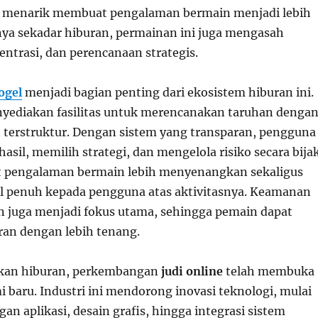
 menarik membuat pengalaman bermain menjadi lebih
nya sekadar hiburan, permainan ini juga mengasah
entrasi, dan perencanaan strategis.
ogel
menjadi bagian penting dari ekosistem hiburan ini.
nyediakan fasilitas untuk merencanakan taruhan denga
an terstruktur. Dengan sistem yang transparan, pengguna
asil, memilih strategi, dan mengelola risiko secara bijak
t pengalaman bermain lebih menyenangkan sekaligus
l penuh kepada pengguna atas aktivitasnya. Keamanan
 juga menjadi fokus utama, sehingga pemain dapat
an dengan lebih tenang.
kan hiburan, perkembangan
judi online
telah membuka
 baru. Industri ini mendorong inovasi teknologi, mulai
n aplikasi, desain grafis, hingga integrasi sistem