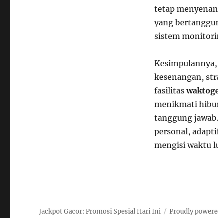
tetap menyenan
yang bertanggu
sistem monitor
Kesimpulannya,
kesenangan, str
fasilitas
waktoge
menikmati hibu
tanggung jawab.
personal, adapt
mengisi waktu lu
Jackpot Gacor: Promosi Spesial Hari Ini
Proudly powere