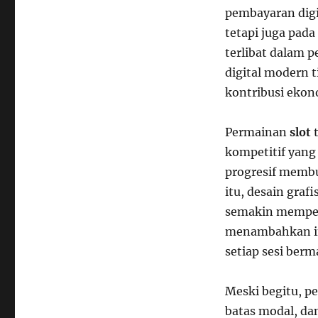
pembayaran digi
tetapi juga pada
terlibat dalam 
digital modern 
kontribusi ekon
Permainan
slot
t
kompetitif yang
progresif membu
itu, desain gra
semakin memper
menambahkan in
setiap sesi be
Meski begitu, p
batas modal, da