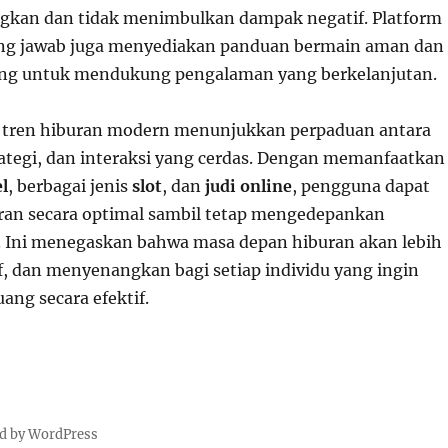
gkan dan tidak menimbulkan dampak negatif. Platform
ng jawab juga menyediakan panduan bermain aman dan
ing untuk mendukung pengalaman yang berkelanjutan.
 tren hiburan modern menunjukkan perpaduan antara
ategi, dan interaksi yang cerdas. Dengan memanfaatkan
l
, berbagai jenis
slot
, dan
judi online
, pengguna dapat
ran secara optimal sambil tetap mengedepankan
 Ini menegaskan bahwa masa depan hiburan akan lebih
if, dan menyenangkan bagi setiap individu yang ingin
ang secara efektif.
d by WordPress