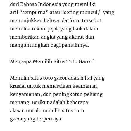
dari Bahasa Indonesia yang memiliki
arti “sempurna” atau “sering muncul,” yang
menunjukkan bahwa platform tersebut
memiliki rekam jejak yang baik dalam
memberikan angka yang akurat dan
menguntungkan bagi pemainnya.
Mengapa Memilih Situs Toto Gacor?
Memilih situs toto gacor adalah hal yang
krusial untuk memastikan keamanan,
kenyamanan, dan peningkatan peluang
menang. Berikut adalah beberapa
alasan untuk memilih situs toto
gacor yang terpercaya: