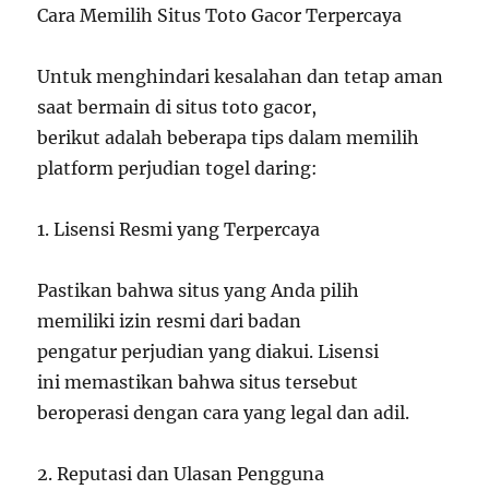
Cara Memilih Situs Toto Gacor Terpercaya
Untuk menghindari kesalahan dan tetap aman
saat bermain di situs toto gacor,
berikut adalah beberapa tips dalam memilih
platform perjudian togel daring:
1. Lisensi Resmi yang Terpercaya
Pastikan bahwa situs yang Anda pilih
memiliki izin resmi dari badan
pengatur perjudian yang diakui. Lisensi
ini memastikan bahwa situs tersebut
beroperasi dengan cara yang legal dan adil.
2. Reputasi dan Ulasan Pengguna