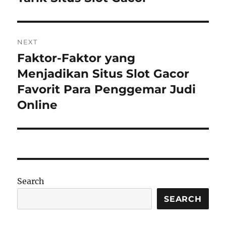
NEXT
Faktor-Faktor yang
Next
post:
Menjadikan Situs Slot Gacor
Favorit Para Penggemar Judi
Online
Search
SEARCH