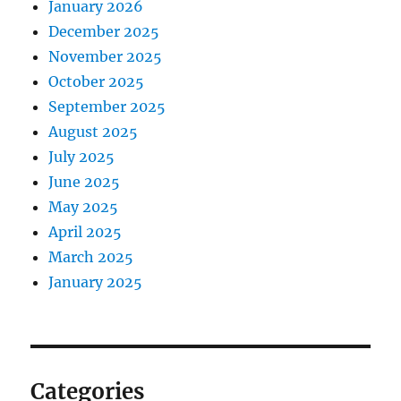
January 2026
December 2025
November 2025
October 2025
September 2025
August 2025
July 2025
June 2025
May 2025
April 2025
March 2025
January 2025
Categories