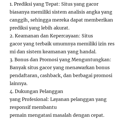
1. Prediksi yang Tepat: Situs yang gacor
biasanya memiliki sistem analisis angka yang
canggih, sehingga mereka dapat memberikan
prediksi yang lebih akurat.
2. Keamanan dan Kepercayaan: Situs
gacor yang terbaik umumnya memiliki izin res
mi dan sistem keamanan yang handal.
3. Bonus dan Promosi yang Menguntungkan:
Banyak situs gacor yang menawarkan bonus
pendaftaran, cashback, dan berbagai promosi
lainnya.
4. Dukungan Pelanggan
yang Profesional: Layanan pelanggan yang
responsif membantu
pemain mengatasi masalah dengan cepat.