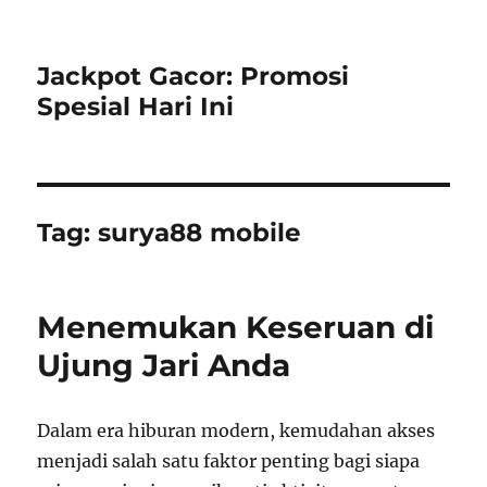
Jackpot Gacor: Promosi
Spesial Hari Ini
Tag:
surya88 mobile
Menemukan Keseruan di
Ujung Jari Anda
Dalam era hiburan modern, kemudahan akses
menjadi salah satu faktor penting bagi siapa