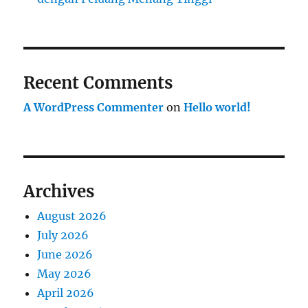
Recent Comments
A WordPress Commenter
on
Hello world!
Archives
August 2026
July 2026
June 2026
May 2026
April 2026