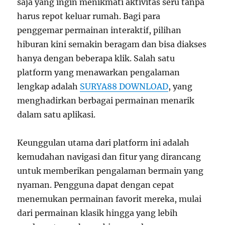
saja yang ingin menikmati aktivitas seru tanpa
harus repot keluar rumah. Bagi para
penggemar permainan interaktif, pilihan
hiburan kini semakin beragam dan bisa diakses
hanya dengan beberapa klik. Salah satu
platform yang menawarkan pengalaman
lengkap adalah
SURYA88 DOWNLOAD
, yang
menghadirkan berbagai permainan menarik
dalam satu aplikasi.
Keunggulan utama dari platform ini adalah
kemudahan navigasi dan fitur yang dirancang
untuk memberikan pengalaman bermain yang
nyaman. Pengguna dapat dengan cepat
menemukan permainan favorit mereka, mulai
dari permainan klasik hingga yang lebih