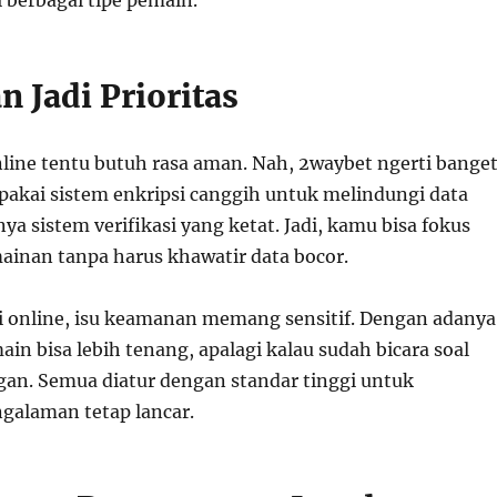
berbagai tipe pemain.
 Jadi Prioritas
nline tentu butuh rasa aman. Nah, 2waybet ngerti bange
 pakai sistem enkripsi canggih untuk melindungi data
ya sistem verifikasi yang ketat. Jadi, kamu bisa fokus
inan tanpa harus khawatir data bocor.
i online, isu keamanan memang sensitif. Dengan adanya
ain bisa lebih tenang, apalagi kalau sudah bicara soal
gan. Semua diatur dengan standar tinggi untuk
galaman tetap lancar.