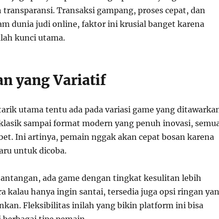
ransparansi. Transaksi gampang, proses cepat, dan
am dunia judi online, faktor ini krusial banget karena
lah kunci utama.
n yang Variatif
tarik utama tentu ada pada variasi game yang ditawarkan
klasik sampai format modern yang penuh inovasi, semu
bet. Ini artinya, pemain nggak akan cepat bosan karena
baru untuk dicoba.
tantangan, ada game dengan tingkat kesulitan lebih
a kalau hanya ingin santai, tersedia juga opsi ringan ya
kan. Fleksibilitas inilah yang bikin platform ini bisa