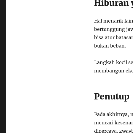
Hiburan 
Hal menarik lai
bertanggung jaw
bisa atur batasa
bukan beban.
Langkah kecil s
membangun ekosi
Penutup
Pada akhirnya, 
mencari kesenan
dipercaya. 2way