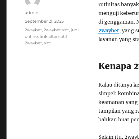
rutinitas banyak
Author
admin
menguji keberun
Posted
September 21, 2025
di genggaman. N
on
Tags
2waybet
,
2waybet slot
,
judi
2waybet
, yang s
online
,
link alternatif
layanan yang sta
2waybet
,
slot
Kenapa 2
Kalau ditanya k
simpel: kombina
keamanan yang 
tampilan yang r
bahkan buat pem
Selain itu, 2way