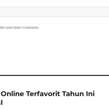
 the next time I comment.
nline Terfavorit Tahun Ini
l