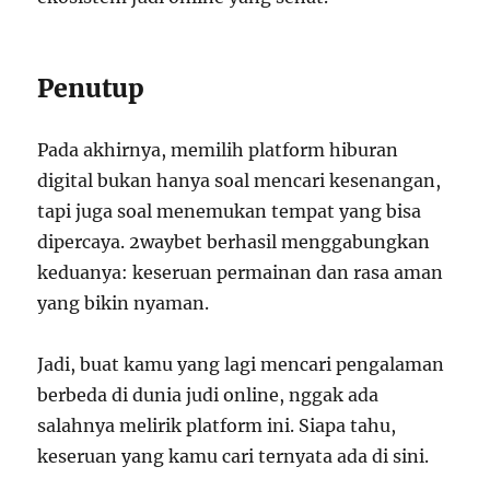
Penutup
Pada akhirnya, memilih platform hiburan
digital bukan hanya soal mencari kesenangan,
tapi juga soal menemukan tempat yang bisa
dipercaya. 2waybet berhasil menggabungkan
keduanya: keseruan permainan dan rasa aman
yang bikin nyaman.
Jadi, buat kamu yang lagi mencari pengalaman
berbeda di dunia judi online, nggak ada
salahnya melirik platform ini. Siapa tahu,
keseruan yang kamu cari ternyata ada di sini.