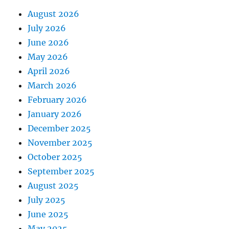
August 2026
July 2026
June 2026
May 2026
April 2026
March 2026
February 2026
January 2026
December 2025
November 2025
October 2025
September 2025
August 2025
July 2025
June 2025
May 2025