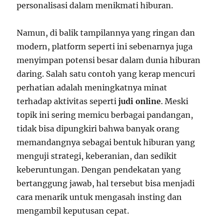
personalisasi dalam menikmati hiburan.
Namun, di balik tampilannya yang ringan dan
modern, platform seperti ini sebenarnya juga
menyimpan potensi besar dalam dunia hiburan
daring. Salah satu contoh yang kerap mencuri
perhatian adalah meningkatnya minat
terhadap aktivitas seperti
judi online
. Meski
topik ini sering memicu berbagai pandangan,
tidak bisa dipungkiri bahwa banyak orang
memandangnya sebagai bentuk hiburan yang
menguji strategi, keberanian, dan sedikit
keberuntungan. Dengan pendekatan yang
bertanggung jawab, hal tersebut bisa menjadi
cara menarik untuk mengasah insting dan
mengambil keputusan cepat.