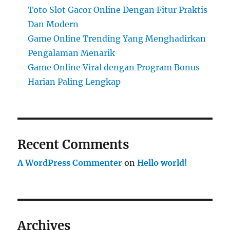
Toto Slot Gacor Online Dengan Fitur Praktis
Dan Modern
Game Online Trending Yang Menghadirkan
Pengalaman Menarik
Game Online Viral dengan Program Bonus
Harian Paling Lengkap
Recent Comments
A WordPress Commenter
on
Hello world!
Archives