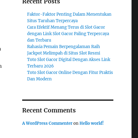
Recent Posts
Faktor-Faktor Penting Dalam Menentukan
Situs Taruhan Terpercaya
Cara Efektif Menang Terus di Slot Gacor
dengan Link Slot Gacor Paling Terpercaya
dan Terbaru
Rahasia Pemain Berpengalaman Raih
a
Jackpot Melimpah di Situs Slot Resmi
Toto Slot Gacor Digital Dengan Akses Link
n
Terbaru 2026
Toto Slot Gacor Online Dengan Fitur Praktis
Dan Modern
Recent Comments
A WordPress Commenter
on
Hello world!