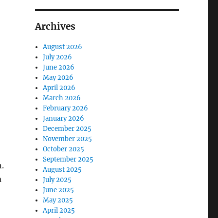
Archives
August 2026
July 2026
June 2026
May 2026
April 2026
March 2026
February 2026
January 2026
December 2025
November 2025
October 2025
September 2025
.
August 2025
a
July 2025
June 2025
May 2025
April 2025