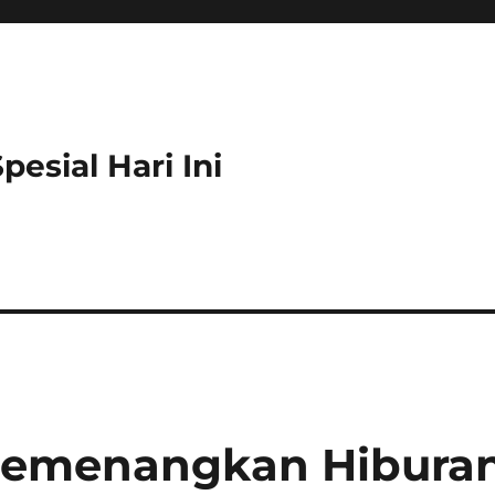
esial Hari Ini
 Memenangkan Hibura