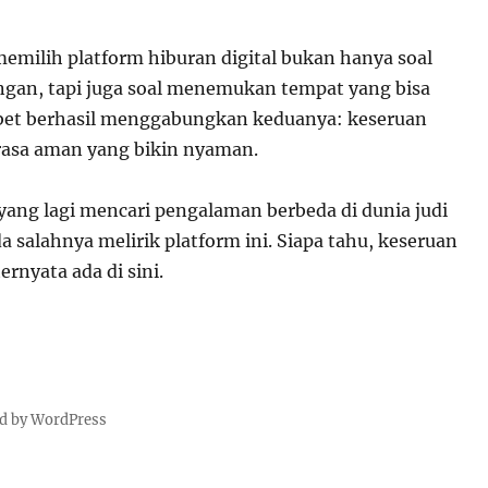
memilih platform hiburan digital bukan hanya soal
gan, tapi juga soal menemukan tempat yang bisa
bet berhasil menggabungkan keduanya: keseruan
rasa aman yang bikin nyaman.
 yang lagi mencari pengalaman berbeda di dunia judi
a salahnya melirik platform ini. Siapa tahu, keseruan
ernyata ada di sini.
d by WordPress