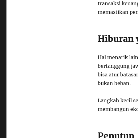
transaksi keuan
memastikan pen
Hiburan 
Hal menarik lai
bertanggung jaw
bisa atur batasa
bukan beban.
Langkah kecil s
membangun ekosi
Penutup