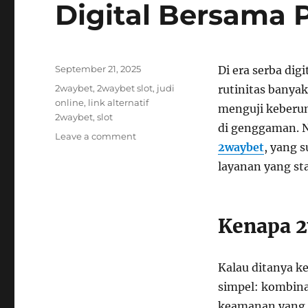
Digital Bersama 
Posted
September 21, 2025
Di era serba dig
on
Tags
2waybet
,
2waybet slot
,
judi
rutinitas banyak
online
,
link alternatif
menguji keberun
2waybet
,
slot
di genggaman. N
on
Leave a comment
2waybet
, yang s
Strategi
Cerdas
layanan yang sta
Memenangkan
Hiburan
Digital
Kenapa 2
Bersama
Platform
Terpercaya
Kalau ditanya k
simpel: kombina
keamanan yang 