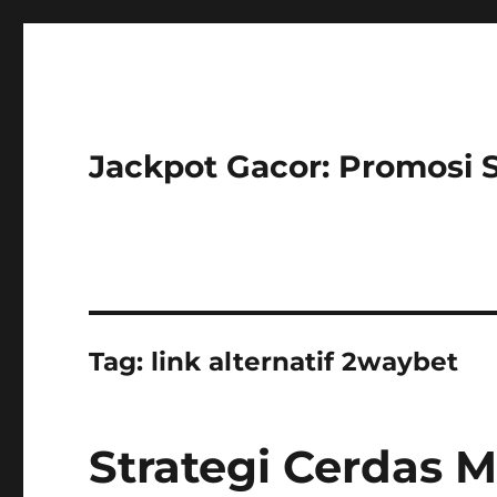
Jackpot Gacor: Promosi Sp
Tag:
link alternatif 2waybet
Strategi Cerdas