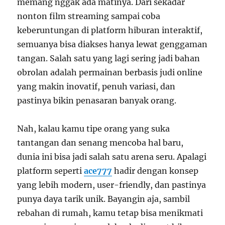
memang nggak ada matinya. Dari sekadar
nonton film streaming sampai coba
keberuntungan di platform hiburan interaktif,
semuanya bisa diakses hanya lewat genggaman
tangan. Salah satu yang lagi sering jadi bahan
obrolan adalah permainan berbasis judi online
yang makin inovatif, penuh variasi, dan
pastinya bikin penasaran banyak orang.
Nah, kalau kamu tipe orang yang suka
tantangan dan senang mencoba hal baru,
dunia ini bisa jadi salah satu arena seru. Apalagi
platform seperti
ace777
hadir dengan konsep
yang lebih modern, user-friendly, dan pastinya
punya daya tarik unik. Bayangin aja, sambil
rebahan di rumah, kamu tetap bisa menikmati