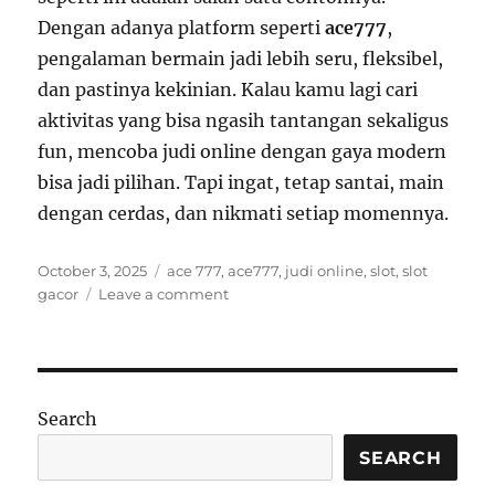
Dengan adanya platform seperti
ace777
,
pengalaman bermain jadi lebih seru, fleksibel,
dan pastinya kekinian. Kalau kamu lagi cari
aktivitas yang bisa ngasih tantangan sekaligus
fun, mencoba judi online dengan gaya modern
bisa jadi pilihan. Tapi ingat, tetap santai, main
dengan cerdas, dan nikmati setiap momennya.
Posted
Tags
October 3, 2025
ace 777
,
ace777
,
judi online
,
slot
,
slot
on
on
gacor
Leave a comment
Serunya
Dunia
Digital
yang
Penuh
Search
Warna
SEARCH