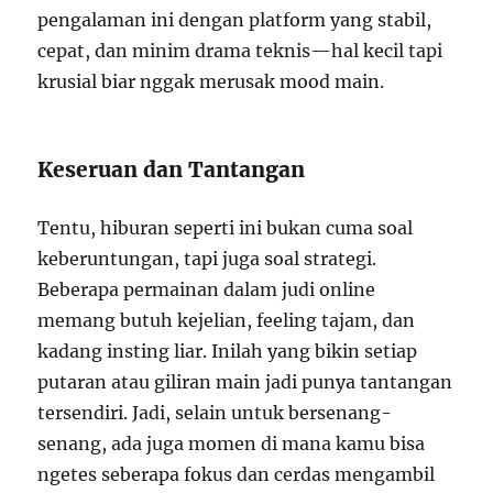
pengalaman ini dengan platform yang stabil,
cepat, dan minim drama teknis—hal kecil tapi
krusial biar nggak merusak mood main.
Keseruan dan Tantangan
Tentu, hiburan seperti ini bukan cuma soal
keberuntungan, tapi juga soal strategi.
Beberapa permainan dalam judi online
memang butuh kejelian, feeling tajam, dan
kadang insting liar. Inilah yang bikin setiap
putaran atau giliran main jadi punya tantangan
tersendiri. Jadi, selain untuk bersenang-
senang, ada juga momen di mana kamu bisa
ngetes seberapa fokus dan cerdas mengambil