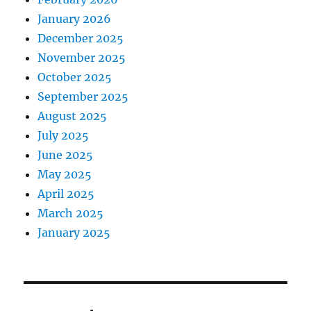
January 2026
December 2025
November 2025
October 2025
September 2025
August 2025
July 2025
June 2025
May 2025
April 2025
March 2025
January 2025