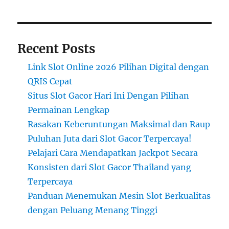
Recent Posts
Link Slot Online 2026 Pilihan Digital dengan
QRIS Cepat
Situs Slot Gacor Hari Ini Dengan Pilihan
Permainan Lengkap
Rasakan Keberuntungan Maksimal dan Raup
Puluhan Juta dari Slot Gacor Terpercaya!
Pelajari Cara Mendapatkan Jackpot Secara
Konsisten dari Slot Gacor Thailand yang
Terpercaya
Panduan Menemukan Mesin Slot Berkualitas
dengan Peluang Menang Tinggi