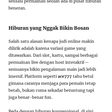
sensasi permainan seolah ada di pusat hiburan
beneran.
Hiburan yang Nggak Bikin Bosan
Salah satu alasan kenapa judi online makin
dilirik adalah karena variasi game yang
ditawarkan. Dari slot, kartu, sampai berbagai
permainan live dengan host interaktif—
semuanya bikin pengalaman main jadi lebih
imersif. Platform seperti
ace777
tahu betul
gimana caranya menjaga para pemain tetap
betah, bukan cuma sekadar beruntung tapi
juga benar-benar fun.
Beda dengan hiburan konvensional, di sini