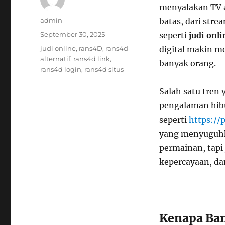
menyalakan TV a
Author
admin
batas, dari stre
Posted
September 30, 2025
seperti
judi onli
on
Tags
judi online
,
rans4D
,
rans4d
digital makin m
alternatif
,
rans4d link
,
banyak orang.
rans4d login
,
rans4d situs
Salah satu tren
pengalaman hibu
seperti
https://
yang menyuguhk
permainan, tap
kepercayaan, da
Kenapa Ban