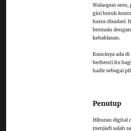
Walaupun seru, p
gini butuh kontr
harus disadari. 
bermain dengan b
kebablasan.
Kuncinya ada di
berhenti itu ba
hadir sebagai pi
Penutup
Hiburan digital 
menjadi salah s