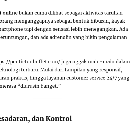
i online
bukan cuma dilihat sebagai aktivitas taruhan
 orang menganggapnya sebagai bentuk hiburan, kayak
artphone tapi dengan sensasi lebih menegangkan. Ada
eberuntungan, dan ada adrenalin yang bikin pengalaman
ttps://pentictonbuffet.com/ juga nggak main-main dalam
knologi terbaru. Mulai dari tampilan yang responsif,
an praktis, hingga layanan customer service 24/7 yang
merasa “diurusin banget.”
esadaran, dan Kontrol