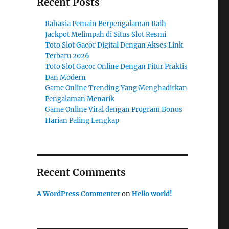
Recent Posts
Rahasia Pemain Berpengalaman Raih
Jackpot Melimpah di Situs Slot Resmi
Toto Slot Gacor Digital Dengan Akses Link
Terbaru 2026
Toto Slot Gacor Online Dengan Fitur Praktis
Dan Modern
Game Online Trending Yang Menghadirkan
Pengalaman Menarik
Game Online Viral dengan Program Bonus
Harian Paling Lengkap
Recent Comments
A WordPress Commenter
on
Hello world!