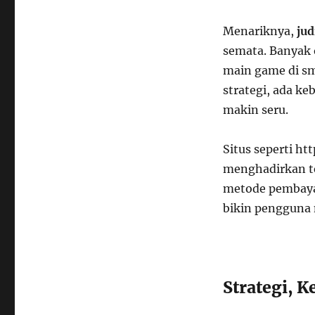
Menariknya,
jud
semata. Banyak
main game di sm
strategi, ada k
makin seru.
Situs seperti h
menghadirkan te
metode pembayar
bikin pengguna 
Strategi, K