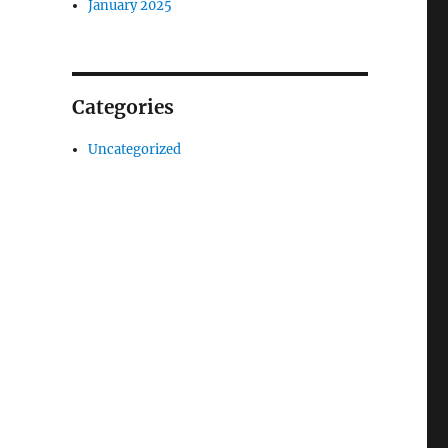
January 2025
Categories
Uncategorized