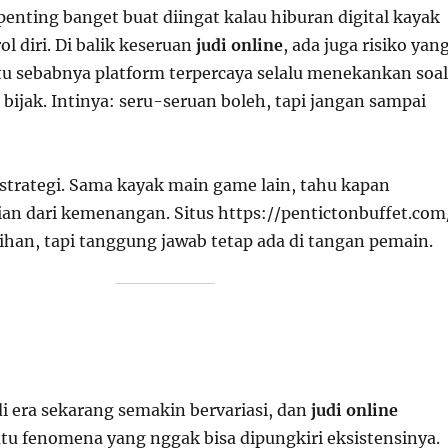
enting banget buat diingat kalau hiburan digital kayak
ol diri. Di balik keseruan
judi online
, ada juga risiko yan
Itu sebabnya platform terpercaya selalu menekankan soal
ijak. Intinya: seru-seruan boleh, tapi jangan sampai
 strategi. Sama kayak main game lain, tahu kapan
gian dari kemenangan. Situs https://pentictonbuffet.com
lihan, tapi tanggung jawab tetap ada di tangan pemain.
di era sekarang semakin bervariasi, dan
judi online
atu fenomena yang nggak bisa dipungkiri eksistensinya.