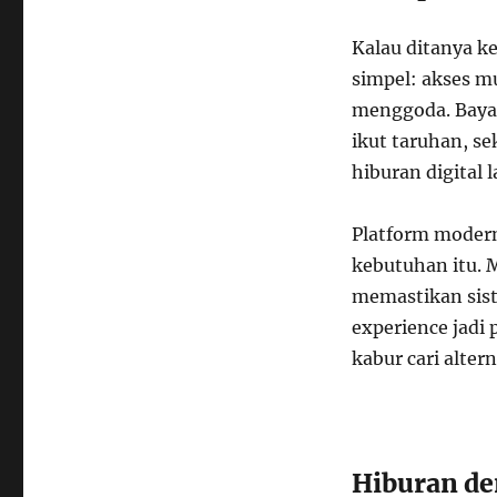
Kalau ditanya 
simpel: akses m
menggoda. Bayan
ikut taruhan, s
hiburan digital 
Platform modern
kebutuhan itu. 
memastikan sist
experience jadi 
kabur cari alterna
Hiburan d