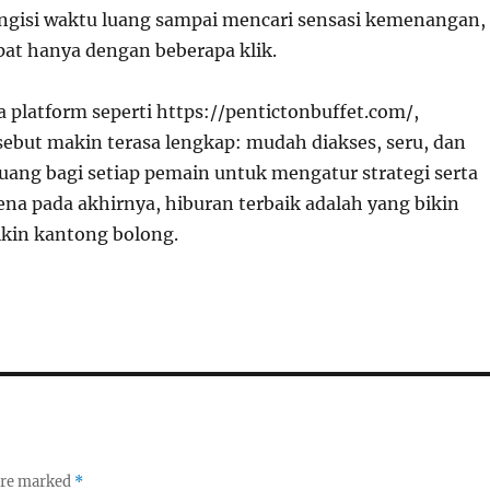
ngisi waktu luang sampai mencari sensasi kemenangan,
pat hanya dengan beberapa klik.
 platform seperti https://pentictonbuffet.com/,
ebut makin terasa lengkap: mudah diakses, seru, dan
uang bagi setiap pemain untuk mengatur strategi serta
rena pada akhirnya, hiburan terbaik adalah yang bikin
kin kantong bolong.
 are marked
*