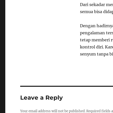
Dari sekadar me
semua bisa dida
Dengan hadirnya
pengalaman ters
tetap memberi r
kontrol diri. Ka
senyum tanpa bi
Leave a Reply
Your email address will not be published.
Required fields