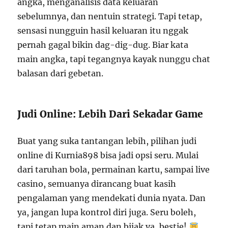
angka, menganalisis data keluaran
sebelumnya, dan nentuin strategi. Tapi tetap,
sensasi nungguin hasil keluaran itu nggak
pernah gagal bikin dag-dig-dug. Biar kata
main angka, tapi tegangnya kayak nunggu chat
balasan dari gebetan.
Judi Online: Lebih Dari Sekadar Game
Buat yang suka tantangan lebih, pilihan judi
online di Kurnia898 bisa jadi opsi seru. Mulai
dari taruhan bola, permainan kartu, sampai live
casino, semuanya dirancang buat kasih
pengalaman yang mendekati dunia nyata. Dan
ya, jangan lupa kontrol diri juga. Seru boleh,
tapi tetap main aman dan bijak ya, bestie!