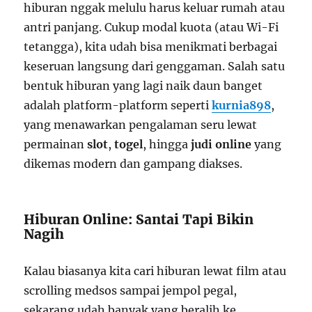
hiburan nggak melulu harus keluar rumah atau
antri panjang. Cukup modal kuota (atau Wi-Fi
tetangga), kita udah bisa menikmati berbagai
keseruan langsung dari genggaman. Salah satu
bentuk hiburan yang lagi naik daun banget
adalah platform-platform seperti
kurnia898
,
yang menawarkan pengalaman seru lewat
permainan
slot
,
togel
, hingga
judi online
yang
dikemas modern dan gampang diakses.
Hiburan Online: Santai Tapi Bikin
Nagih
Kalau biasanya kita cari hiburan lewat film atau
scrolling medsos sampai jempol pegal,
sekarang udah banyak yang beralih ke