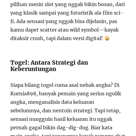
pilihan mesin slot yang nggak bikin bosan, dari
yang klasik sampai yang futuristik ala film sci-
fi. Ada sensasi yang nggak bisa dijelasin, pas
kamu dapet scatter atau wild symbol—kayak
ditaksir crush, tapi dalam versi digital!
Togel: Antara Strategi dan
Keberuntungan
Siapa bilang togel cuma asal nebak angka? Di
Kurnia898, banyak pemain yang serius ngulik
angka, menganalisis data keluaran
sebelumnya, dan nentuin strategi. Tapi tetap,
sensasi nungguin hasil keluaran itu nggak
pernah gagal bikin dag-dig-dug. Biar kata