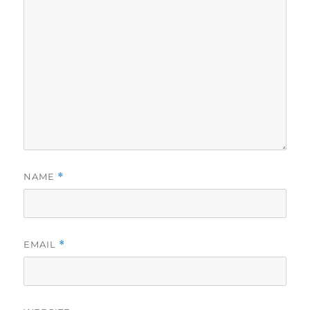
NAME
*
EMAIL
*