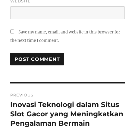
WEBSITE
Save my name, email, and website in this browser for
the next time I comment.
Post
PREVIOUS
navigation
Inovasi Teknologi dalam Situs
Previous
post:
Slot Gacor yang Meningkatkan
Pengalaman Bermain