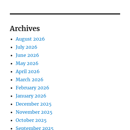
Archives
August 2026
July 2026
June 2026
May 2026
April 2026
March 2026
February 2026
January 2026
December 2025
November 2025
October 2025
September 2025