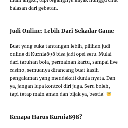
main angka, tapi tegangnya kayak nunggu chat
balasan dari gebetan.
Judi Online: Lebih Dari Sekadar Game
Buat yang suka tantangan lebih, pilihan judi
online di Kurnia898 bisa jadi opsi seru. Mulai
dari taruhan bola, permainan kartu, sampai live
casino, semuanya dirancang buat kasih
pengalaman yang mendekati dunia nyata. Dan
ya, jangan lupa kontrol diri juga. Seru boleh,
tapi tetap main aman dan bijak ya, bestie!
Kenapa Harus Kurnia898?