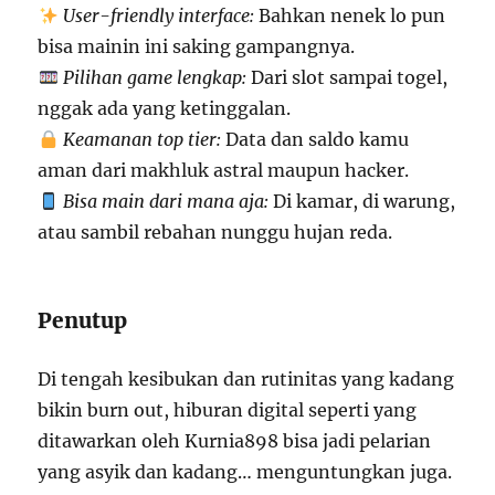
User-friendly interface:
Bahkan nenek lo pun
bisa mainin ini saking gampangnya.
Pilihan game lengkap:
Dari slot sampai togel,
nggak ada yang ketinggalan.
Keamanan top tier:
Data dan saldo kamu
aman dari makhluk astral maupun hacker.
Bisa main dari mana aja:
Di kamar, di warung,
atau sambil rebahan nunggu hujan reda.
Penutup
Di tengah kesibukan dan rutinitas yang kadang
bikin burn out, hiburan digital seperti yang
ditawarkan oleh Kurnia898 bisa jadi pelarian
yang asyik dan kadang… menguntungkan juga.