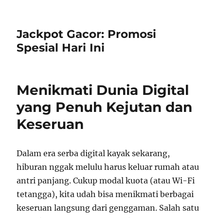
Jackpot Gacor: Promosi
Spesial Hari Ini
Menikmati Dunia Digital
yang Penuh Kejutan dan
Keseruan
Dalam era serba digital kayak sekarang,
hiburan nggak melulu harus keluar rumah atau
antri panjang. Cukup modal kuota (atau Wi-Fi
tetangga), kita udah bisa menikmati berbagai
keseruan langsung dari genggaman. Salah satu