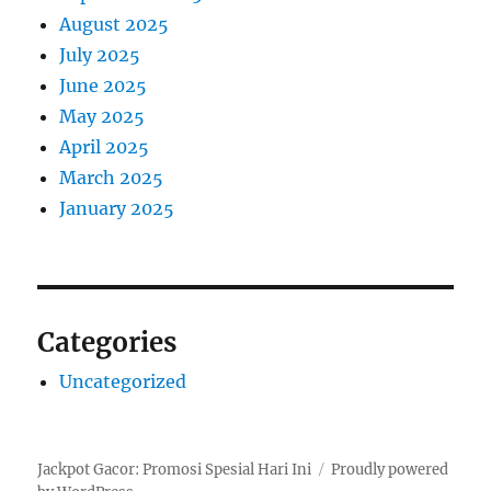
August 2025
July 2025
June 2025
May 2025
April 2025
March 2025
January 2025
Categories
Uncategorized
Jackpot Gacor: Promosi Spesial Hari Ini
Proudly powered