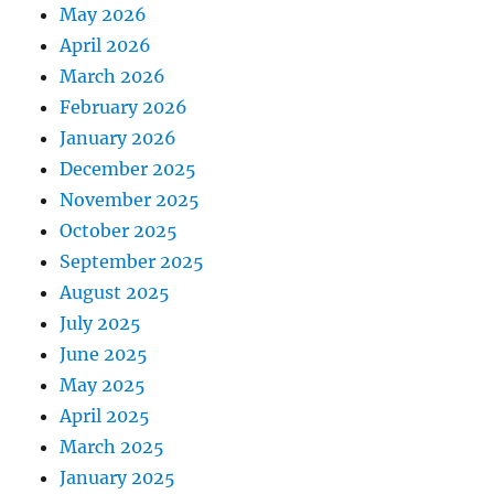
May 2026
April 2026
March 2026
February 2026
January 2026
December 2025
November 2025
October 2025
September 2025
August 2025
July 2025
June 2025
May 2025
April 2025
March 2025
January 2025