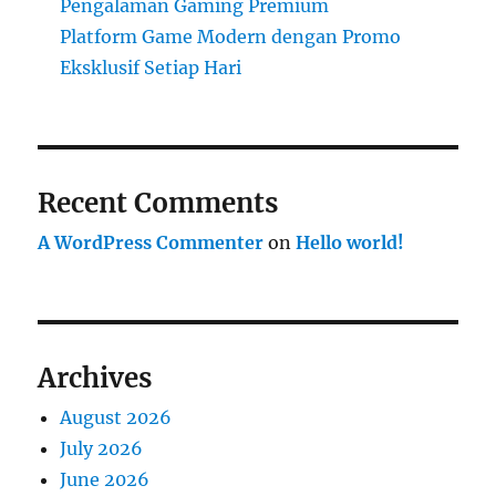
Pengalaman Gaming Premium
Platform Game Modern dengan Promo
Eksklusif Setiap Hari
Recent Comments
A WordPress Commenter
on
Hello world!
Archives
August 2026
July 2026
June 2026