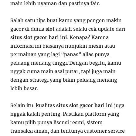
main lebih nyaman dan pastinya fair.
Salah satu tips buat kamu yang pengen makin
gacor di dunia
slot
adalah selalu cek update dari
situs slot gacor hari ini
. Kenapa? Karena
informasi ini biasanya nunjukin mesin atau
permainan yang lagi “panas” alias punya
peluang menang tinggi. Dengan begitu, kamu
nggak cuma main asal putar, tapi juga main
dengan strategi yang bikin peluang menang
lebih besar.
Selain itu, kualitas
situs slot gacor hari ini
juga
nggak kalah penting. Pastikan platform yang
kamu pilih punya lisensi resmi, sistem
transaksi aman, dan tentunya customer service