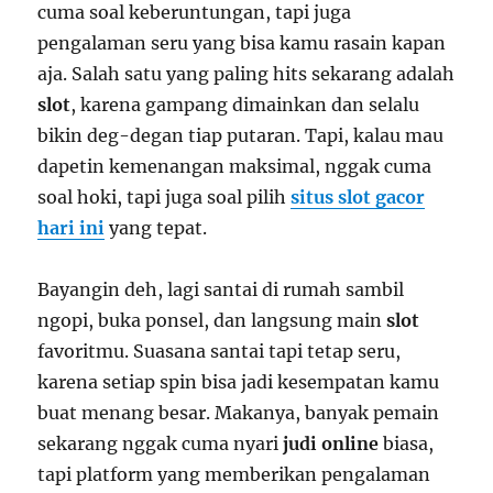
cuma soal keberuntungan, tapi juga
pengalaman seru yang bisa kamu rasain kapan
aja. Salah satu yang paling hits sekarang adalah
slot
, karena gampang dimainkan dan selalu
bikin deg-degan tiap putaran. Tapi, kalau mau
dapetin kemenangan maksimal, nggak cuma
soal hoki, tapi juga soal pilih
situs slot gacor
hari ini
yang tepat.
Bayangin deh, lagi santai di rumah sambil
ngopi, buka ponsel, dan langsung main
slot
favoritmu. Suasana santai tapi tetap seru,
karena setiap spin bisa jadi kesempatan kamu
buat menang besar. Makanya, banyak pemain
sekarang nggak cuma nyari
judi online
biasa,
tapi platform yang memberikan pengalaman