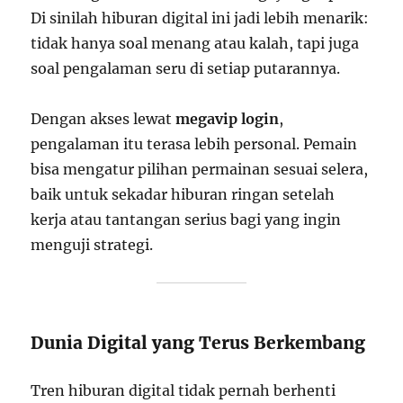
Di sinilah hiburan digital ini jadi lebih menarik:
tidak hanya soal menang atau kalah, tapi juga
soal pengalaman seru di setiap putarannya.
Dengan akses lewat
megavip login
,
pengalaman itu terasa lebih personal. Pemain
bisa mengatur pilihan permainan sesuai selera,
baik untuk sekadar hiburan ringan setelah
kerja atau tantangan serius bagi yang ingin
menguji strategi.
Dunia Digital yang Terus Berkembang
Tren hiburan digital tidak pernah berhenti