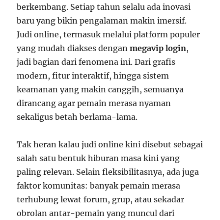
berkembang. Setiap tahun selalu ada inovasi
baru yang bikin pengalaman makin imersif.
Judi online, termasuk melalui platform populer
yang mudah diakses dengan
megavip login
,
jadi bagian dari fenomena ini. Dari grafis
modern, fitur interaktif, hingga sistem
keamanan yang makin canggih, semuanya
dirancang agar pemain merasa nyaman
sekaligus betah berlama-lama.
Tak heran kalau judi online kini disebut sebagai
salah satu bentuk hiburan masa kini yang
paling relevan. Selain fleksibilitasnya, ada juga
faktor komunitas: banyak pemain merasa
terhubung lewat forum, grup, atau sekadar
obrolan antar-pemain yang muncul dari