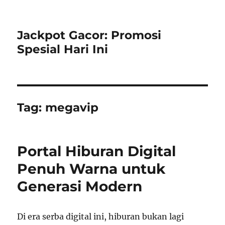
Jackpot Gacor: Promosi
Spesial Hari Ini
Tag:
megavip
Portal Hiburan Digital
Penuh Warna untuk
Generasi Modern
Di era serba digital ini, hiburan bukan lagi