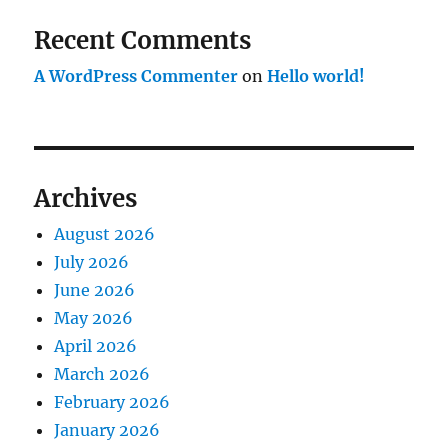
Recent Comments
A WordPress Commenter
on
Hello world!
Archives
August 2026
July 2026
June 2026
May 2026
April 2026
March 2026
February 2026
January 2026