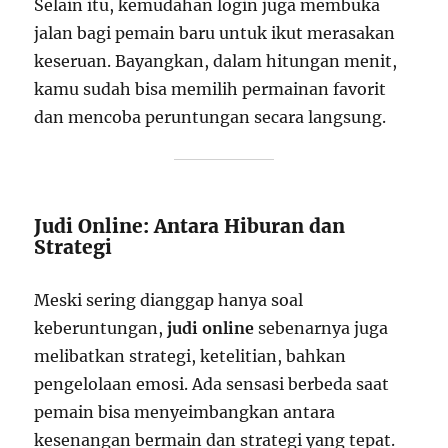
Selain itu, kemudahan login juga membuka
jalan bagi pemain baru untuk ikut merasakan
keseruan. Bayangkan, dalam hitungan menit,
kamu sudah bisa memilih permainan favorit
dan mencoba peruntungan secara langsung.
Judi Online: Antara Hiburan dan
Strategi
Meski sering dianggap hanya soal
keberuntungan,
judi online
sebenarnya juga
melibatkan strategi, ketelitian, bahkan
pengelolaan emosi. Ada sensasi berbeda saat
pemain bisa menyeimbangkan antara
kesenangan bermain dan strategi yang tepat.