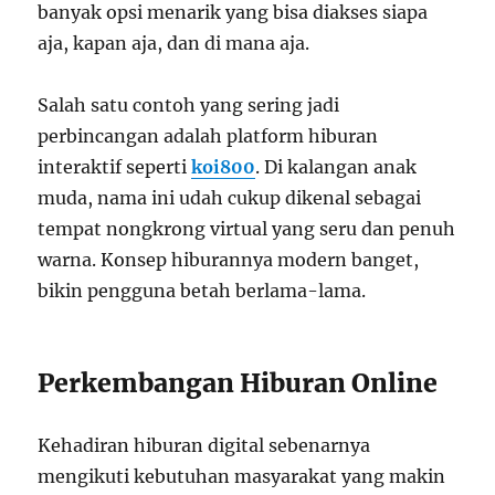
banyak opsi menarik yang bisa diakses siapa
aja, kapan aja, dan di mana aja.
Salah satu contoh yang sering jadi
perbincangan adalah platform hiburan
interaktif seperti
koi800
. Di kalangan anak
muda, nama ini udah cukup dikenal sebagai
tempat nongkrong virtual yang seru dan penuh
warna. Konsep hiburannya modern banget,
bikin pengguna betah berlama-lama.
Perkembangan Hiburan Online
Kehadiran hiburan digital sebenarnya
mengikuti kebutuhan masyarakat yang makin