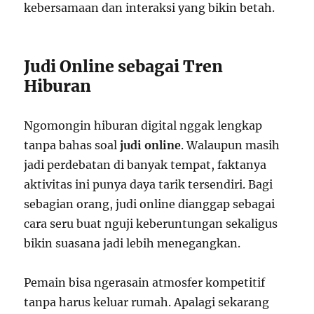
kebersamaan dan interaksi yang bikin betah.
Judi Online sebagai Tren
Hiburan
Ngomongin hiburan digital nggak lengkap
tanpa bahas soal
judi online
. Walaupun masih
jadi perdebatan di banyak tempat, faktanya
aktivitas ini punya daya tarik tersendiri. Bagi
sebagian orang, judi online dianggap sebagai
cara seru buat nguji keberuntungan sekaligus
bikin suasana jadi lebih menegangkan.
Pemain bisa ngerasain atmosfer kompetitif
tanpa harus keluar rumah. Apalagi sekarang