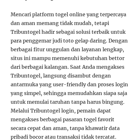
Maksimal
Mencari platform togel online yang terpercaya
dan aman memang tidak mudah, tetapi
Tribuntogel hadir sebagai solusi terbaik untuk
para penggemar judi toto gelap daring. Dengan
berbagai fitur unggulan dan layanan lengkap,
situs ini mampu memenuhi kebutuhan bettor
dari berbagai kalangan. Saat Anda mengakses
Tribuntogel, langsung disambut dengan
antarmuka yang user-friendly dan proses login
yang simpel, sehingga memudahkan siapa saja
untuk memulai taruhan tanpa harus bingung.
Melalui Tribuntogel login, pemain dapat
mengakses berbagai pasaran togel favorit
secara cepat dan aman, tanpa khawatir data
pribadi bocor atau transaksi tidak tercatat.