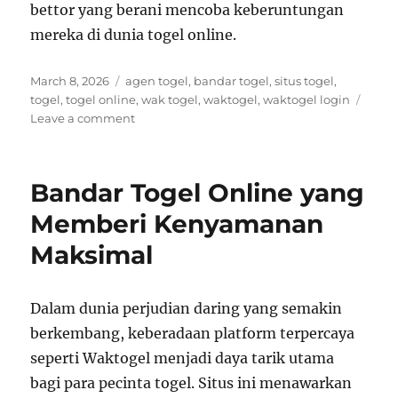
bettor yang berani mencoba keberuntungan
mereka di dunia togel online.
Posted
Tags
March 8, 2026
agen togel
,
bandar togel
,
situs togel
,
on
togel
,
togel online
,
wak togel
,
waktogel
,
waktogel login
on
Leave a comment
Rahasia
Main
Lebih
Bandar Togel Online yang
Disiplin
di
Memberi Kenyamanan
Situs
Maksimal
Togel
Online
Dalam dunia perjudian daring yang semakin
berkembang, keberadaan platform terpercaya
seperti Waktogel menjadi daya tarik utama
bagi para pecinta togel. Situs ini menawarkan