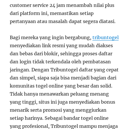
customer service 24 jam menambah nilai plus
dari platform ini, memastikan setiap
pertanyaan atau masalah dapat segera diatasi.
Bagi mereka yang ingin bergabung,
tribuntogel
menyediakan link resmi yang mudah diakses
dan bebas dari blokir, sehingga proses daftar
dan login tidak terkendala oleh pembatasan
jaringan. Dengan Tribuntogel daftar yang cepat
dan simpel, siapa saja bisa menjadi bagian dari
komunitas togel online yang besar dan solid.
Tidak hanya menawarkan peluang menang
yang tinggi, situs ini juga menyediakan bonus
menarik serta promosi yang menggiurkan
setiap harinya. Sebagai bandar togel online
yang profesional, Tribuntogel mampu menjaga