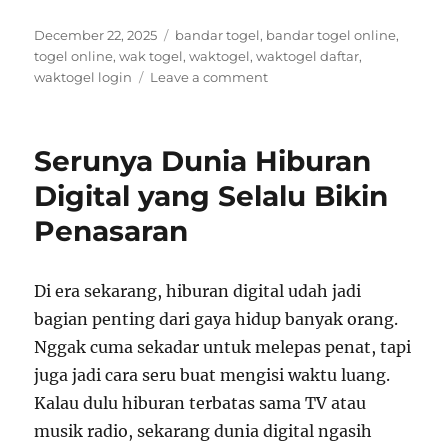
Posted
Tags
December 22, 2025
bandar togel
,
bandar togel online
,
on
togel online
,
wak togel
,
waktogel
,
waktogel daftar
,
on
waktogel login
Leave a comment
Serunya
Dunia
Togel
Serunya Dunia Hiburan
Online:
Hiburan
Digital yang Selalu Bikin
Digital
Penasaran
dengan
Sensasi
Berbeda
Di era sekarang, hiburan digital udah jadi
bagian penting dari gaya hidup banyak orang.
Nggak cuma sekadar untuk melepas penat, tapi
juga jadi cara seru buat mengisi waktu luang.
Kalau dulu hiburan terbatas sama TV atau
musik radio, sekarang dunia digital ngasih