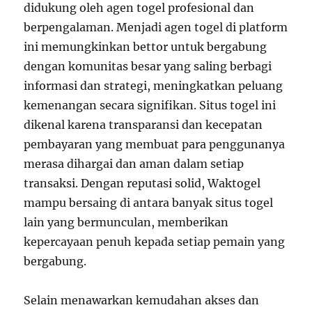
didukung oleh agen togel profesional dan
berpengalaman. Menjadi agen togel di platform
ini memungkinkan bettor untuk bergabung
dengan komunitas besar yang saling berbagi
informasi dan strategi, meningkatkan peluang
kemenangan secara signifikan. Situs togel ini
dikenal karena transparansi dan kecepatan
pembayaran yang membuat para penggunanya
merasa dihargai dan aman dalam setiap
transaksi. Dengan reputasi solid, Waktogel
mampu bersaing di antara banyak situs togel
lain yang bermunculan, memberikan
kepercayaan penuh kepada setiap pemain yang
bergabung.
Selain menawarkan kemudahan akses dan