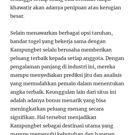
khawatir akan adanya penipuan atau kerugian
besar.
Selain menawarkan berbagai opsi taruhan,
bandar togel yang bekerja sama dengan
Kampungbet selalu berusaha memberikan
peluang terbaik kepada setiap anggota. Dengan
pengalaman panjang di industri ini, mereka
mampu menyediakan prediksi jitu dan analisis
yang memudahkan pemain dalam menentukan
angka terbaik. Keunggulan lain dari situs ini
adalah adanya bonus menarik yang bisa
meningkatkan peluang menang secara
signifikan. Hal tersebut menjadikan
Kampungbet sebagai destinasi utama yang
mampu memenuhi kebutuhan dan harapan