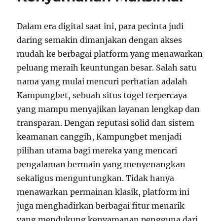
Dalam era digital saat ini, para pecinta judi
daring semakin dimanjakan dengan akses
mudah ke berbagai platform yang menawarkan
peluang meraih keuntungan besar. Salah satu
nama yang mulai mencuri perhatian adalah
Kampungbet, sebuah situs togel terpercaya
yang mampu menyajikan layanan lengkap dan
transparan. Dengan reputasi solid dan sistem
keamanan canggih, Kampungbet menjadi
pilihan utama bagi mereka yang mencari
pengalaman bermain yang menyenangkan
sekaligus menguntungkan. Tidak hanya
menawarkan permainan klasik, platform ini
juga menghadirkan berbagai fitur menarik
yang mendukung kenyamanan pengguna dari