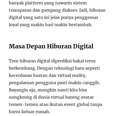
banyak platform yang nawarin sistem
transparan dan gampang diakses. Jadi, hiburan
digital yang satu ini jelas punya penggemar
loyal yang makin hari makin bertambah.
Masa Depan Hiburan Digital
Tren hiburan digital diprediksi bakal terus
berkembang. Dengan teknologi baru seperti
kecerdasan buatan dan virtual reality,
pengalaman pengguna pasti makin canggih.
Bayangin aja, mungkin nanti kita bisa
nongkrong di dunia virtual bareng avatar
temen-temen atau ikutan event global tanpa
harus keluar rumah.