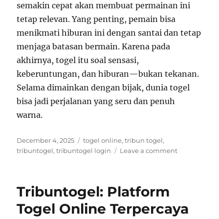
semakin cepat akan membuat permainan ini
tetap relevan. Yang penting, pemain bisa
menikmati hiburan ini dengan santai dan tetap
menjaga batasan bermain. Karena pada
akhirnya, togel itu soal sensasi,
keberuntungan, dan hiburan—bukan tekanan.
Selama dimainkan dengan bijak, dunia togel
bisa jadi perjalanan yang seru dan penuh
warna.
Posted
Tags
December 4, 2025
togel online
,
tribun togel
,
on
on
tribuntogel
,
tribuntogel login
Leave a comment
Serunya
Menjelajahi
Dunia
Tribuntogel: Platform
Togel
Online
Togel Online Terpercaya
yang