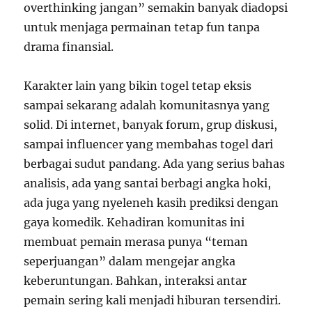
overthinking jangan” semakin banyak diadopsi
untuk menjaga permainan tetap fun tanpa
drama finansial.
Karakter lain yang bikin togel tetap eksis
sampai sekarang adalah komunitasnya yang
solid. Di internet, banyak forum, grup diskusi,
sampai influencer yang membahas togel dari
berbagai sudut pandang. Ada yang serius bahas
analisis, ada yang santai berbagi angka hoki,
ada juga yang nyeleneh kasih prediksi dengan
gaya komedik. Kehadiran komunitas ini
membuat pemain merasa punya “teman
seperjuangan” dalam mengejar angka
keberuntungan. Bahkan, interaksi antar
pemain sering kali menjadi hiburan tersendiri.