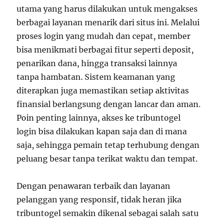
utama yang harus dilakukan untuk mengakses
berbagai layanan menarik dari situs ini. Melalui
proses login yang mudah dan cepat, member
bisa menikmati berbagai fitur seperti deposit,
penarikan dana, hingga transaksi lainnya
tanpa hambatan. Sistem keamanan yang
diterapkan juga memastikan setiap aktivitas
finansial berlangsung dengan lancar dan aman.
Poin penting lainnya, akses ke tribuntogel
login bisa dilakukan kapan saja dan di mana
saja, sehingga pemain tetap terhubung dengan
peluang besar tanpa terikat waktu dan tempat.
Dengan penawaran terbaik dan layanan
pelanggan yang responsif, tidak heran jika
tribuntogel semakin dikenal sebagai salah satu