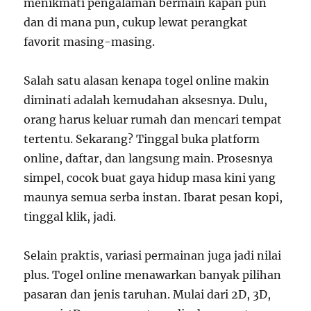
menikmati pengalaman bermain kapan pun
dan di mana pun, cukup lewat perangkat
favorit masing-masing.
Salah satu alasan kenapa togel online makin
diminati adalah kemudahan aksesnya. Dulu,
orang harus keluar rumah dan mencari tempat
tertentu. Sekarang? Tinggal buka platform
online, daftar, dan langsung main. Prosesnya
simpel, cocok buat gaya hidup masa kini yang
maunya semua serba instan. Ibarat pesan kopi,
tinggal klik, jadi.
Selain praktis, variasi permainan juga jadi nilai
plus. Togel online menawarkan banyak pilihan
pasaran dan jenis taruhan. Mulai dari 2D, 3D,