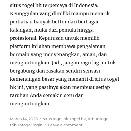
situs togel hk terpercaya di Indonesia.
Keunggulan yang dimiliki mampu menarik
perhatian banyak bettor dari berbagai
kalangan, mulai dari pemula hingga
profesional. Keputusan untuk memilih
platform ini akan membawa pengalaman
bermain yang menyenangkan, aman, dan
menguntungkan. Jadi, jangan ragu lagi untuk
bergabung dan rasakan sendiri sensasi
kemenangan besar yang menanti di situs togel
hk ini, yang pastinya akan membuat setiap
taruhan Anda semakin seru dan
menguntungkan.
Posted
Tags
March 14, 2026
situs togel hk
,
togel hk
,
tribuntogel
,
on
on
tribuntogel login
Leave a comment
Rahasia