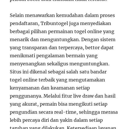
Selain menawarkan kemudahan dalam proses
pendaftaran, Tribuntogel juga menyediakan
berbagai pilihan permainan togel online yang
menarik dan menguntungkan. Dengan sistem
yang transparan dan terpercaya, bettor dapat
menikmati pengalaman bermain yang
menyenangkan sekaligus menguntungkan.
Situs ini dikenal sebagai salah satu bandar
togel online terbaik yang mengutamakan
kenyamanan dan keamanan setiap
penggunanya. Melalui fitur live draw dan hasil
yang akurat, pemain bisa mengikuti setiap
pengundian secara real-time, sehingga merasa
lebih percaya diri dan yakin dalam setiap
taruhan yang dilakukan. Ketersediaan layanan