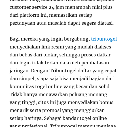
customer service 24 jam menambah nilai plus
dari platform ini, memastikan setiap
pertanyaan atau masalah dapat segera diatasi.
Bagi mereka yang ingin bergabung,
tribuntogel
menyediakan link resmi yang mudah diakses
dan bebas dari blokir, sehingga proses daftar
dan login tidak terkendala oleh pembatasan
jaringan. Dengan Tribuntogel daftar yang cepat
dan simpel, siapa saja bisa menjadi bagian dari
komunitas togel online yang besar dan solid.
Tidak hanya menawarkan peluang menang
yang tinggi, situs ini juga menyediakan bonus
menarik serta promosi yang menggiurkan
setiap harinya. Sebagai bandar togel online
yang profesional, Tribuntogel mampu menjaga