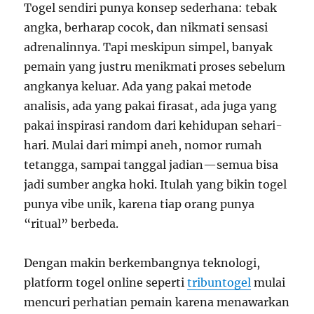
Togel sendiri punya konsep sederhana: tebak
angka, berharap cocok, dan nikmati sensasi
adrenalinnya. Tapi meskipun simpel, banyak
pemain yang justru menikmati proses sebelum
angkanya keluar. Ada yang pakai metode
analisis, ada yang pakai firasat, ada juga yang
pakai inspirasi random dari kehidupan sehari-
hari. Mulai dari mimpi aneh, nomor rumah
tetangga, sampai tanggal jadian—semua bisa
jadi sumber angka hoki. Itulah yang bikin togel
punya vibe unik, karena tiap orang punya
“ritual” berbeda.
Dengan makin berkembangnya teknologi,
platform togel online seperti
tribuntogel
mulai
mencuri perhatian pemain karena menawarkan