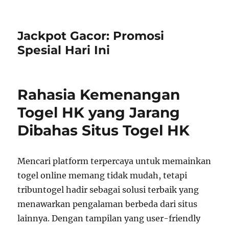
Jackpot Gacor: Promosi
Spesial Hari Ini
Rahasia Kemenangan
Togel HK yang Jarang
Dibahas Situs Togel HK
Mencari platform terpercaya untuk memainkan
togel online memang tidak mudah, tetapi
tribuntogel hadir sebagai solusi terbaik yang
menawarkan pengalaman berbeda dari situs
lainnya. Dengan tampilan yang user-friendly