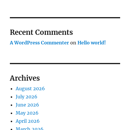
Recent Comments
A WordPress Commenter
on
Hello world!
Archives
August 2026
July 2026
June 2026
May 2026
April 2026
March 2026