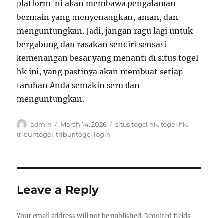
platform ini akan membawa pengalaman
bermain yang menyenangkan, aman, dan
menguntungkan. Jadi, jangan ragu lagi untuk
bergabung dan rasakan sendiri sensasi
kemenangan besar yang menanti di situs togel
hk ini, yang pastinya akan membuat setiap
taruhan Anda semakin seru dan
menguntungkan.
Author
Posted
Tags
admin
March 14, 2026
situs togel hk
,
togel hk
,
on
tribuntogel
,
tribuntogel login
Leave a Reply
Your email address will not be published.
Required fields