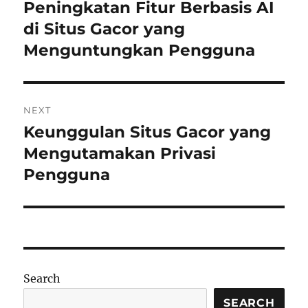
navigation
Peningkatan Fitur Berbasis AI
Previous
post:
di Situs Gacor yang
Menguntungkan Pengguna
NEXT
Keunggulan Situs Gacor yang
Next
post:
Mengutamakan Privasi
Pengguna
Search
SEARCH