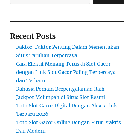
Recent Posts
Faktor-Faktor Penting Dalam Menentukan
Situs Taruhan Terpercaya
Cara Efektif Menang Terus di Slot Gacor
dengan Link Slot Gacor Paling Terpercaya
dan Terbaru
Rahasia Pemain Berpengalaman Raih
Jackpot Melimpah di Situs Slot Resmi
Toto Slot Gacor Digital Dengan Akses Link
Terbaru 2026
Toto Slot Gacor Online Dengan Fitur Praktis
Dan Modern