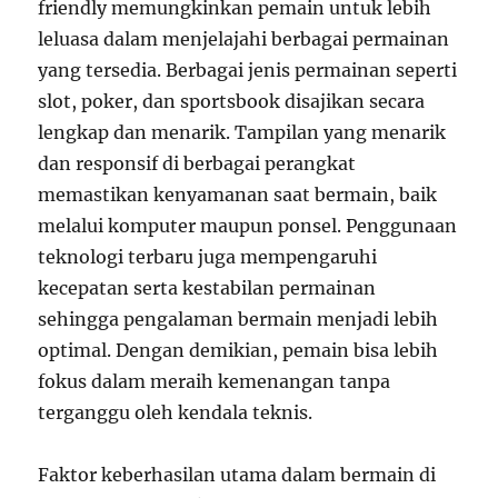
friendly memungkinkan pemain untuk lebih
leluasa dalam menjelajahi berbagai permainan
yang tersedia. Berbagai jenis permainan seperti
slot, poker, dan sportsbook disajikan secara
lengkap dan menarik. Tampilan yang menarik
dan responsif di berbagai perangkat
memastikan kenyamanan saat bermain, baik
melalui komputer maupun ponsel. Penggunaan
teknologi terbaru juga mempengaruhi
kecepatan serta kestabilan permainan
sehingga pengalaman bermain menjadi lebih
optimal. Dengan demikian, pemain bisa lebih
fokus dalam meraih kemenangan tanpa
terganggu oleh kendala teknis.
Faktor keberhasilan utama dalam bermain di