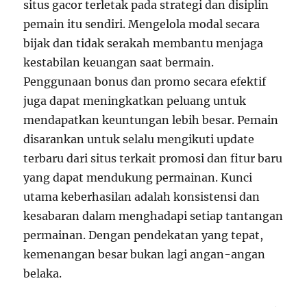
situs gacor terletak pada strategi dan disiplin
pemain itu sendiri. Mengelola modal secara
bijak dan tidak serakah membantu menjaga
kestabilan keuangan saat bermain.
Penggunaan bonus dan promo secara efektif
juga dapat meningkatkan peluang untuk
mendapatkan keuntungan lebih besar. Pemain
disarankan untuk selalu mengikuti update
terbaru dari situs terkait promosi dan fitur baru
yang dapat mendukung permainan. Kunci
utama keberhasilan adalah konsistensi dan
kesabaran dalam menghadapi setiap tantangan
permainan. Dengan pendekatan yang tepat,
kemenangan besar bukan lagi angan-angan
belaka.