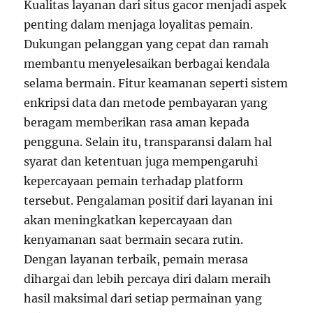
Kualitas layanan dari situs gacor menjadi aspek
penting dalam menjaga loyalitas pemain.
Dukungan pelanggan yang cepat dan ramah
membantu menyelesaikan berbagai kendala
selama bermain. Fitur keamanan seperti sistem
enkripsi data dan metode pembayaran yang
beragam memberikan rasa aman kepada
pengguna. Selain itu, transparansi dalam hal
syarat dan ketentuan juga mempengaruhi
kepercayaan pemain terhadap platform
tersebut. Pengalaman positif dari layanan ini
akan meningkatkan kepercayaan dan
kenyamanan saat bermain secara rutin.
Dengan layanan terbaik, pemain merasa
dihargai dan lebih percaya diri dalam meraih
hasil maksimal dari setiap permainan yang