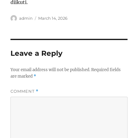
diikuti.
Author
Posted
admin
March 14, 2026
on
Leave a Reply
Your email address will not be published.
Required fields
are marked
*
COMMENT
*