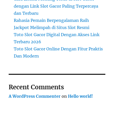
dengan Link Slot Gacor Paling Terpercaya
dan Terbaru
Rahasia Pemain Berpengalaman Raih
Jackpot Melimpah di Situs Slot Resmi
Toto Slot Gacor Digital Dengan Akses Link
Terbaru 2026
Toto Slot Gacor Online Dengan Fitur Praktis
Dan Modern
Recent Comments
A WordPress Commenter
on
Hello world!