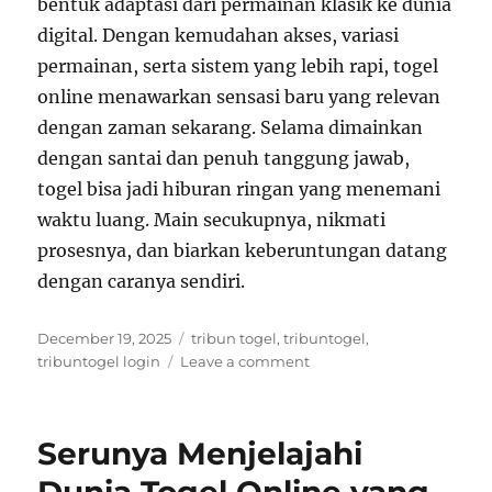
bentuk adaptasi dari permainan klasik ke dunia
digital. Dengan kemudahan akses, variasi
permainan, serta sistem yang lebih rapi, togel
online menawarkan sensasi baru yang relevan
dengan zaman sekarang. Selama dimainkan
dengan santai dan penuh tanggung jawab,
togel bisa jadi hiburan ringan yang menemani
waktu luang. Main secukupnya, nikmati
prosesnya, dan biarkan keberuntungan datang
dengan caranya sendiri.
Posted
Tags
December 19, 2025
tribun togel
,
tribuntogel
,
on
on
tribuntogel login
Leave a comment
Sensasi
Togel
Online
Serunya Menjelajahi
yang
Praktis,