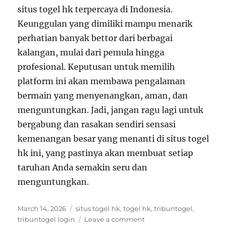
situs togel hk terpercaya di Indonesia.
Keunggulan yang dimiliki mampu menarik
perhatian banyak bettor dari berbagai
kalangan, mulai dari pemula hingga
profesional. Keputusan untuk memilih
platform ini akan membawa pengalaman
bermain yang menyenangkan, aman, dan
menguntungkan. Jadi, jangan ragu lagi untuk
bergabung dan rasakan sendiri sensasi
kemenangan besar yang menanti di situs togel
hk ini, yang pastinya akan membuat setiap
taruhan Anda semakin seru dan
menguntungkan.
Posted
Tags
March 14, 2026
situs togel hk
,
togel hk
,
tribuntogel
,
on
on
tribuntogel login
Leave a comment
Rahasia