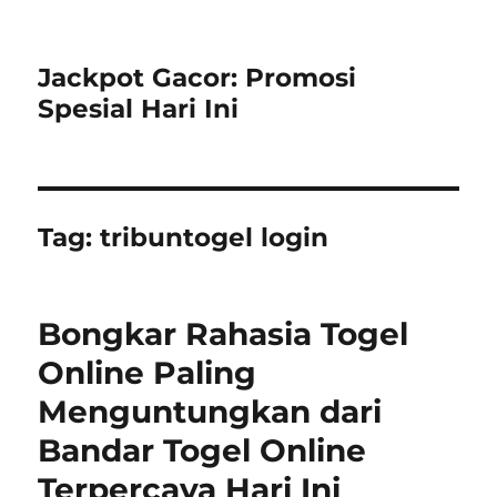
Jackpot Gacor: Promosi
Spesial Hari Ini
Tag:
tribuntogel login
Bongkar Rahasia Togel
Online Paling
Menguntungkan dari
Bandar Togel Online
Terpercaya Hari Ini