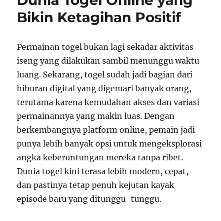
Dunia Togel Online yang
Seru,
Bikin Ketagihan Positif
dan
Penuh
Peluang
Permainan togel bukan lagi sekadar aktivitas
iseng yang dilakukan sambil menunggu waktu
luang. Sekarang, togel sudah jadi bagian dari
hiburan digital yang digemari banyak orang,
terutama karena kemudahan akses dan variasi
permainannya yang makin luas. Dengan
berkembangnya platform online, pemain jadi
punya lebih banyak opsi untuk mengeksplorasi
angka keberuntungan mereka tanpa ribet.
Dunia togel kini terasa lebih modern, cepat,
dan pastinya tetap penuh kejutan kayak
episode baru yang ditunggu-tunggu.