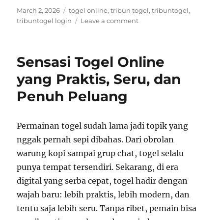
Posted
Tags
March 2, 2026
togel online
,
tribun togel
,
tribuntogel
,
on
on
tribuntogel login
Leave a comment
Trik
Terbukti
Meningkatkan
Sensasi Togel Online
Peluang
Menang
yang Praktis, Seru, dan
Togel
Penuh Peluang
Online!
Permainan togel sudah lama jadi topik yang
nggak pernah sepi dibahas. Dari obrolan
warung kopi sampai grup chat, togel selalu
punya tempat tersendiri. Sekarang, di era
digital yang serba cepat, togel hadir dengan
wajah baru: lebih praktis, lebih modern, dan
tentu saja lebih seru. Tanpa ribet, pemain bisa