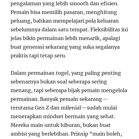
pengalaman yang lebih smooth dan efisien.
Pemain bisa memilih pasaran, menghitung
peluang, bahkan mempelajari pola keluaran
sebelumnya dalam satu tempat. Fleksibilitas ini
jelas bikin permainan lebih menarik, apalagi
buat generasi sekarang yang suka segalanya
praktis tapi tetap seru.
Dalam permainan togel, yang paling penting
sebenarnya bukan soal seberapa sering
menang, tapi seberapa bijak pemain mengelola
permainan. Banyak pemain sekarang—
terutama Gen Z dan milenial—sudah mulai
menerapkan mindset bermain yang sehat.
Mereka main untuk hiburan, bukan buat
ambisi yang berlebihan. Prinsip “main boleh,