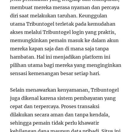
membuat mereka merasa nyaman dan percaya
diri saat melakukan taruhan. Keunggulan
utama Tribuntogel terletak pada kemudahan
akses melalui Tribuntogel login yang praktis,
memungkinkan pemain masuk ke dalam akun
mereka kapan saja dan di mana saja tanpa
hambatan. Hal ini menjadikan platform ini
pilihan utama bagi mereka yang menginginkan
sensasi kemenangan besar setiap hari.
Selain menawarkan kenyamanan, Tribuntogel
juga dikenal karena sistem pembayaran yang
cepat dan terpercaya. Proses transaksi
dilakukan secara aman dan tanpa kendala,
sehingga pemain tidak perlu khawatir
kehilangan dana maupun data pribadi. Situs ini