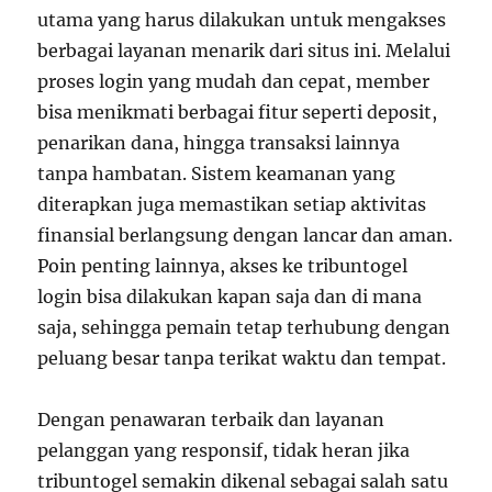
utama yang harus dilakukan untuk mengakses
berbagai layanan menarik dari situs ini. Melalui
proses login yang mudah dan cepat, member
bisa menikmati berbagai fitur seperti deposit,
penarikan dana, hingga transaksi lainnya
tanpa hambatan. Sistem keamanan yang
diterapkan juga memastikan setiap aktivitas
finansial berlangsung dengan lancar dan aman.
Poin penting lainnya, akses ke tribuntogel
login bisa dilakukan kapan saja dan di mana
saja, sehingga pemain tetap terhubung dengan
peluang besar tanpa terikat waktu dan tempat.
Dengan penawaran terbaik dan layanan
pelanggan yang responsif, tidak heran jika
tribuntogel semakin dikenal sebagai salah satu