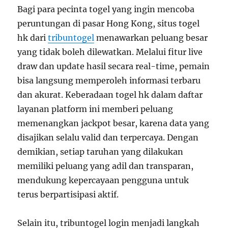
Bagi para pecinta togel yang ingin mencoba
peruntungan di pasar Hong Kong, situs togel
hk dari
tribuntogel
menawarkan peluang besar
yang tidak boleh dilewatkan. Melalui fitur live
draw dan update hasil secara real-time, pemain
bisa langsung memperoleh informasi terbaru
dan akurat. Keberadaan togel hk dalam daftar
layanan platform ini memberi peluang
memenangkan jackpot besar, karena data yang
disajikan selalu valid dan terpercaya. Dengan
demikian, setiap taruhan yang dilakukan
memiliki peluang yang adil dan transparan,
mendukung kepercayaan pengguna untuk
terus berpartisipasi aktif.
Selain itu, tribuntogel login menjadi langkah