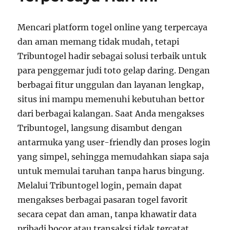
Mencari platform togel online yang terpercaya
dan aman memang tidak mudah, tetapi
Tribuntogel hadir sebagai solusi terbaik untuk
para penggemar judi toto gelap daring. Dengan
berbagai fitur unggulan dan layanan lengkap,
situs ini mampu memenuhi kebutuhan bettor
dari berbagai kalangan. Saat Anda mengakses
Tribuntogel, langsung disambut dengan
antarmuka yang user-friendly dan proses login
yang simpel, sehingga memudahkan siapa saja
untuk memulai taruhan tanpa harus bingung.
Melalui Tribuntogel login, pemain dapat
mengakses berbagai pasaran togel favorit
secara cepat dan aman, tanpa khawatir data
pribadi bocor atau transaksi tidak tercatat.