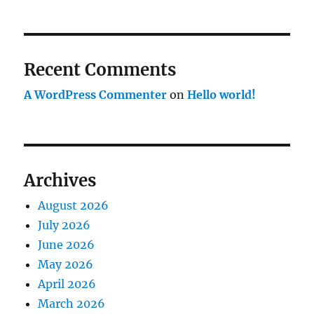
Recent Comments
A WordPress Commenter
on
Hello world!
Archives
August 2026
July 2026
June 2026
May 2026
April 2026
March 2026