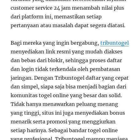
customer service 24 jam menambah nilai plus
dari platform ini, memastikan setiap
pertanyaan atau masalah dapat segera diatasi.
Bagi mereka yang ingin bergabung,
tribuntogel
menyediakan link resmi yang mudah diakses
dan bebas dari blokir, sehingga proses daftar
dan login tidak terkendala oleh pembatasan
jaringan. Dengan Tribuntogel daftar yang cepat
dan simpel, siapa saja bisa menjadi bagian dari
komunitas togel online yang besar dan solid.
Tidak hanya menawarkan peluang menang
yang tinggi, situs ini juga menyediakan bonus
menarik serta promosi yang menggiurkan
setiap harinya. Sebagai bandar togel online
yang profesional, Tribuntogel mampu menjaga