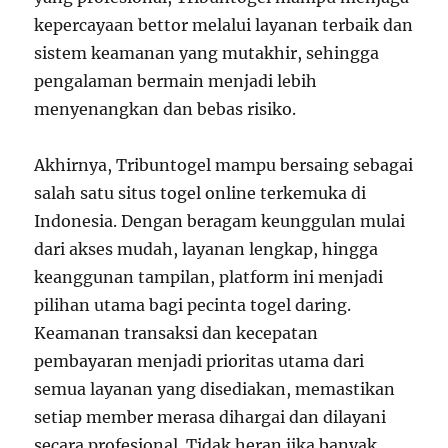
kepercayaan bettor melalui layanan terbaik dan
sistem keamanan yang mutakhir, sehingga
pengalaman bermain menjadi lebih
menyenangkan dan bebas risiko.
Akhirnya, Tribuntogel mampu bersaing sebagai
salah satu situs togel online terkemuka di
Indonesia. Dengan beragam keunggulan mulai
dari akses mudah, layanan lengkap, hingga
keanggunan tampilan, platform ini menjadi
pilihan utama bagi pecinta togel daring.
Keamanan transaksi dan kecepatan
pembayaran menjadi prioritas utama dari
semua layanan yang disediakan, memastikan
setiap member merasa dihargai dan dilayani
secara profesional. Tidak heran jika banyak