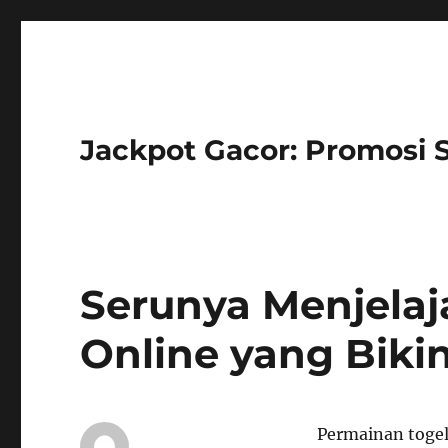
Jackpot Gacor: Promosi Sp
Serunya Menjelaj
Online yang Bikin
Permainan togel 