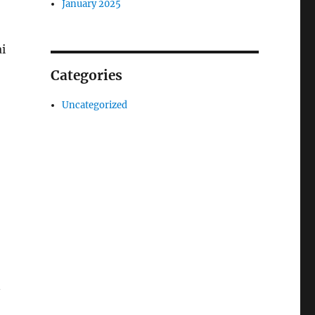
January 2025
i
Categories
Uncategorized
n