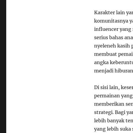
Karakter lain ya
komunitasnya yan
influencer yang
serius bahas ana
nyeleneh kasih 
membuat pemain
angka keberuntu
menjadi hiburan 
Di sisi lain, kes
permainan yang 
memberikan sens
strategi. Bagi 
lebih banyak te
yang lebih suka 