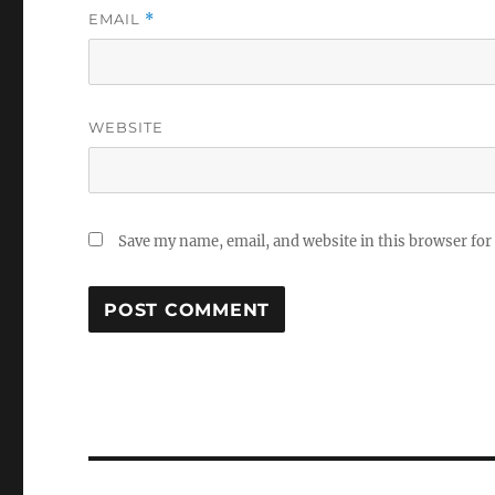
EMAIL
*
WEBSITE
Save my name, email, and website in this browser for
Post