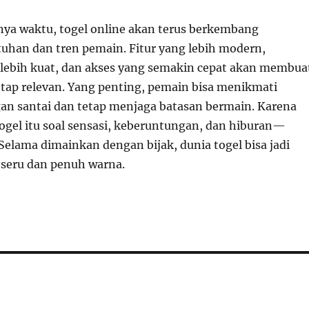
nnya waktu, togel online akan terus berkembang
uhan dan tren pemain. Fitur yang lebih modern,
ebih kuat, dan akses yang semakin cepat akan membua
etap relevan. Yang penting, pemain bisa menikmati
gan santai dan tetap menjaga batasan bermain. Karena
togel itu soal sensasi, keberuntungan, dan hiburan—
Selama dimainkan dengan bijak, dunia togel bisa jadi
 seru dan penuh warna.