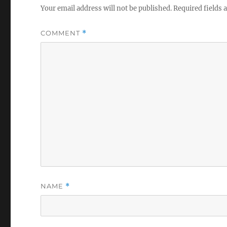
Your email address will not be published.
Required fields
COMMENT
*
NAME
*