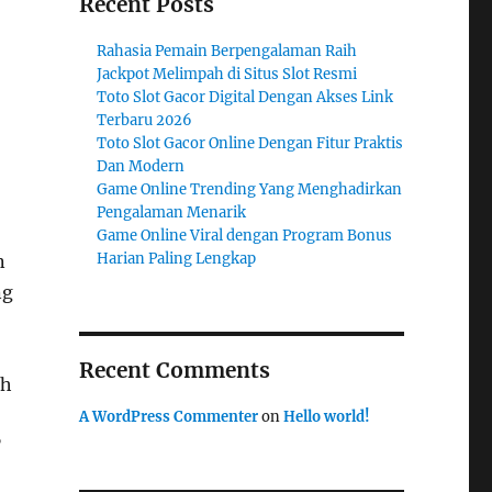
Recent Posts
Rahasia Pemain Berpengalaman Raih
Jackpot Melimpah di Situs Slot Resmi
Toto Slot Gacor Digital Dengan Akses Link
Terbaru 2026
Toto Slot Gacor Online Dengan Fitur Praktis
Dan Modern
Game Online Trending Yang Menghadirkan
Pengalaman Menarik
Game Online Viral dengan Program Bonus
Harian Paling Lengkap
n
ng
Recent Comments
ah
A WordPress Commenter
on
Hello world!
”