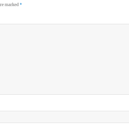
 are marked
*