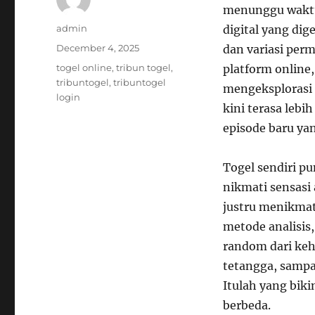
menunggu waktu 
Author
admin
digital yang di
Posted
December 4, 2025
dan variasi pe
on
Tags
togel online
,
tribun togel
,
platform online,
tribuntogel
,
tribuntogel
mengeksplorasi 
login
kini terasa lebi
episode baru ya
Togel sendiri p
nikmati sensasi
justru menikmat
metode analisis,
random dari keh
tetangga, sampa
Itulah yang biki
berbeda.