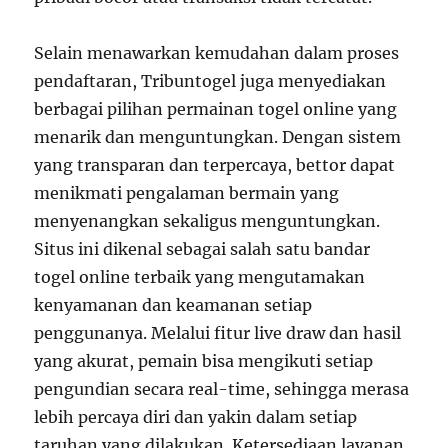
Selain menawarkan kemudahan dalam proses
pendaftaran, Tribuntogel juga menyediakan
berbagai pilihan permainan togel online yang
menarik dan menguntungkan. Dengan sistem
yang transparan dan terpercaya, bettor dapat
menikmati pengalaman bermain yang
menyenangkan sekaligus menguntungkan.
Situs ini dikenal sebagai salah satu bandar
togel online terbaik yang mengutamakan
kenyamanan dan keamanan setiap
penggunanya. Melalui fitur live draw dan hasil
yang akurat, pemain bisa mengikuti setiap
pengundian secara real-time, sehingga merasa
lebih percaya diri dan yakin dalam setiap
taruhan yang dilakukan. Ketersediaan layanan