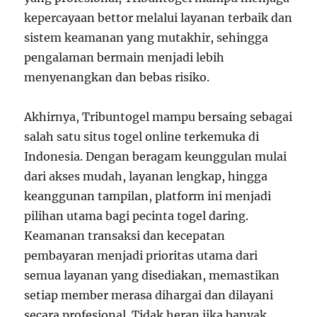
kepercayaan bettor melalui layanan terbaik dan
sistem keamanan yang mutakhir, sehingga
pengalaman bermain menjadi lebih
menyenangkan dan bebas risiko.
Akhirnya, Tribuntogel mampu bersaing sebagai
salah satu situs togel online terkemuka di
Indonesia. Dengan beragam keunggulan mulai
dari akses mudah, layanan lengkap, hingga
keanggunan tampilan, platform ini menjadi
pilihan utama bagi pecinta togel daring.
Keamanan transaksi dan kecepatan
pembayaran menjadi prioritas utama dari
semua layanan yang disediakan, memastikan
setiap member merasa dihargai dan dilayani
secara profesional. Tidak heran jika banyak