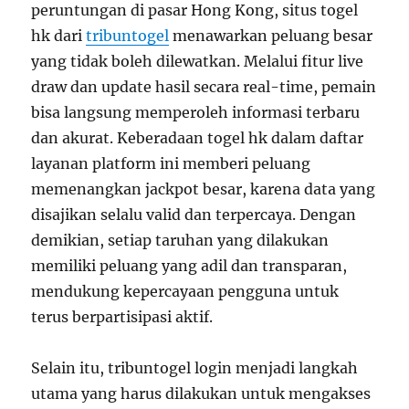
peruntungan di pasar Hong Kong, situs togel
hk dari
tribuntogel
menawarkan peluang besar
yang tidak boleh dilewatkan. Melalui fitur live
draw dan update hasil secara real-time, pemain
bisa langsung memperoleh informasi terbaru
dan akurat. Keberadaan togel hk dalam daftar
layanan platform ini memberi peluang
memenangkan jackpot besar, karena data yang
disajikan selalu valid dan terpercaya. Dengan
demikian, setiap taruhan yang dilakukan
memiliki peluang yang adil dan transparan,
mendukung kepercayaan pengguna untuk
terus berpartisipasi aktif.
Selain itu, tribuntogel login menjadi langkah
utama yang harus dilakukan untuk mengakses