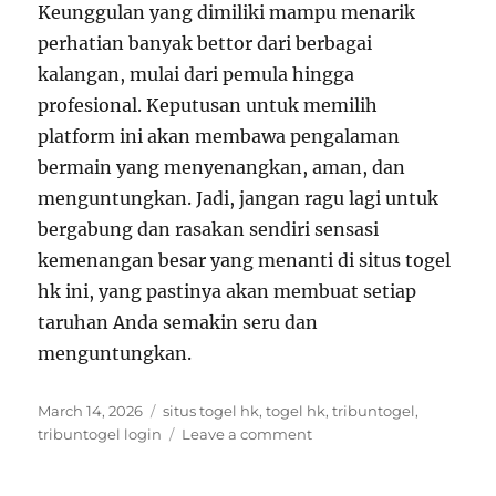
Keunggulan yang dimiliki mampu menarik
perhatian banyak bettor dari berbagai
kalangan, mulai dari pemula hingga
profesional. Keputusan untuk memilih
platform ini akan membawa pengalaman
bermain yang menyenangkan, aman, dan
menguntungkan. Jadi, jangan ragu lagi untuk
bergabung dan rasakan sendiri sensasi
kemenangan besar yang menanti di situs togel
hk ini, yang pastinya akan membuat setiap
taruhan Anda semakin seru dan
menguntungkan.
Posted
Tags
March 14, 2026
situs togel hk
,
togel hk
,
tribuntogel
,
on
on
tribuntogel login
Leave a comment
Rahasia
Kemenangan