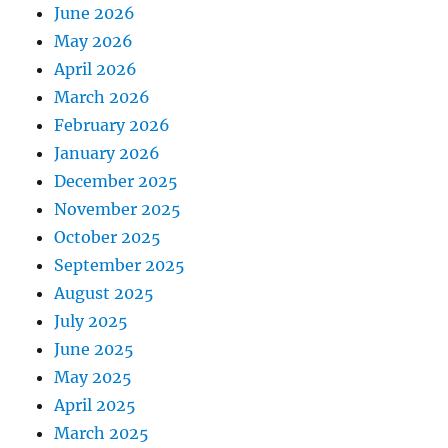
June 2026
May 2026
April 2026
March 2026
February 2026
January 2026
December 2025
November 2025
October 2025
September 2025
August 2025
July 2025
June 2025
May 2025
April 2025
March 2025