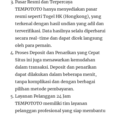
Pasar Resmi dan Terpercaya
TEMPOTOTO hanya menyediakan pasar
resmi seperti Togel HK (Hongkong), yang
terkenal dengan hasil undian yang adil dan
terverifikasi. Data hasilnya selalu diperbarui
secara real-time dan dapat dicek langsung
oleh para pemain.
Proses Deposit dan Penarikan yang Cepat
Situs ini juga menawarkan kemudahan
dalam transaksi. Deposit dan penarikan
dapat dilakukan dalam beberapa menit,
tanpa komplikasi dan dengan berbagai
pilihan metode pembayaran.
Layanan Pelanggan 24 Jam
TEMPOTOTO memiliki tim layanan
pelanggan profesional yang siap membantu