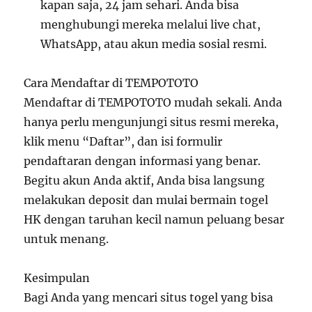
kapan saja, 24 jam sehari. Anda bisa
menghubungi mereka melalui live chat,
WhatsApp, atau akun media sosial resmi.
Cara Mendaftar di TEMPOTOTO
Mendaftar di TEMPOTOTO mudah sekali. Anda
hanya perlu mengunjungi situs resmi mereka,
klik menu “Daftar”, dan isi formulir
pendaftaran dengan informasi yang benar.
Begitu akun Anda aktif, Anda bisa langsung
melakukan deposit dan mulai bermain togel
HK dengan taruhan kecil namun peluang besar
untuk menang.
Kesimpulan
Bagi Anda yang mencari situs togel yang bisa