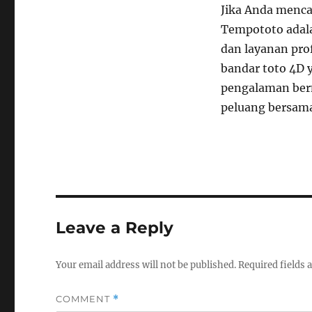
Jika Anda mencar
Tempototo adala
dan layanan pro
bandar toto 4D y
pengalaman ber
peluang bersam
Leave a Reply
Your email address will not be published.
Required fields
COMMENT
*