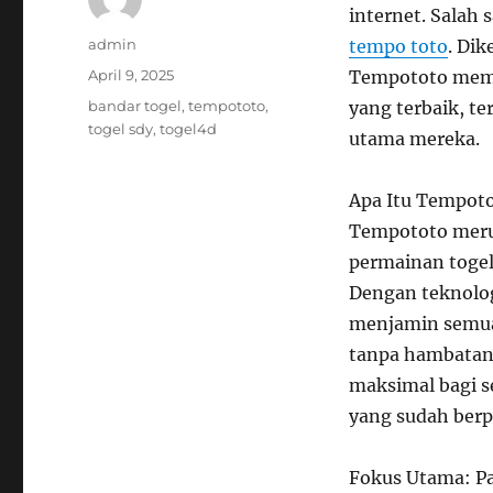
internet. Salah 
Author
admin
tempo toto
. Dik
Posted
April 9, 2025
Tempototo memil
on
Tags
bandar togel
,
tempototo
,
yang terbaik, t
togel sdy
,
togel4d
utama mereka.
Apa Itu Tempot
Tempototo merup
permainan togel
Dengan teknolog
menjamin semua
tanpa hambatan
maksimal bagi 
yang sudah ber
Fokus Utama: P