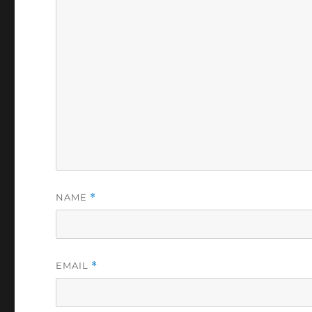
NAME
*
EMAIL
*