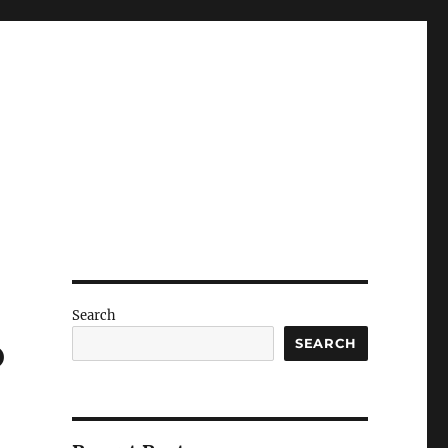
Search
o
SEARCH