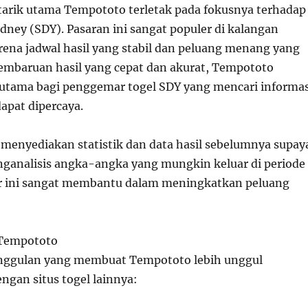
 tarik utama Tempototo terletak pada fokusnya terhadap
dney (SDY). Pasaran ini sangat populer di kalangan
rena jadwal hasil yang stabil dan peluang menang yang
embaruan hasil yang cepat dan akurat, Tempototo
 utama bagi penggemar togel SDY yang mencari informas
apat dipercaya.
menyediakan statistik dan data hasil sebelumnya supay
ganalisis angka-angka yang mungkin keluar di periode
ur ini sangat membantu dalam meningkatkan peluang
 Tempototo
nggulan yang membuat Tempototo lebih unggul
ngan situs togel lainnya: