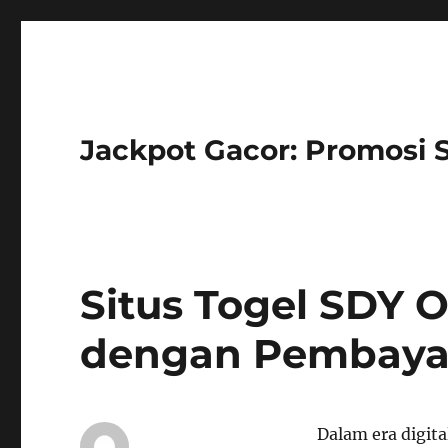
Jackpot Gacor: Promosi Sp
Situs Togel SDY 
dengan Pembayar
Dalam era digita