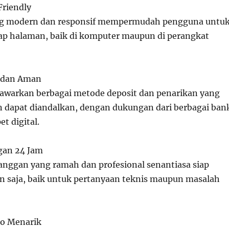
riendly
ang modern dan responsif mempermudah pengguna untu
iap halaman, baik di komputer maupun di perangkat
t dan Aman
warkan berbagai metode deposit dan penarikan yang
n dapat diandalkan, dengan dukungan dari berbagai ban
t digital.
gan 24 Jam
anggan yang ramah dan profesional senantiasa siap
 saja, baik untuk pertanyaan teknis maupun masalah
o Menarik