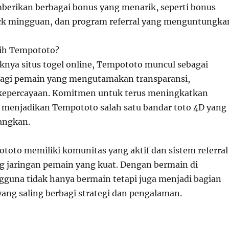
erikan berbagai bonus yang menarik, seperti bonus
ck mingguan, dan program referral yang menguntungka
ih Tempototo?
knya situs togel online, Tempototo muncul sebagai
 bagi pemain yang mengutamakan transparansi,
 kepercayaan. Komitmen untuk terus meningkatkan
n menjadikan Tempototo salah satu bandar toto 4D yang
angkan.
ototo memiliki komunitas yang aktif dan sistem referral
 jaringan pemain yang kuat. Dengan bermain di
guna tidak hanya bermain tetapi juga menjadi bagian
yang saling berbagi strategi dan pengalaman.