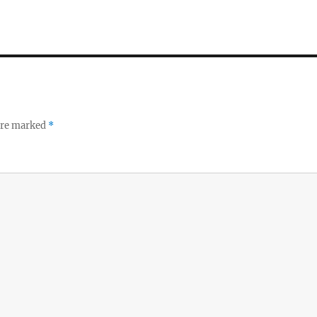
 are marked
*