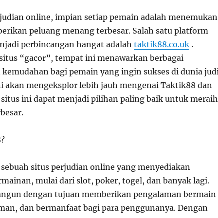
judian online, impian setiap pemain adalah menemukan
erikan peluang menang terbesar. Salah satu platform
enjadi perbincangan hangat adalah
taktik88.co.uk
.
 situs “gacor”, tempat ini menawarkan berbagai
kemudahan bagi pemain yang ingin sukses di dunia jud
 ini akan mengeksplor lebih jauh mengenai Taktik88 dan
itus ini dapat menjadi pilihan paling baik untuk meraih
besar.
8?
 sebuah situs perjudian online yang menyediakan
rmainan, mulai dari slot, poker, togel, dan banyak lagi.
ibangun dengan tujuan memberikan pengalaman bermain
man, dan bermanfaat bagi para penggunanya. Dengan