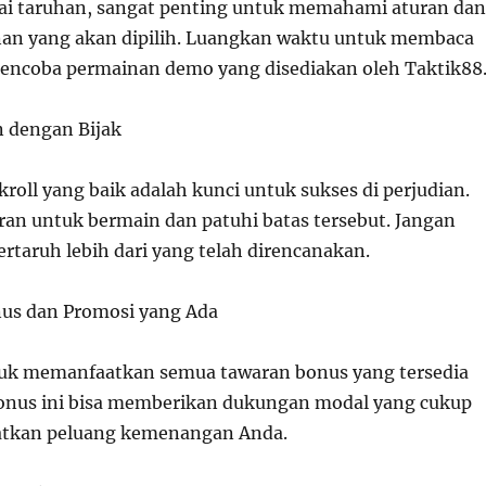
i taruhan, sangat penting untuk memahami aturan dan
nan yang akan dipilih. Luangkan waktu untuk membaca
encoba permainan demo yang disediakan oleh Taktik88
 dengan Bijak
oll yang baik adalah kunci untuk sukses di perjudian.
an untuk bermain dan patuhi batas tersebut. Jangan
rtaruh lebih dari yang telah direncanakan.
us dan Promosi yang Ada
tuk memanfaatkan semua tawaran bonus yang tersedia
Bonus ini bisa memberikan dukungan modal yang cukup
tkan peluang kemenangan Anda.