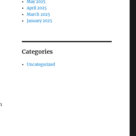
May 2025
April 2025
March 2025
January 2025
Categories
Uncategorized
n