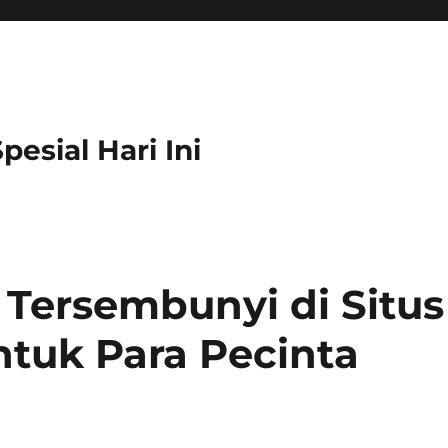
esial Hari Ini
 Tersembunyi di Situs
ntuk Para Pecinta