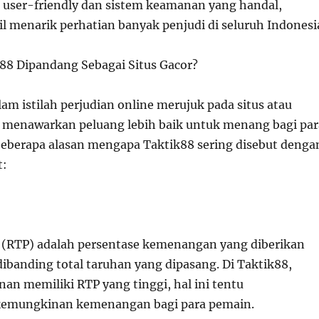
user-friendly dan sistem keamanan yang handal,
l menarik perhatian banyak penjudi di seluruh Indonesi
8 Dipandang Sebagai Situs Gacor?
am istilah perjudian online merujuk pada situs atau
 menawarkan peluang lebih baik untuk menang bagi par
eberapa alasan mengapa Taktik88 sering disebut denga
t:
r (RTP) adalah persentase kemenangan yang diberikan
ibanding total taruhan yang dipasang. Di Taktik88,
an memiliki RTP yang tinggi, hal ini tentu
emungkinan kemenangan bagi para pemain.