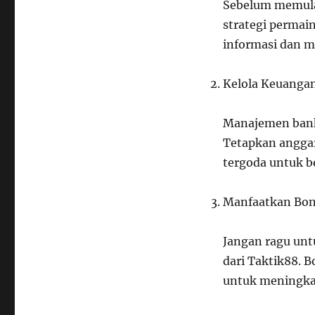
Sebelum memula
strategi permai
informasi dan m
Kelola Keuangan
Manajemen bankr
Tetapkan anggar
tergoda untuk be
Manfaatkan Bon
Jangan ragu un
dari Taktik88. 
untuk meningka