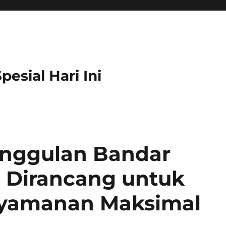
esial Hari Ini
 Unggulan Bandar
 Dirancang untuk
yamanan Maksimal