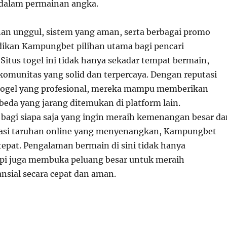
dalam permainan angka.
an unggul, sistem yang aman, serta berbagai promo
dikan Kampungbet pilihan utama bagi pencari
Situs togel ini tidak hanya sekadar tempat bermain,
komunitas yang solid dan terpercaya. Dengan reputasi
 togel yang profesional, mereka mampu memberikan
eda yang jarang ditemukan di platform lain.
bagi siapa saja yang ingin meraih kemenangan besar da
asi taruhan online yang menyenangkan, Kampungbet
tepat. Pengalaman bermain di sini tidak hanya
pi juga membuka peluang besar untuk meraih
nsial secara cepat dan aman.