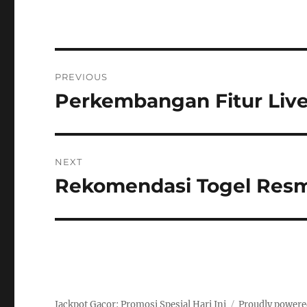
Post
PREVIOUS
navigation
Perkembangan Fitur Live
Previous
post:
NEXT
Rekomendasi Togel Resm
Next
post:
Jackpot Gacor: Promosi Spesial Hari Ini
Proudly powere