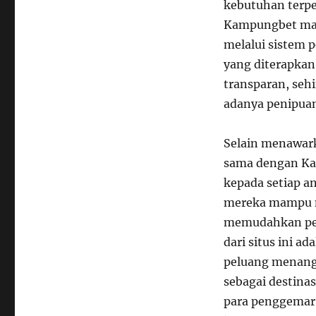
kebutuhan terpen
Kampungbet mam
melalui sistem 
yang diterapkan
transparan, seh
adanya penipuan
Selain menawark
sama dengan Ka
kepada setiap a
mereka mampu me
memudahkan pem
dari situs ini 
peluang menang 
sebagai destin
para penggemar 