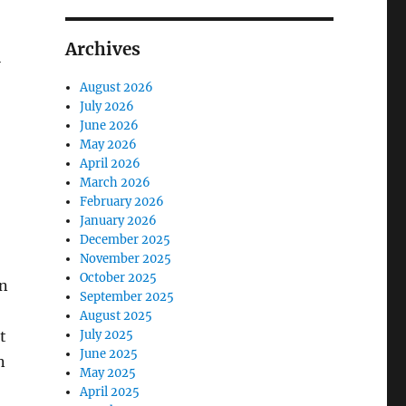
Archives
i
August 2026
July 2026
June 2026
May 2026
April 2026
March 2026
February 2026
January 2026
December 2025
November 2025
October 2025
n
September 2025
August 2025
t
July 2025
June 2025
n
May 2025
April 2025