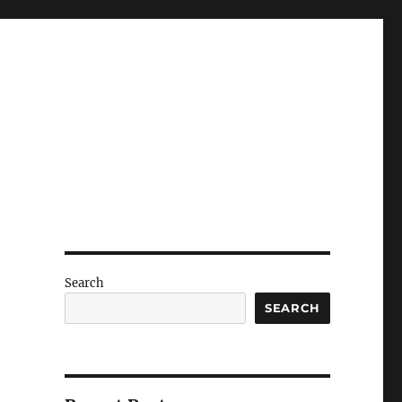
Search
SEARCH