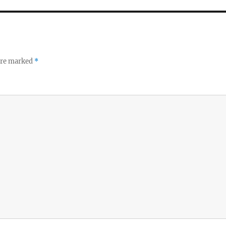
 are marked
*