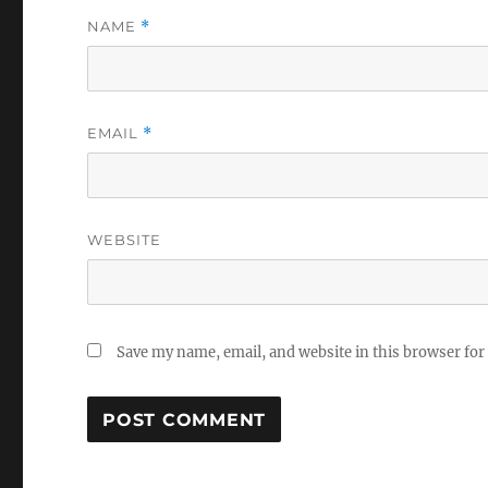
NAME
*
EMAIL
*
WEBSITE
Save my name, email, and website in this browser for